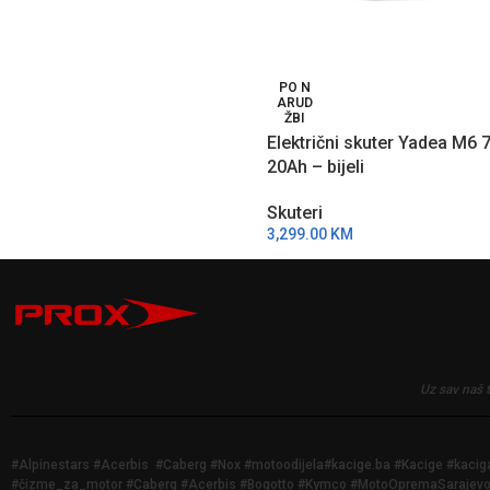
PO N
ARUD
ŽBI
Električni skuter Yadea M6 
20Ah – bijeli
Skuteri
3,299.00
KM
Uz sav naš 
#Alpinestars #Acerbis #Caberg #Nox #motoodijela#kacige.ba #Kacige #kac
#čizme_za_motor #Caberg #Acerbis #Bogotto #Kymco #MotoOpremaSarajevo #