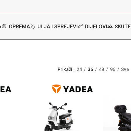
A
OPREMA
ULJA I SPREJEVI
DIJELOVI
SKUTE
Prikaži
24
36
48
96
Sve