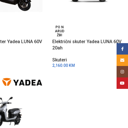
PO N
ARUD
ŽBI
kuter Yadea LUNA 60V
Električni skuter Yadea LUNA 60V
20ah
Face
Skuteri
Email
2,160.00
KM
Insta
YouT