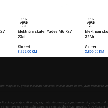
PO N
PO N
ARUD
ARUD
ŽBI
ŽBI
72V
Električni skuter Yadea M6 72V
Električni s
23ah
32Ah
Skuteri
Skuteri
3,299.00
KM
3,800.00
KM
trud, moguće su greške u slikama i opisima.
Ukoliko nešto uočite, javite nam da to is
iga #kacige_sarajevo #kaciga_za_motor #oprema_za_motore #vizir_za_motor #
SigurnaVožnja #MotoShopSarajevo #MotoLjubav #MotorcycleLife #ovlašteni_u