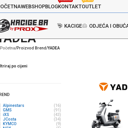
POČETNA
WEBSHOP
BLOG
KONTAKT
OUTLET
KACIGE
ODJEĆA I OBUĆ
YADEA
Početna
/
Proizvod Brend
/
YADEA
ltriraj po cijeni
REND
Alpinestars
(16)
GMS
(91)
iXS
(43)
JCosta
(34)
KYMCO
(9)