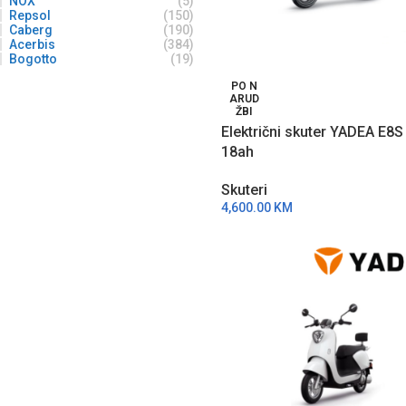
NOX
(5)
Repsol
(150)
Caberg
(190)
Acerbis
(384)
Bogotto
(19)
PO N
ARUD
ŽBI
Električni skuter YADEA E8S
18ah
Skuteri
4,600.00
KM