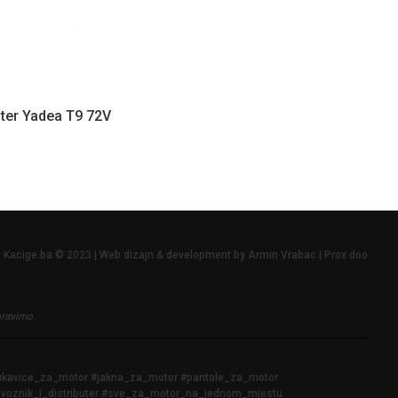
kuter Yadea T9 72V
Kacige.ba © 2023 | Web dizajn & development by Armin Vrabac | Prox doo
pravimo.
rukavice_za_motor #jakna_za_motor #pantole_za_motor
voznik_i_distributer #sve_za_motor_na_jednom_mjestu