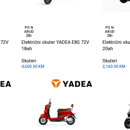
PO N
PO N
ARUD
ARUD
ŽBI
ŽBI
 72V
Električni skuter YADEA E8S 72V
Električni s
18ah
20ah
Skuteri
Skuteri
4,600.00
KM
2,160.00
KM