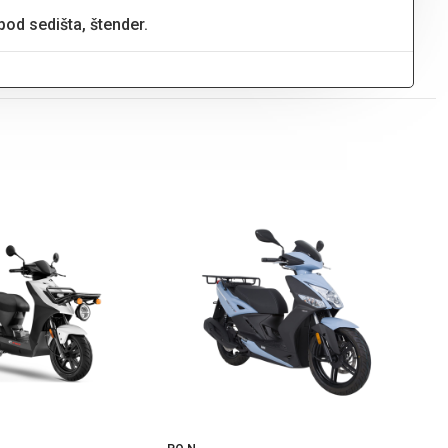
spod sedišta, štender.