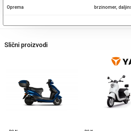
Oprema
brzinomer, daljins
Slični proizvodi