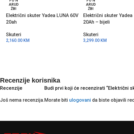
PO N
PO N
ARUD
ARUD
ŽBI
ŽBI
Električni skuter Yadea LUNA 60V
Električni skuter Yade
20ah
20Ah – bijeli
Skuteri
Skuteri
2,160.00
KM
3,299.00
KM
Recenzije korisnika
Recenzije
Budi prvi koji će recenzirati “Električn
Još nema recenzija.
Morate biti
ulogovani
da biste objavili re