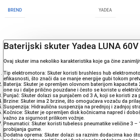
BREND
YADEA
Baterijski skuter Yadea LUNA 60V
Ovaj skuter ima nekoliko karakteristika koje ga čine zaniml
Tip elektromotora: Skuter koristi brushless hub elektromoto
efikasnosti, što znači da se manje energije gubi tokom pret
Baterija: Skuter je opremljen olovnom baterijom kapaciteta 
one su i dalje prilično pouzdane i često se koriste u električ
Punjač: Skuter dolazi sa punjačem od 3 A, koji se koristi za 
Brzine: Skuter ima 2 brzine, što omogućava vozaču da pril
Suspenzija: Hidraulična suspenzija na prednjoj i zadnjoj st
Kočnice: Skuter je opremljen disk kočnicama napred i dobo
važno za sigurnost prilikom vožnje.
Pneumatici: Skuter koristi tubeless pneumatike veličine 3 –
probijanja gume.
Dodatna oprema: Skuter dolazi sa raznim dodacima kao što su 