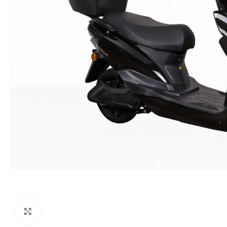
Klikni da uvećaš sliku