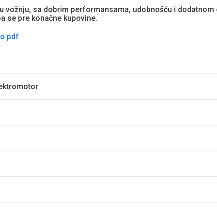
sku vožnju, sa dobrim performansama, udobnošću i dodatnom 
pa se pre konačne kupovine.
o.pdf
lektromotor