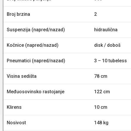
Broj brzina
2
Suspenzija (napred/nazad)
hidraulična
Kočnice (napred/nazad)
disk / doboš
Pneumatici (napred/nazad)
3 – 10 tubeless
Visina sedišta
78 cm
Međuosovinsko rastojanje
122 cm
Klirens
10 cm
Nosivost
148 kg