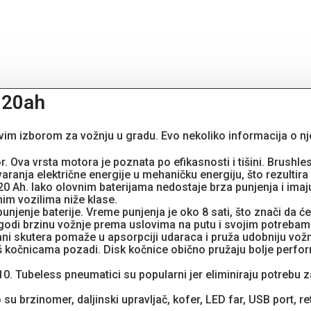
 20ah
jivim izborom za vožnju u gradu. Evo nekoliko informacija o n
r. Ova vrsta motora je poznata po efikasnosti i tišini. Brush
varanja električne energije u mehaničku energiju, što rezulti
20 Ah. Iako olovnim baterijama nedostaje brza punjenja i imaj
nim vozilima niže klase.
punjenje baterije. Vreme punjenja je oko 8 sati, što znači da će
agodi brzinu vožnje prema uslovima na putu i svojim potrebam
rani skutera pomaže u apsorpciji udaraca i pruža udobniju vo
š kočnicama pozadi. Disk kočnice obično pružaju bolje perfo
 10. Tubeless pneumatici su popularni jer eliminiraju potrebu 
brzinomer, daljinski upravljač, kofer, LED far, USB port, retro