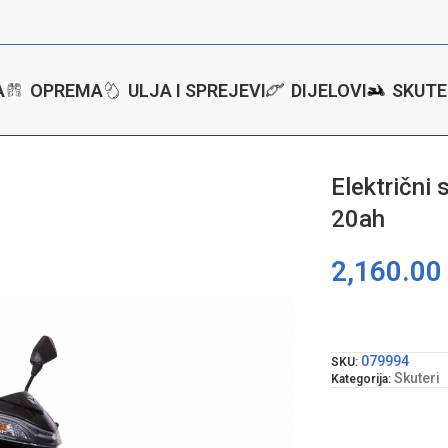
A
OPREMA
ULJA I SPREJEVI
DIJELOVI
SKUTE
 20ah
Električni
20ah
2,160.0
079994
SKU:
Skuteri
Kategorija: