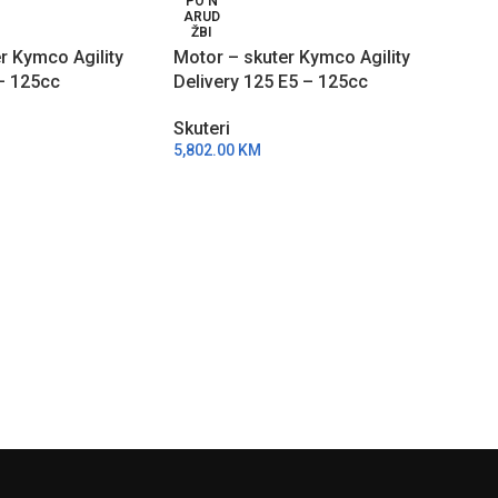
PO N
-10
ARUD
ŽBI
r Kymco Agility
Motor – skuter Kymco Agility
PO 
ARU
– 125cc
Delivery 125 E5 – 125cc
ŽBI
Moto
Skuteri
R50 
5,802.00
KM
Skut
5,93