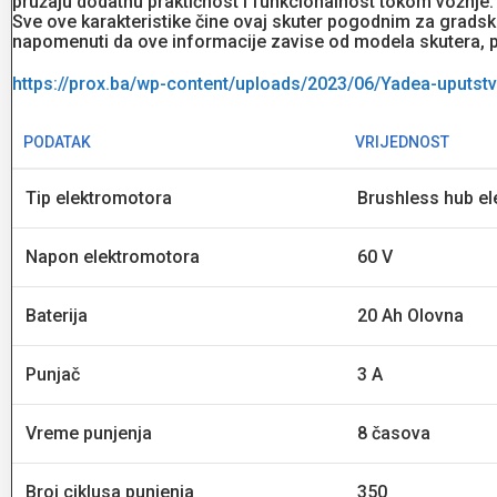
pružaju dodatnu praktičnost i funkcionalnost tokom vožnje.
Sve ove karakteristike čine ovaj skuter pogodnim za grad
napomenuti da ove informacije zavise od modela skutera, 
https://prox.ba/wp-content/uploads/2023/06/Yadea-uputstv
PODATAK
VRIJEDNOST
Tip elektromotora
Brushless hub e
Napon elektromotora
60 V
Baterija
20 Ah Olovna
Punjač
3 A
Vreme punjenja
8 časova
Broj ciklusa punjenja
350