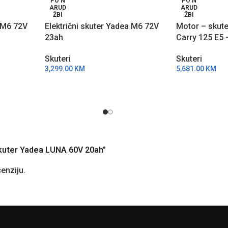
PO N
PO N
ARUD
ARUD
ŽBI
ŽBI
a M6 72V
Električni skuter Yadea M6 72V
Motor – skute
23ah
Carry 125 E5 
Skuteri
Skuteri
3,299.00
KM
5,681.00
KM
i skuter Yadea LUNA 60V 20ah”
cenziju.