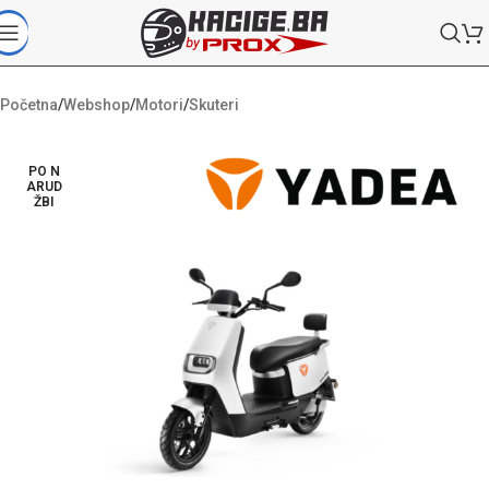
Početna
/
Webshop
/
Motori
/
Skuteri
PO N
ARUD
ŽBI