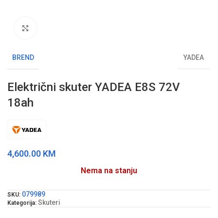
Klikni da uvećaš sliku
BREND
YADEA
Električni skuter YADEA E8S 72V
18ah
4,600.00
KM
Nema na stanju
079989
SKU:
Skuteri
Kategorija: