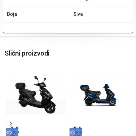
Boja
Siva
Slični proizvodi
PO N
PO N
ARUD
ARUD