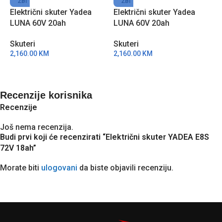
ŽBI
ŽBI
Električni skuter Yadea
Električni skuter Yadea
E
LUNA 60V 20ah
LUNA 60V 20ah
7
Skuteri
Skuteri
S
2,160.00
KM
2,160.00
KM
3
Recenzije korisnika
Recenzije
Još nema recenzija.
Budi prvi koji će recenzirati “Električni skuter YADEA E8S
72V 18ah”
Morate biti
ulogovani
da biste objavili recenziju.