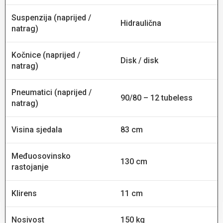
Suspenzija (naprijed /
Hidraulična
natrag)
Kočnice (naprijed /
Disk / disk
natrag)
Pneumatici (naprijed /
90/80 – 12 tubeless
natrag)
Visina sjedala
83 cm
Međuosovinsko
130 cm
rastojanje
Klirens
11 cm
Nosivost
150 kg