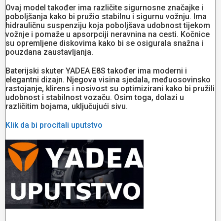
Ovaj model također ima različite sigurnosne značajke i
poboljšanja kako bi pružio stabilnu i sigurnu vožnju. Ima
hidrauličnu suspenziju koja poboljšava udobnost tijekom
vožnje i pomaže u apsorpciji neravnina na cesti. Kočnice
su opremljene diskovima kako bi se osigurala snažna i
pouzdana zaustavljanja.
Baterijski skuter YADEA E8S također ima moderni i
elegantni dizajn. Njegova visina sjedala, međuosovinsko
rastojanje, klirens i nosivost su optimizirani kako bi pružili
udobnost i stabilnost vozaču. Osim toga, dolazi u
različitim bojama, uključujući sivu.
Klik da bi procitali uputstvo