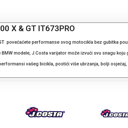
00 X & GT IT673PRO
GT
povećaćete performanse svog motocikla bez gubitka pou
MW modele, J.Costa varijator može izvući svu snagu koju gen
erformansi vašeg bicikla, postići više ubrzanja, bolji osjeća