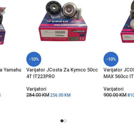
-10%
-10%
Za Yamahu
Varijator JCosta Za Kymco 50cc
Varijator JC
4T IT223PRO
MAX 560cc I
Varijatori
Varijatori
284.00
KM
900.00
KM
M
256.00
KM
81