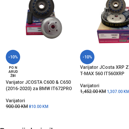
-10%
-10%
Varijator JCosta XRP 
PO N
ARUD
T-MAX 560 IT560XRP
ŽBI
Varijator JCOSTA C600 & C650
Varijatori
(2016-2020) za BMW IT672PRO
1,452.00
KM
1,307.00
K
Varijatori
900.00
KM
810.00
KM