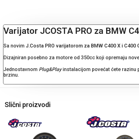
Varijator JCOSTA PRO za BMW C4
Sa novim
J.Costa PRO varijatorom za BMW C400 X i C400 
Dizajniran posebno za motore od 350cc koji opremaju nove B
Jednostavnom
Plug&Play
instalacijom povećat ćete razinu p
brzinu.
Slični proizvodi