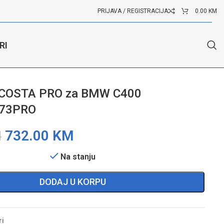
PRIJAVA / REGISTRACIJA
0.00
KM
RI
 JCOSTA PRO za BMW C400
673PRO
732.00
KM
M
Na stanju
DODAJ U KORPU
ri