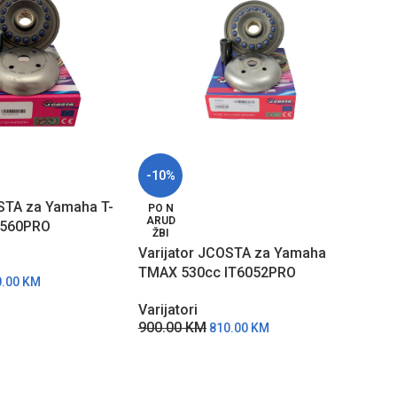
-10%
-10
OSTA za Yamaha T-
PO N
PO 
ARUD
ARU
T560PRO
ŽBI
ŽBI
Varijator JCOSTA za Yamaha
Vari
TMAX 530cc IT6052PRO
MAX
0.00
KM
Varijatori
Varij
900.00
KM
738
810.00
KM