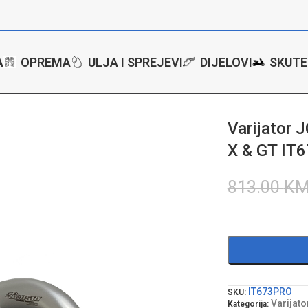
A
OPREMA
ULJA I SPREJEVI
DIJELOVI
SKUTE
PRO za BMW C400 X & GT IT673PRO
Varijator
X & GT IT
813.00
K
IT673PRO
SKU:
Varijato
Kategorija: