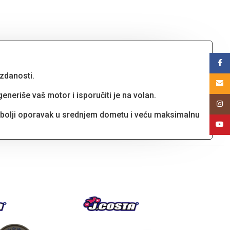
Face
zdanosti.
Email
eriše vaš motor i isporučiti je na volan.
Insta
j, bolji oporavak u srednjem dometu i veću maksimalnu
YouT