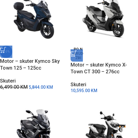
PO N
-10%
ARUD
ŽBI
Motor – skuter Kymco Sky
Motor – skuter Kymco X-
Town 125 – 125cc
Town CT 300 – 276cc
Skuteri
Skuteri
6,499.00
KM
5,844.00
KM
10,595.00
KM