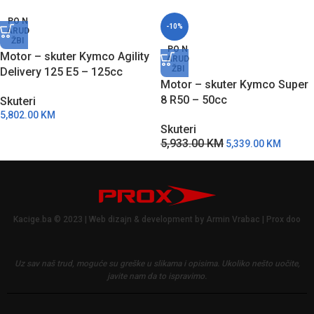
PO N
-10%
ARUD
ŽBI
PO N
Motor – skuter Kymco Agility
ARUD
ŽBI
Delivery 125 E5 – 125cc
Motor – skuter Kymco Super
8 R50 – 50cc
Skuteri
5,802.00
KM
Skuteri
5,933.00
KM
5,339.00
KM
Kacige.ba © 2023 | Web dizajn & development by Armin Vrabac | Prox doo
Uz sav naš trud, moguće su greške u slikama i opisima.
Ukoliko nešto uočite,
javite nam da to ispravimo.