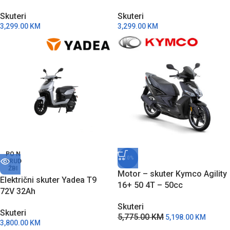
Skuteri
Skuteri
3,299.00
KM
3,299.00
KM
PO N
-10%
ARUD
ŽBI
Motor – skuter Kymco Agility
Električni skuter Yadea T9
16+ 50 4T – 50cc
72V 32Ah
Skuteri
Skuteri
5,775.00
KM
5,198.00
KM
3,800.00
KM