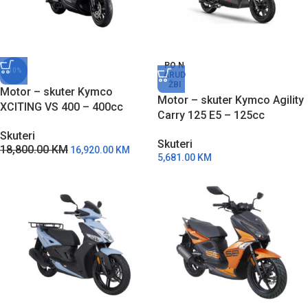
PO N
-10%
ARUD
ŽBI
Motor – skuter Kymco
Motor – skuter Kymco Agility
XCITING VS 400 – 400cc
Carry 125 E5 – 125cc
Skuteri
Skuteri
18,800.00
KM
16,920.00
KM
5,681.00
KM