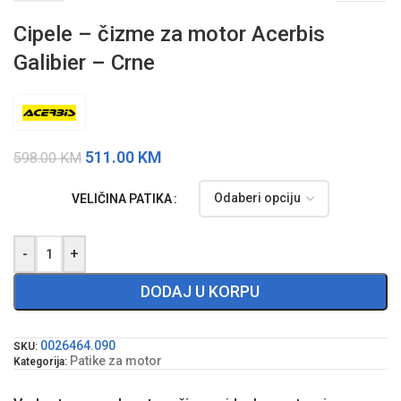
Cipele – čizme za motor Acerbis
Galibier – Crne
511.00
KM
598.00
KM
VELIČINA PATIKA
-
+
DODAJ U KORPU
0026464.090
SKU:
Patike za motor
Kategorija: