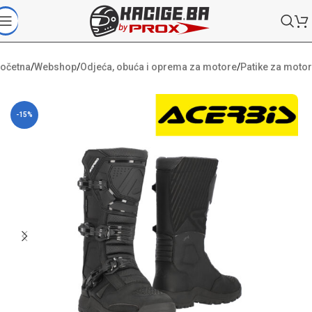
očetna
/
Webshop
/
Odjeća, obuća i oprema za motore
/
Patike za motor
-15%