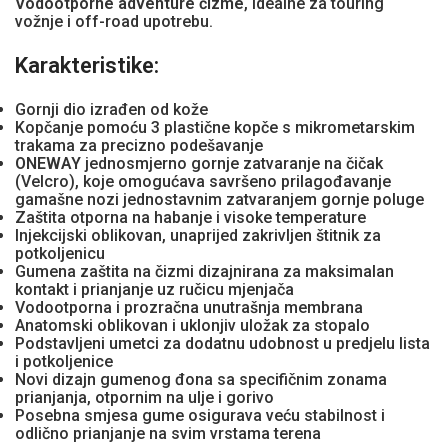
Vodootporne adventure čizme
, idealne za touring
vožnje i off-road upotrebu.
Karakteristike:
Gornji dio izrađen od kože
Kopčanje pomoću 3 plastične kopče s mikrometarskim
trakama za precizno podešavanje
ONEWAY
jednosmjerno gornje zatvaranje na čičak
(Velcro), koje omogućava savršeno prilagođavanje
gamašne nozi jednostavnim zatvaranjem gornje poluge
Zaštita otporna na habanje i visoke temperature
Injekcijski oblikovan, unaprijed zakrivljen štitnik za
potkoljenicu
Gumena zaštita na čizmi dizajnirana za maksimalan
kontakt i prianjanje uz ručicu mjenjača
Vodootporna i prozračna unutrašnja membrana
Anatomski oblikovan i uklonjiv uložak za stopalo
Podstavljeni umetci za dodatnu udobnost u predjelu lista
i potkoljenice
Novi dizajn gumenog đona sa specifičnim zonama
prianjanja, otpornim na ulje i gorivo
Posebna smjesa gume osigurava veću stabilnost i
odlično prianjanje na svim vrstama terena