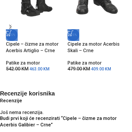
-15%
-15%
Cipele – čizme za motor
Cipele za motor Acerbis
C
Acerbis Artiglio – Crne
Skali – Crne
M
Patike za motor
Patike za motor
P
542.00
KM
479.00
KM
1
463.00
KM
409.00
KM
Recenzije korisnika
Recenzije
Još nema recenzija.
Budi prvi koji će recenzirati “Cipele – čizme za motor
Acerbis Galibier – Crne”