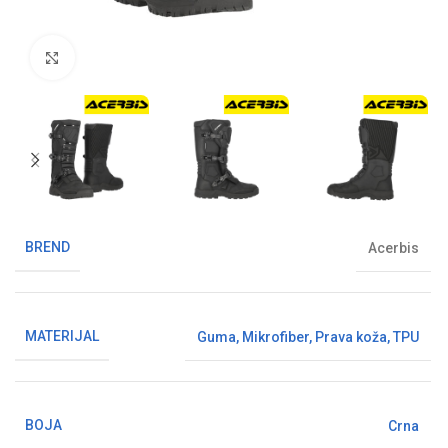
Klikni da uvećaš sliku
BREND
Acerbis
MATERIJAL
Guma
,
Mikrofiber
,
Prava koža
,
TPU
BOJA
Crna