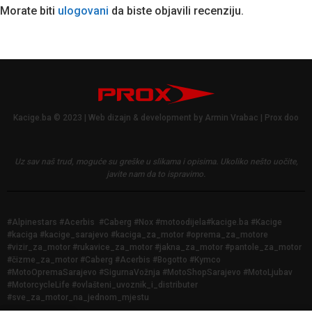
Morate biti
ulogovani
da biste objavili recenziju.
Kacige.ba © 2023 | Web dizajn & development by Armin Vrabac | Prox doo
Uz sav naš trud, moguće su greške u slikama i opisima.
Ukoliko nešto uočite,
javite nam da to ispravimo.
#Alpinestars #Acerbis #Caberg #Nox #motoodijela#kacige.ba #Kacige
#kaciga #kacige_sarajevo #kaciga_za_motor #oprema_za_motore
#vizir_za_motor #rukavice_za_motor #jakna_za_motor #pantole_za_motor
#čizme_za_motor #Caberg #Acerbis #Bogotto #Kymco
#MotoOpremaSarajevo #SigurnaVožnja #MotoShopSarajevo #MotoLjubav
#MotorcycleLife #ovlašteni_uvoznik_i_distributer
#sve_za_motor_na_jednom_mjestu