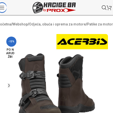
očetna
/
Webshop
/
Odjeća, obuća i oprema za motore
/
Patike za motor
-15%
PO N
ARUD
ŽBI