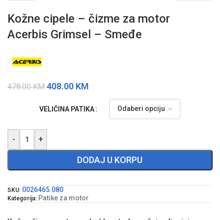
Kožne cipele – čizme za motor
Acerbis Grimsel – Smeđe
408.00
KM
478.00
KM
VELIČINA PATIKA
-
+
DODAJ U KORPU
0026465.080
SKU:
Patike za motor
Kategorija: