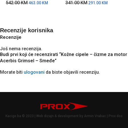
542.00
KM
341.00
KM
4
463.00
KM
291.00
KM
Recenzije korisnika
Recenzije
Još nema recenzija.
Budi prvi koji će recenzirati “Kožne cipele – čizme za motor
Acerbis Grimsel – Smeđe”
Morate biti
ulogovani
da biste objavili recenziju.
Kacige.ba © 2023 | Web dizajn & development by Armin Vrabac | Prox doo