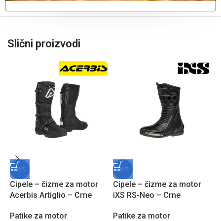
Slični proizvodi
-15%
-15%
Cipele – čizme za motor
Cipele – čizme za motor
C
Acerbis Artiglio – Crne
iXS RS-Neo – Crne
S
Patike za motor
Patike za motor
P