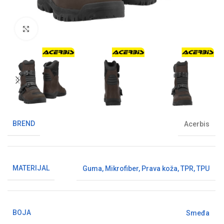
Klikni da uvećaš sliku
BREND
Acerbis
MATERIJAL
Guma
,
Mikrofiber
,
Prava koža
,
TPR
,
TPU
BOJA
Smeđa