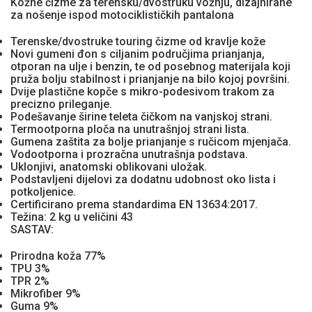
Kožne čizme za terensku/dvostruku vožnju, dizajnirane
za nošenje ispod motociklističkih pantalona
Terenske/dvostruke touring čizme od kravlje kože
Novi gumeni đon s ciljanim područjima prianjanja,
otporan na ulje i benzin, te od posebnog materijala koji
pruža bolju stabilnost i prianjanje na bilo kojoj površini.
Dvije plastične kopče s mikro-podesivom trakom za
precizno prileganje.
Podešavanje širine teleta čičkom na vanjskoj strani.
Termootporna ploča na unutrašnjoj strani lista.
Gumena zaštita za bolje prianjanje s ručicom mjenjača.
Vodootporna i prozračna unutrašnja podstava.
Uklonjivi, anatomski oblikovani uložak.
Podstavljeni dijelovi za dodatnu udobnost oko lista i
potkoljenice.
Certificirano prema standardima EN 13634:2017.
Težina: 2 kg u veličini 43
SASTAV:
Prirodna koža 77%
TPU 3%
TPR 2%
Mikrofiber 9%
Guma 9%