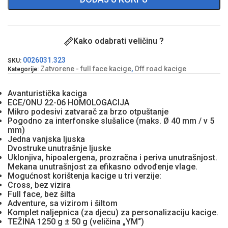
Kako odabrati veličinu ?
0026031.323
SKU:
Zatvorene - full face kacige
,
Off road kacige
Kategorije:
Avanturistička kaciga
ECE/ONU 22-06 HOMOLOGACIJA
Mikro podesivi zatvarač za brzo otpuštanje
Pogodno za interfonske slušalice (maks. Ø 40 mm / v 5
mm)
Jedna vanjska ljuska
Dvostruke unutrašnje ljuske
Uklonjiva, hipoalergena, prozračna i periva unutrašnjost.
Mekana unutrašnjost za efikasno odvođenje vlage.
Mogućnost korištenja kacige u tri verzije:
Cross, bez vizira
Full face, bez šilta
Adventure, sa vizirom i šiltom
Komplet naljepnica (za djecu) za personalizaciju kacige.
TEŽINA 1250 g ± 50 g (veličina „YM“)