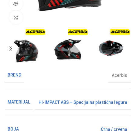
360° pregled proizvoda
Klikni da uvećaš sliku
BREND
Acerbis
MATERIJAL
HI-IMPACT ABS – Specijalna plastična legura
BOJA
Crna / crvena