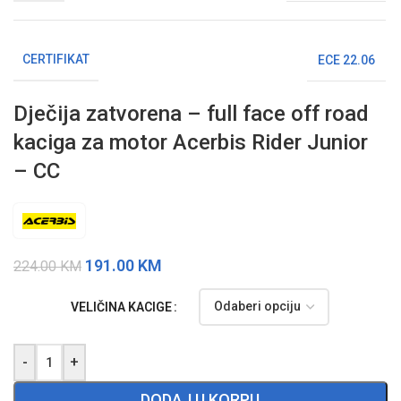
CERTIFIKAT
ECE 22.06
Dječija zatvorena – full face off road
kaciga za motor Acerbis Rider Junior
– CC
191.00
KM
224.00
KM
VELIČINA KACIGE
-
+
DODAJ U KORPU