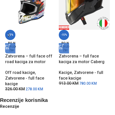
-15%
-15%
Z
PO N
PO N
ARUD
ARUD
k
ŽBI
ŽBI
D
Zatvorena – full face off
Zatvorena – full face
K
road kaciga za motor
kaciga za motor Caberg
f
Acerbis Linear 2206 – BPC
Drift Evo II – Carbon
6
Off road kacige
,
Kacige
,
Zatvorene - full
Zatvorene - full face
face kacige
913.00
KM
kacige
780.00
KM
326.00
KM
278.00
KM
Recenzije korisnika
Recenzije