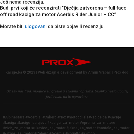
Još nema recenzija.
Budi prvi koji će recenzirati “Dječija zatvorena – full face
off road kaciga za motor Acerbis Rider Junior – CC”
Morate biti
ulogovani
da biste objavili recenziju.
Kacige.ba © 2023 | Web dizajn & development by Armin Vrabac | Prox doo
Uz sav naš trud, moguće su greške u slikama i opisima.
Ukoliko nešto uočite,
javite nam da to ispravimo.
#Alpinestars #Acerbis #Caberg #Nox #motoodijela#kacige.ba #Kacige
#kaciga #kacige_sarajevo #kaciga_za_motor #oprema_za_motore
#vizir_za_motor #rukavice_za_motor #jakna_za_motor #pantole_za_motor
#čizme_za_motor #Caberg #Acerbis #Bogotto #Kymco