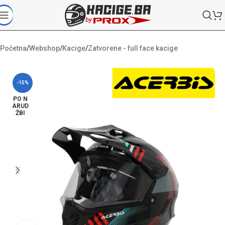
Početna
/
Webshop
/
Kacige
/
Zatvorene - full face kacige
-15%
PO N
ARUD
ŽBI