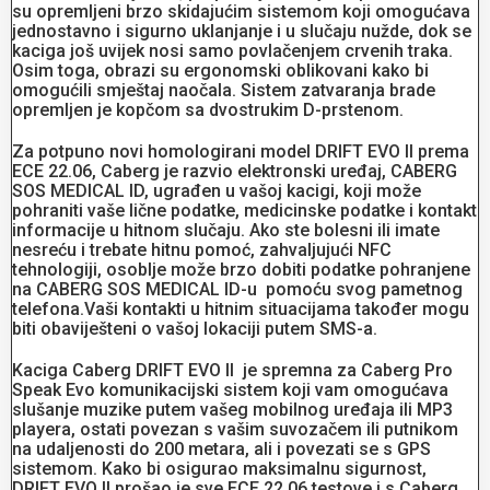
su opremljeni brzo skidajućim sistemom koji omogućava
jednostavno i sigurno uklanjanje i u slučaju nužde, dok se
kaciga još uvijek nosi samo povlačenjem crvenih traka.
Osim toga, obrazi su ergonomski oblikovani kako bi
omogućili smještaj naočala. Sistem zatvaranja brade
opremljen je kopčom sa dvostrukim D-prstenom.
Za potpuno novi homologirani model DRIFT EVO II prema
ECE 22.06, Caberg je razvio elektronski uređaj, CABERG
SOS MEDICAL ID, ugrađen u vašoj kacigi, koji može
pohraniti vaše lične podatke, medicinske podatke i kontakt
informacije u hitnom slučaju. Ako ste bolesni ili imate
nesreću i trebate hitnu pomoć, zahvaljujući NFC
tehnologiji, osoblje može brzo dobiti podatke pohranjene
na CABERG SOS MEDICAL ID-u pomoću svog pametnog
telefona.Vaši kontakti u hitnim situacijama također mogu
biti obaviješteni o vašoj lokaciji putem SMS-a.
Kaciga Caberg DRIFT EVO II je spremna za Caberg Pro
Speak Evo komunikacijski sistem koji vam omogućava
slušanje muzike putem vašeg mobilnog uređaja ili MP3
playera, ostati povezan s vašim suvozačem ili putnikom
na udaljenosti do 200 metara, ali i povezati se s GPS
sistemom. Kako bi osigurao maksimalnu sigurnost,
DRIFT EVO II prošao je sve ECE 22.06 testove i s Caberg