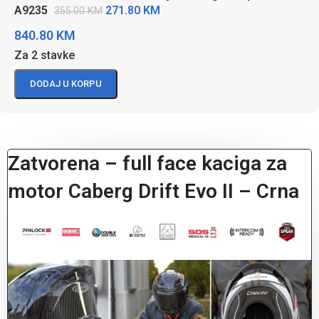
271.80
KM
A9235
355.00
KM
840.80
KM
Za 2 stavke
DODAJ U KORPU
Zatvorena – full face kaciga za
motor Caberg Drift Evo II – Crna