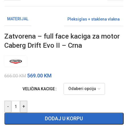
MATERIJAL
Pleksiglas + staklena vlakna
Zatvorena – full face kaciga za motor
Caberg Drift Evo II – Crna
569.00
KM
666.00
KM
VELIČINA KACIGE
-
+
DODAJ U KORPU