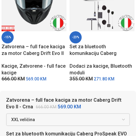
-15%
-23%
Zatvorena – full face kaciga
Set za bluetooth
za motor Caberg Drift Evo II
komunikaciju Caberg
– Crna
ProSpeak EVO A9235
Kacige
,
Zatvorene - full face
Dodaci za kacige
,
Bluetooth
kacige
moduli
666.00
KM
355.00
KM
569.00
KM
271.80
KM
Zatvorena – full face kaciga za motor Caberg Drift
569.00
KM
Evo II - Crna
666.00
KM
Set za bluetooth komunikaciju Caberg ProSpeak EVO