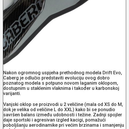
Nakon ogromnog uspjeha prethodnog modela Drift Evo,
Caberg je odlučio predstaviti evoluciju ovog dobro
poznatog modela s potpuno novom laganim oklopom,
dostupnim u staklenim vlaknima i također u karbonskoj
varijanti.
Vanjski oklop se proizvodi u 2 veličine (mala od XS do M,
dok je velika od veličine L do XXL) kako bi se ponudio
savršen balans između udobnosti i težine. Zadnji spojler
daje sportski i agresivan izgled kacigi, pomažući
poboljšanju aerodinamike pri većim brzinama i smanjenju