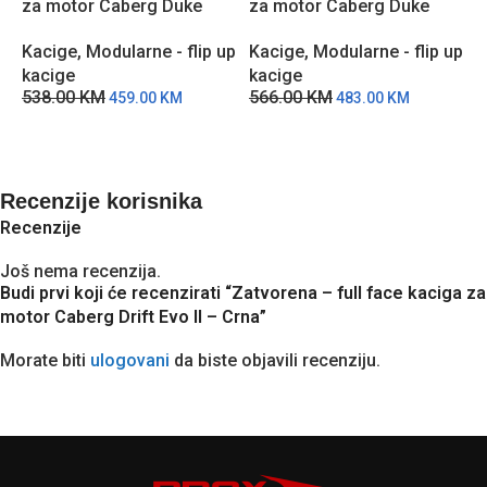
za motor Caberg Duke
za motor Caberg Duke
z
EVO – BM
EVO – Crna
E
Kacige
,
Modularne - flip up
Kacige
,
Modularne - flip up
K
kacige
kacige
k
538.00
KM
566.00
KM
5
459.00
KM
483.00
KM
Recenzije korisnika
Recenzije
Još nema recenzija.
Budi prvi koji će recenzirati “Zatvorena – full face kaciga za
motor Caberg Drift Evo II – Crna”
Morate biti
ulogovani
da biste objavili recenziju.