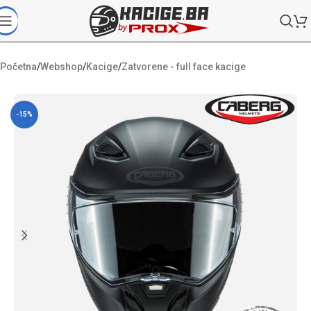
Početna
/
Webshop
/
Kacige
/
Zatvorene - full face kacige
-15%