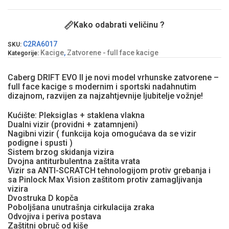
Kako odabrati veličinu ?
C2RA6017
SKU:
Kacige
,
Zatvorene - full face kacige
Kategorije:
Caberg DRIFT EVO II je novi model vrhunske zatvorene –
full face kacige s modernim i sportski nadahnutim
dizajnom, razvijen za najzahtjevnije ljubitelje vožnje!
Kućište: Pleksiglas + staklena vlakna
Dualni vizir (providni + zatamnjeni)
Nagibni vizir ( funkcija koja omogućava da se vizir
podigne i spusti )
Sistem brzog skidanja vizira
Dvojna antiturbulentna zaštita vrata
Vizir sa ANTI-SCRATCH tehnologijom protiv grebanja i
sa Pinlock Max Vision zaštitom protiv zamagljivanja
vizira
Dvostruka D kopča
Poboljšana unutrašnja cirkulacija zraka
Odvojiva i periva postava
Zaštitni obruč od kiše