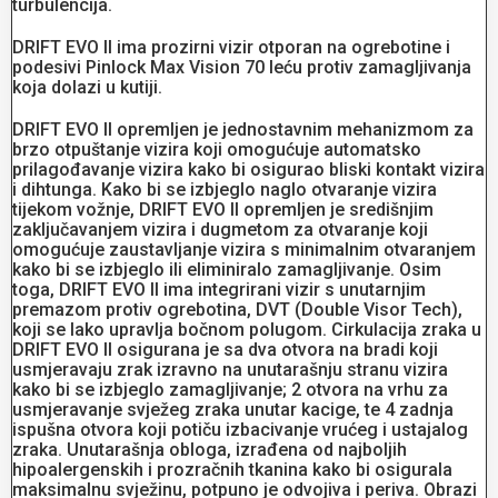
turbulencija.
DRIFT EVO II ima prozirni vizir otporan na ogrebotine i
podesivi Pinlock Max Vision 70 leću protiv zamagljivanja
koja dolazi u kutiji.
DRIFT EVO II opremljen je jednostavnim mehanizmom za
brzo otpuštanje vizira koji omogućuje automatsko
prilagođavanje vizira kako bi osigurao bliski kontakt vizira
i dihtunga. Kako bi se izbjeglo naglo otvaranje vizira
tijekom vožnje, DRIFT EVO II opremljen je središnjim
zaključavanjem vizira i dugmetom za otvaranje koji
omogućuje zaustavljanje vizira s minimalnim otvaranjem
kako bi se izbjeglo ili eliminiralo zamagljivanje. Osim
toga, DRIFT EVO II ima integrirani vizir s unutarnjim
premazom protiv ogrebotina, DVT (Double Visor Tech),
koji se lako upravlja bočnom polugom. Cirkulacija zraka u
DRIFT EVO II osigurana je sa dva otvora na bradi koji
usmjeravaju zrak izravno na unutarašnju stranu vizira
kako bi se izbjeglo zamagljivanje; 2 otvora na vrhu za
usmjeravanje svježeg zraka unutar kacige, te 4 zadnja
ispušna otvora koji potiču izbacivanje vrućeg i ustajalog
zraka. Unutarašnja obloga, izrađena od najboljih
hipoalergenskih i prozračnih tkanina kako bi osigurala
maksimalnu svježinu, potpuno je odvojiva i periva. Obrazi