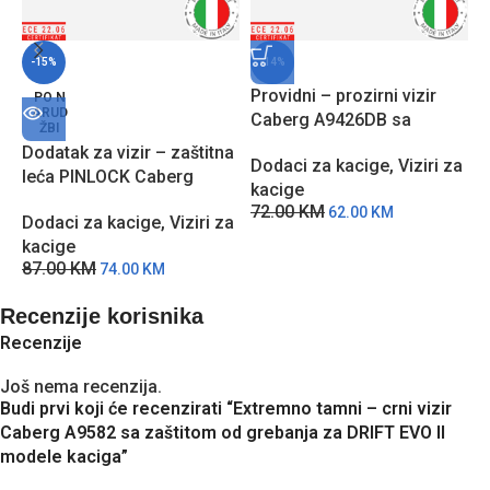
-15%
-14%
Providni – prozirni vizir
S
PO N
ARUD
Caberg A9426DB sa
C
ŽBI
zaštitom od grebanja za
z
Dodatak za vizir – zaštitna
Dodaci za kacige
,
Viziri za
D
DUKE X modele kaciga
A
leća PINLOCK Caberg
kacige
k
m
A6517DB sa zaštitom
72.00
KM
1
62.00
KM
Dodaci za kacige
,
Viziri za
protiv zamagljivanja
kacige
87.00
KM
74.00
KM
Recenzije korisnika
Recenzije
Još nema recenzija.
Budi prvi koji će recenzirati “Extremno tamni – crni vizir
Caberg A9582 sa zaštitom od grebanja za DRIFT EVO II
modele kaciga”