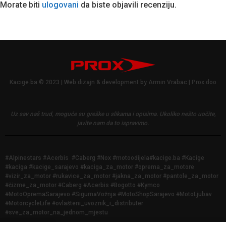
Morate biti
ulogovani
da biste objavili recenziju.
Kacige.ba © 2023 | Web dizajn & development by Armin Vrabac | Prox doo
Uz sav naš trud, moguće su greške u slikama i opisima.
Ukoliko nešto uočite,
javite nam da to ispravimo.
#Alpinestars #Acerbis #Caberg #Nox #motoodijela#kacige.ba #Kacige
#kaciga #kacige_sarajevo #kaciga_za_motor #oprema_za_motore
#vizir_za_motor #rukavice_za_motor #jakna_za_motor #pantole_za_motor
#čizme_za_motor #Caberg #Acerbis #Bogotto #Kymco
#MotoOpremaSarajevo #SigurnaVožnja #MotoShopSarajevo #MotoLjubav
#MotorcycleLife #ovlašteni_uvoznik_i_distributer
#sve_za_motor_na_jednom_mjestu