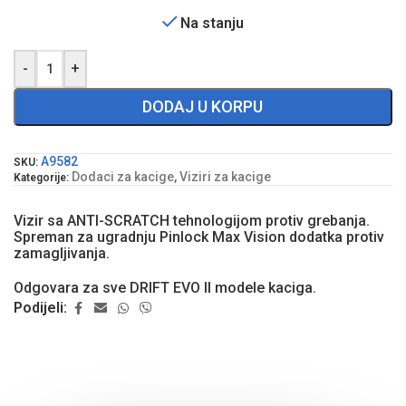
Na stanju
-
+
DODAJ U KORPU
A9582
SKU:
Dodaci za kacige
,
Viziri za kacige
Kategorije:
Vizir sa ANTI-SCRATCH tehnologijom protiv grebanja.
Spreman za ugradnju Pinlock Max Vision dodatka protiv
zamagljivanja.
Odgovara za sve DRIFT EVO II modele kaciga.
Podijeli: