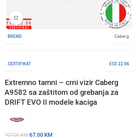
Klikni da uvećaš sliku
BREND
Caberg
CERTIFIKAT
ECE 22.06
Extremno tamni – crni vizir Caberg
A9582 sa zaštitom od grebanja za
DRIFT EVO II modele kaciga
67.00
KM
107.00
KM