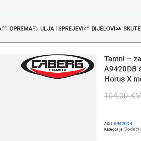
A
OPREMA
ULJA I SPREJEVI
DIJELOVI
SKUTE
jeni vizir Caberg A9420DB sa zaštitom od grebanja za Horus X mod
Tamni – za
A9420DB s
Horus X m
104.00
K
A9420DB
SKU:
Dodaci 
Kategorije: