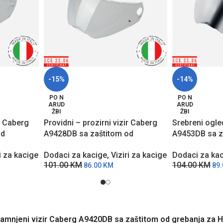
-15%
-14%
PO N
PO N
ARUD
ARUD
ŽBI
ŽBI
ir Caberg
Providni – prozirni vizir Caberg
Srebreni ogle
od
A9428DB sa zaštitom od
A9453DB sa z
dele
grebanja za Tourmax modele
grebanja za 
i za kacige
Dodaci za kacige
,
Viziri za kacige
Dodaci za ka
kaciga
kaciga
101.00
KM
104.00
KM
86.00
KM
89
zatamnjeni vizir Caberg A9420DB sa zaštitom od grebanja za