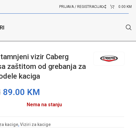
PRIJAVA / REGISTRACIJA
0.00
KM
RI
ele kaciga
tamnjeni vizir Caberg
a zaštitom od grebanja za
odele kaciga
89.00
KM
M
Nema na stanju
za kacige
,
Viziri za kacige