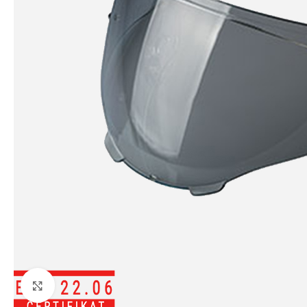
Klikni da uvećaš sliku