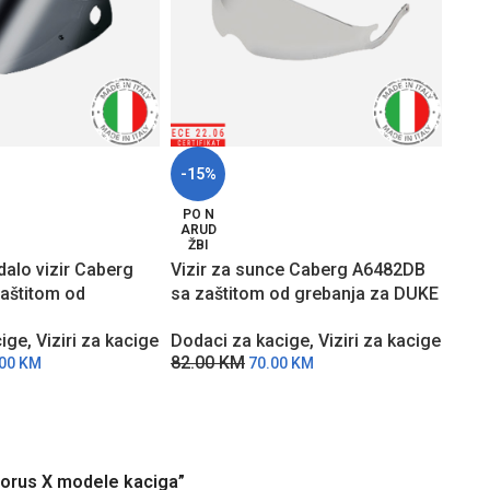
-15%
-15
PO N
PO 
ARUD
ARU
ŽBI
ŽBI
dalo vizir Caberg
Vizir za sunce Caberg A6482DB
Vizi
aštitom od
sa zaštitom od grebanja za DUKE
zašt
DUKE EVO modele
modele kaciga
EVO 
cige
,
Viziri za kacige
Dodaci za kacige
,
Viziri za kacige
Doda
82.00
KM
87.
.00
KM
70.00
KM
 Horus X modele kaciga”