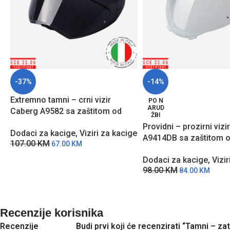
-37%
-14%
Extremno tamni – crni vizir
PO N
ARUD
Caberg A9582 sa zaštitom od
ŽBI
grebanja za DRIFT EVO II modele
Providni – prozirni viz
Dodaci za kacige
,
Viziri za kacige
kaciga
A9414DB sa zaštitom 
107.00
KM
67.00
KM
grebanja za Levo X mo
Dodaci za kacige
,
Vizir
kaciga
98.00
KM
84.00
KM
Recenzije korisnika
Recenzije
Budi prvi koji će recenzirati “Tamni – 