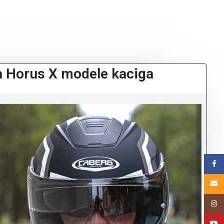
a Horus X modele kaciga
Face
Email
Insta
YouT