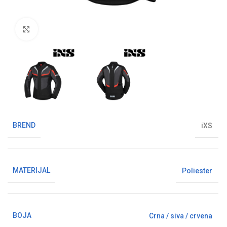
Klikni da uvećaš sliku
BREND
iXS
MATERIJAL
Poliester
BOJA
Crna / siva / crvena