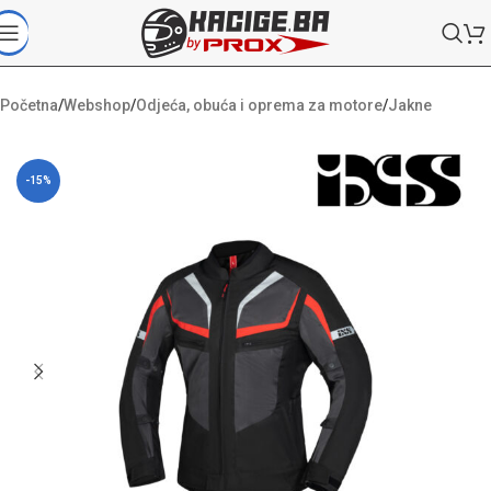
Početna
/
Webshop
/
Odjeća, obuća i oprema za motore
/
Jakne
-15%