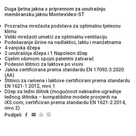
Duga ljetna jakna s pripremom za unutrašnju
membransku jaknu Montevideo-ST
Prozračna mrežasta podstava za optimalnu tjelesnu
klimu
Veliki mrežasti umetci za optimalnu ventilaciju
Podešavanje širine na nadlaktici, laktu i manžetnama
4 vanjska džepa
2 unutrašnja džepa i 1 Napoleon džep
Cijelim obimom spojni patentni zatvarač
Podesivi štitnici za laktove po visini
Jakna certificirana prema standardu EN 17092-3:2020
(AA)
Štitnici za ramena i laktove certificirani prema standardu
EN 1621-1:2012, nivo 1
Džep za leđni štitnik (mogućnost naknadne ugradnje
leđnog štitnika – kompatibilne modele provjeriti na
iXS.com; certificiran prema standardu EN 1621-2:2014,
nivo 2)
Podijeli: