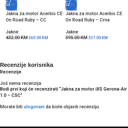
-15%
-15%
Jakna za motor Acerbis CE
Jakna za motor Acerbis CE
J
On Road Ruby – CC
On Road Ruby – Crna
R
Jakne
Jakne
J
432.00
KM
395.00
KM
2
369.00
KM
337.00
KM
Recenzije korisnika
Recenzije
Još nema recenzija.
Budi prvi koji će recenzirati “Jakna za motor iXS Gerona-Air
1.0 – CSC”
Morate biti
ulogovani
da biste objavili recenziju.