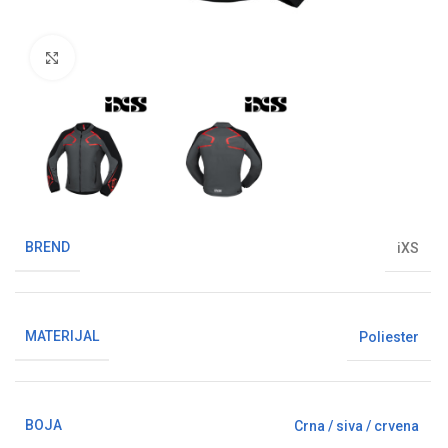
Klikni da uvećaš sliku
BREND
iXS
MATERIJAL
Poliester
BOJA
Crna / siva / crvena