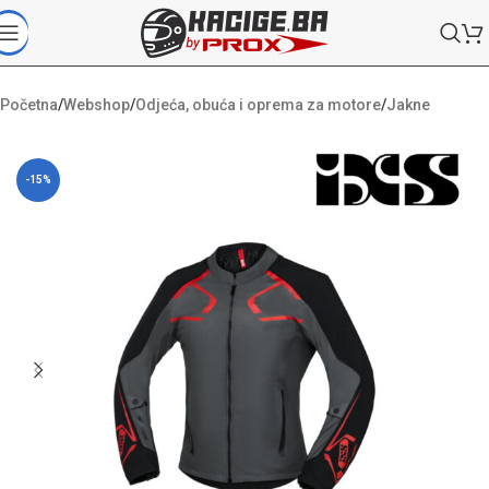
Početna
/
Webshop
/
Odjeća, obuća i oprema za motore
/
Jakne
-15%