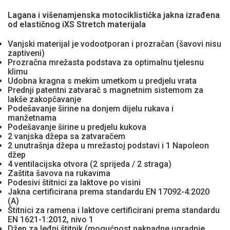
Lagana i višenamjenska motociklistička jakna izrađena
od elastičnog iXS Stretch materijala
Vanjski materijal je vodootporan i prozračan (šavovi nisu
zaptiveni)
Prozračna mrežasta podstava za optimalnu tjelesnu
klimu
Udobna kragna s mekim umetkom u predjelu vrata
Prednji patentni zatvarač s magnetnim sistemom za
lakše zakopčavanje
Podešavanje širine na donjem dijelu rukava i
manžetnama
Podešavanje širine u predjelu kukova
2 vanjska džepa sa zatvaračem
2 unutrašnja džepa u mrežastoj podstavi i 1 Napoleon
džep
4 ventilacijska otvora (2 sprijeda / 2 straga)
Zaštita šavova na rukavima
Podesivi štitnici za laktove po visini
Jakna certificirana prema standardu EN 17092-4:2020
(A)
Štitnici za ramena i laktove certificirani prema standardu
EN 1621-1:2012, nivo 1
Džep za leđni štitnik (mogućnost naknadne ugradnje