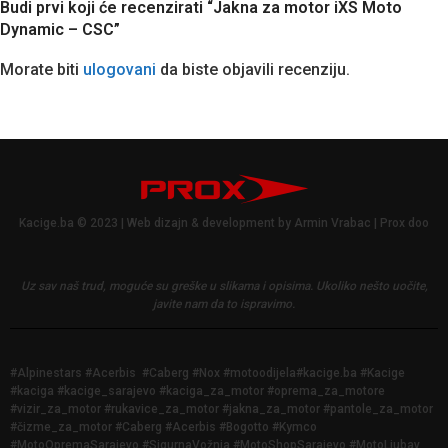
Budi prvi koji će recenzirati “Jakna za motor iXS Moto
Dynamic – CSC”
Morate biti
ulogovani
da biste objavili recenziju.
Kacige.ba © 2023 | Web dizajn & development by Armin Vrabac | Prox doo
Uz sav naš trud, moguće su greške u slikama i opisima.
Ukoliko nešto uočite,
javite nam da to ispravimo.
#Alpinestars #Acerbis #Caberg #Nox #motoodijela#kacige.ba #Kacige
#kaciga #kacige_sarajevo #kaciga_za_motor #oprema_za_motore
#vizir_za_motor #rukavice_za_motor #jakna_za_motor #pantole_za_motor
#čizme_za_motor #Caberg #Acerbis #Bogotto #Kymco
#MotoOpremaSarajevo #SigurnaVožnja #MotoShopSarajevo #MotoLjubav