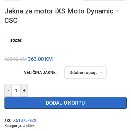
Jakna za motor iXS Moto Dynamic –
CSC
363.00
KM
425.00
KM
VELIČINA JAKNE
-
+
DODAJ U KORPU
X51075-932
SKU:
Jakne
Kategorija: