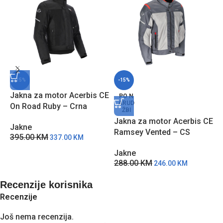
-15%
-15%
Jakna za motor Acerbis CE
J
PO N
ARUD
On Road Ruby – Crna
R
ŽBI
Jakna za motor Acerbis CE
Jakne
J
Ramsey Vented – CS
395.00
KM
2
337.00
KM
Jakne
288.00
KM
246.00
KM
Recenzije korisnika
Recenzije
Još nema recenzija.