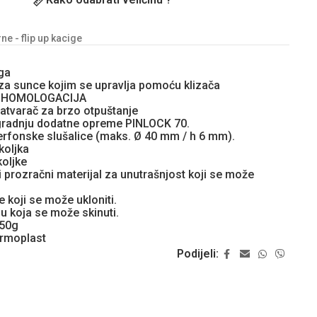
e - flip up kacige
ga
r za sunce kojim se upravlja pomoću klizača
6 HOMOLOGACIJA
atvarač za brzo otpuštanje
ugradnju dodatne opreme PINLOCK 70.
rfonske slušalice (maks. Ø 40 mm / h 6 mm).
koljka
koljke
 prozračni materijal za unutrašnjost koji se može
e koji se može ukloniti.
u koja se može skinuti.
 50g
ermoplast
Podijeli: