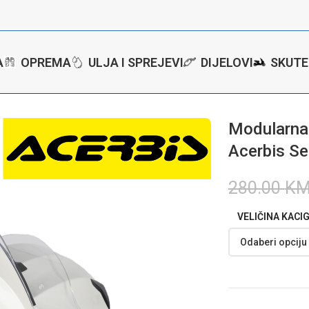
A
OPREMA
ULJA I SPREJEVI
DIJELOVI
SKUTE
ip up kaciga za motor Acerbis Serel 2206 – Bijela
Modularna 
Acerbis Se
280.00
K
VELIČINA KACI