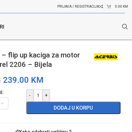
PRIJAVA / REGISTRACIJA
0.00
KM
RI
– flip up kaciga za motor
rel 2206 – Bijela
239.00
KM
M
GE
-
+
DODAJ U KORPU
Kako odabrati veličinu ?