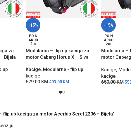
-15%
-15%
PO N
PO N
ARUD
ARUD
ŽBI
ŽBI
ciga za
Modularna – flip up kaciga za
Modularna – f
 Bijela
motor Caberg Horus X – Siva
motor Caberg
MŽC
p up
Kacige
,
Modularne - flip up
Kacige
,
Modul
kacige
kacige
579.00
KM
650.00
KM
493.00
KM
55
– flip up kaciga za motor Acerbis Serel 2206 – Bijela”
cenziju.