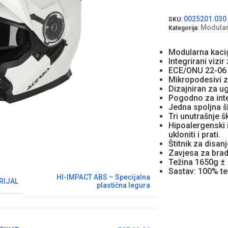
0025201.030
SKU:
Modularn
Kategorija:
Modularna kaci
Integrirani vizi
ECE/ONU 22-0
Mikropodesivi z
Dizajniran za 
Pogodno za inte
Jedna spoljna š
Tri unutrašnje š
Hipoalergenski i
ukloniti i prati.
Štitnik za disanj
Zavjesa za brad
Težina 1650g ±
Sastav: 100% t
HI-IMPACT ABS – Specijalna
RIJAL
plastična legura