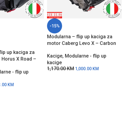
-15%
-15
Modularna – flip up kaciga za
PO 
ARU
motor Caberg Levo X – Carbon
ŽBI
lip up kaciga za
Modu
Kacige
,
Modularne - flip up
 Horus X Road –
moto
kacige
1,170.00
KM
1,000.00
KM
Kaci
arne - flip up
kaci
907
3.00
KM