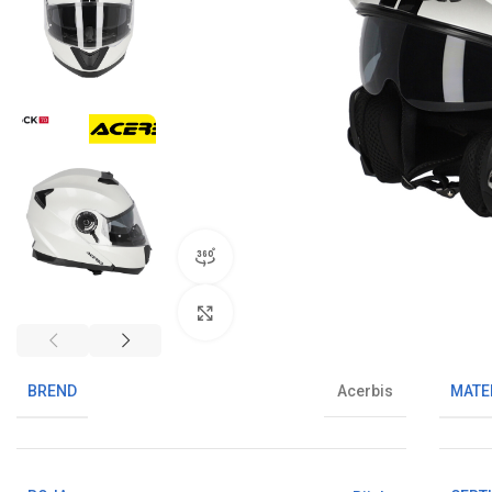
360° pregled proizvoda
Klikni da uvećaš sliku
BREND
MATE
Acerbis