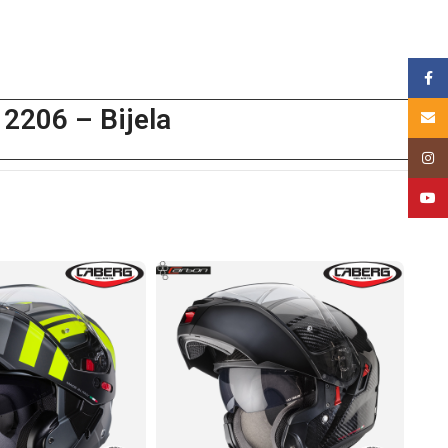
Face
 2206 – Bijela
Email
Insta
YouT