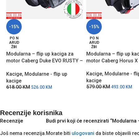
-15%
-15%
PO N
PO N
ARUD
ARUD
ŽBI
ŽBI
Modularna – flip up kaciga za
Modularna – flip up ka
motor Caberg Duke EVO RUSTY –
motor Caberg Horus X –
Hrđa
Kacige
,
Modularne - fli
Kacige
,
Modularne - flip up
kacige
kacige
579.00
KM
618.00
KM
493.00
KM
526.00
KM
Recenzije korisnika
Recenzije
Budi prvi koji će recenzirati “Modularna 
Još nema recenzija.
Morate biti
ulogovani
da biste objavili re