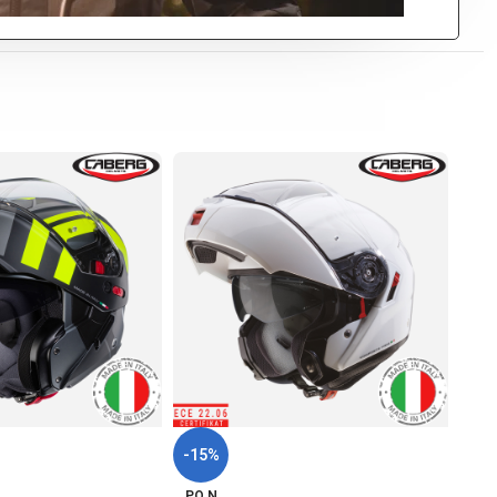
-15%
-15
PO N
PO 