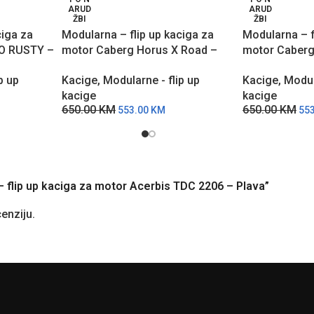
ARUD
ARUD
ŽBI
ŽBI
ciga za
Modularna – flip up kaciga za
Modularna – f
VO RUSTY –
motor Caberg Horus X Road –
motor Caberg
MCB
MŽC
p up
Kacige
,
Modularne - flip up
Kacige
,
Modul
kacige
kacige
650.00
KM
650.00
KM
553.00
KM
55
 – flip up kaciga za motor Acerbis TDC 2206 – Plava”
cenziju.