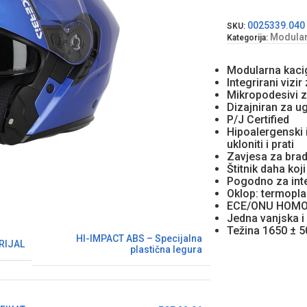
0025339.040
SKU:
Modularn
Kategorija:
Modularna kaci
Integrirani vizi
Mikropodesivi z
Dizajniran za 
P/J Certified
Hipoalergenski i
ukloniti i prati
Zavjesa za brad
Štitnik daha koj
Pogodno za inte
Oklop: termopla
ECE/ONU HOMO
Jedna vanjska i 
Težina 1650 ± 5
HI-IMPACT ABS – Specijalna
RIJAL
plastična legura