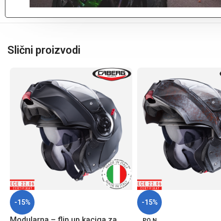
Slični proizvodi
-15%
-15%
Modularna – flip up kaciga za
PO N