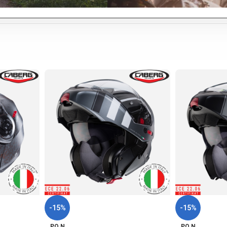
-15%
-15%
PO N
PO N