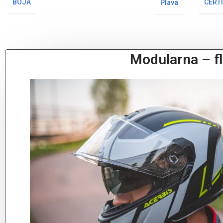
BOJA
CERTI
Plava
Modularna – fl