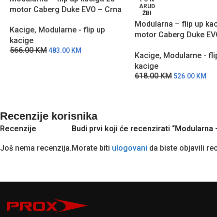
ARUD
motor Caberg Duke EVO – Crna
ŽBI
Modularna – flip up ka
Kacige
,
Modularne - flip up
motor Caberg Duke E
kacige
Hrđa
566.00
KM
483.00
KM
Kacige
,
Modularne - fli
kacige
618.00
KM
526.00
KM
Recenzije korisnika
Recenzije
Budi prvi koji će recenzirati “Modularna
Još nema recenzija.
Morate biti
ulogovani
da biste objavili re