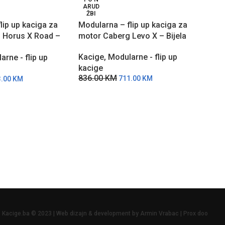
ARUD
ARU
ŽBI
ŽBI
lip up kaciga za
Modularna – flip up kaciga za
Modu
 Horus X Road –
motor Caberg Levo X – Bijela
moto
Kacige
,
Modularne - flip up
Kaci
arne - flip up
kacige
kaci
836.00
KM
836
711.00
KM
3.00
KM
Kacige.ba © 2023 | Web dizajn & development by Armin Vrabac | Prox doo