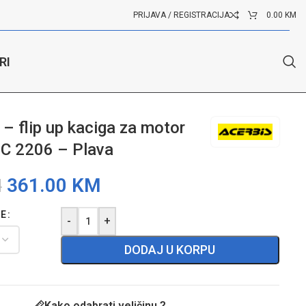
PRIJAVA / REGISTRACIJA
0.00
KM
RI
– flip up kaciga za motor
DC 2206 – Plava
361.00
KM
M
GE
-
+
DODAJ U KORPU
Kako odabrati veličinu ?