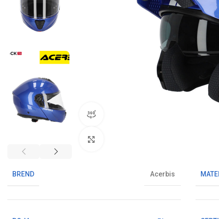
360° pregled proizvoda
Klikni da uvećaš sliku
BREND
MATE
Acerbis