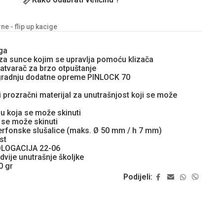
e - flip up kacige
ga
r za sunce kojim se upravlja pomoću klizača
atvarač za brzo otpuštanje
ugradnju dodatne opreme PINLOCK 70
 prozračni materijal za unutrašnjost koji se može
u koja se može skinuti
i se može skinuti
rfonske slušalice (maks. Ø 50 mm / h 7 mm)
st
LOGACIJA 22-06
dvije unutrašnje školjke
0 gr
Podijeli: