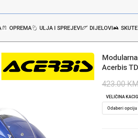
A
OPREMA
ULJA I SPREJEVI
DIJELOVI
SKUTE
ip up kaciga za motor Acerbis TDC 2206 – Plava
Modularna 
Acerbis T
423.00
K
VELIČINA KACI