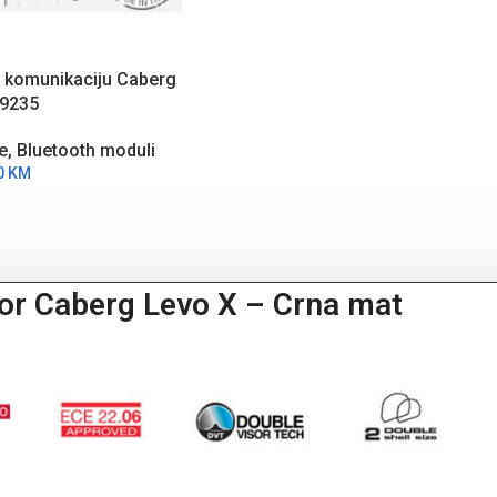
h komunikaciju Caberg
A9235
e
,
Bluetooth moduli
0
KM
tor Caberg Levo X – Crna mat