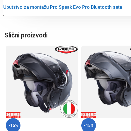
Uputstvo za montažu Pro Speak Evo Pro Bluetooth seta
Slični proizvodi
-15%
-15%