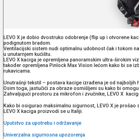
LEVO X je dobio dvostruko odobrenje (flip up i otvorene kac
podignutom bradom.
Ventilacijski sistem nudi optimalnu udobnost čak i tokom n
u unutarnjem kućištu.
LEVO X kaciga je opremljena panoramskim ultra-širokim vizir
također opremljena Pinlock Max Vision lećom kako bi se izbj
rukavicama.
Unutrašnji tekstil – postava kacige izrađena je od najboljih 
Osim toga, jastučići za obraze osmišljeni su kako bi omoguć
Zahvaljujući prostoru za mikrofon i zvučnike, LEVO X kac
Kako bi osigurao maksimalnu sigurnost, LEVO X je prošao s
LEVO X kaciga proizvodi se u Italiji.
Uputstvo za upotrebu i održavanje
Univerzalna sigurnosna upozorenja