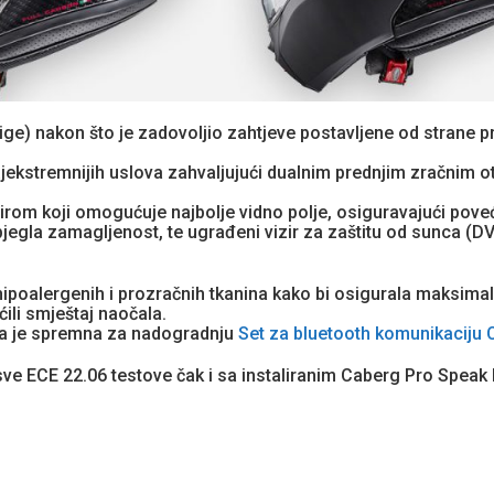
ige) nakon što je zadovoljio zahtjeve postavljene od strane p
ajekstremnijih uslova zahvaljujući dualnim prednjim zračnim 
om koji omogućuje najbolje vidno polje, osiguravajući poveća
egla zamagljenost, te ugrađeni vizir za zaštitu od sunca (DV
hipoalergenih i prozračnih tkanina kako bi osigurala maksimaln
ili smještaj naočala.
iga je spremna za nadogradnju
Set za bluetooth komunikaciju
ve ECE 22.06 testove čak i sa instaliranim Caberg Pro Spea