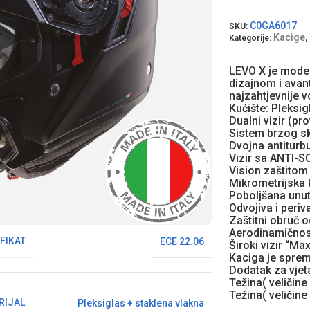
C0GA6017
SKU:
Kacige
,
Kategorije:
LEVO X je model
dizajnom i avan
najzahtjevnije 
Kućište: Pleksig
Dualni vizir (pr
Sistem brzog sk
Dvojna antiturbu
Vizir sa ANTI-S
Vision zaštitom 
Mikrometrijska
Poboljšana unut
Odvojiva i periv
Zaštitni obruč o
Aerodinamičnost
FIKAT
ECE 22.06
Široki vizir “Ma
Kaciga je spre
Dodatak za vjet
Težina( veličin
Težina( veličin
RIJAL
Pleksiglas + staklena vlakna