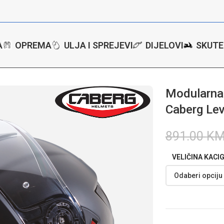
A
OPREMA
ULJA I SPREJEVI
DIJELOVI
SKUTE
ip up kaciga za motor Caberg Levo X – Crna mat
Modularna 
Caberg Lev
891.00
K
VELIČINA KACI