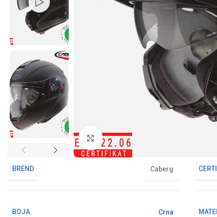
Klikni da uvećaš sliku
BREND
CERTI
Caberg
BOJA
MATE
Crna