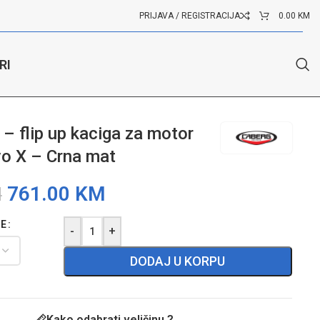
PRIJAVA / REGISTRACIJA
0.00
KM
RI
– flip up kaciga za motor
o X – Crna mat
761.00
KM
M
GE
-
+
DODAJ U KORPU
Kako odabrati veličinu ?