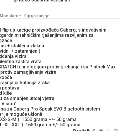
Modularne - flip up kacige
 flip up kacige proizvođača Caberg, s inovativnim
tgardnim tehničkim rješenjima razvijenim za
vozače.
las + staklena vlakna
ovidni + zatamnjeni)
idanja vizira
lentna zaštita vrata
CRATCH tehnologijom protiv grebanja i sa Pinlock Max
protiv zamagljivanja vizira
 kopča
rašnja cirkulacija zraka
a postava
d kiše
 za smanjen uticaj vjetra
x Vision”
mna za Caberg Pro Speak EVO Bluetooth sistem
ar je moguće ukloniti
e XS-S-M ): 1550 grama +/- 50 grama
e L-XL-XXL ): 1650 grama +/- 50 grama