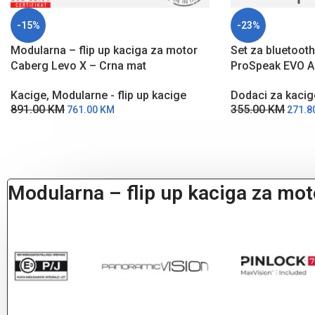
-15%
-23%
Modularna – flip up kaciga za motor
Set za bluetoot
Caberg Levo X – Crna mat
ProSpeak EVO 
Kacige
,
Modularne - flip up kacige
Dodaci za kacig
891.00
KM
355.00
KM
761.00
KM
271.8
Modularna – flip up kaciga za mo