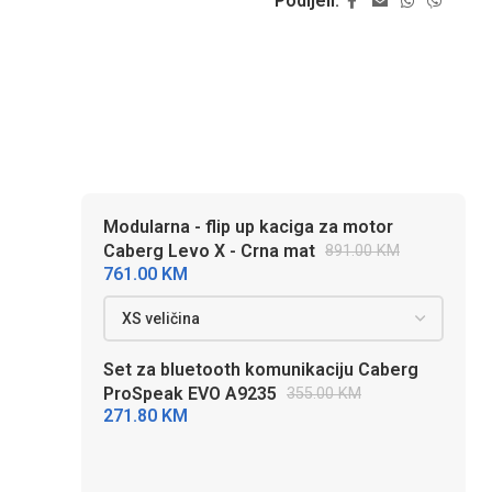
Podijeli:
Modularna - flip up kaciga za motor
Caberg Levo X - Crna mat
891.00
KM
761.00
KM
Set za bluetooth komunikaciju Caberg
ProSpeak EVO A9235
355.00
KM
271.80
KM