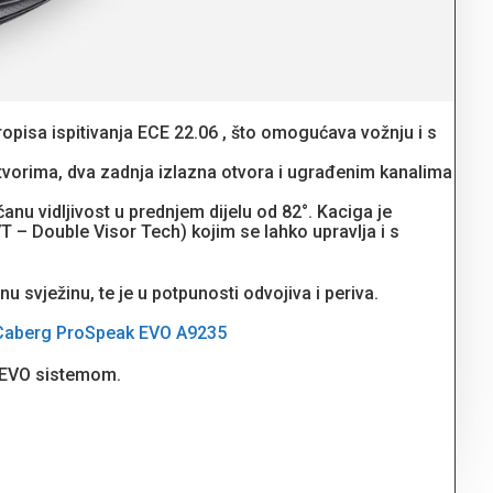
ropisa ispitivanja ECE 22.06 , što omogućava vožnju i s
otvorima, dva zadnja izlazna otvora i ugrađenim kanalima
nu vidljivost u prednjem dijelu od 82°. Kaciga je
T – Double Visor Tech) kojim se lahko upravlja i s
u svježinu, te je u potpunosti odvojiva i periva.
 Caberg ProSpeak EVO A9235
k EVO sistemom.