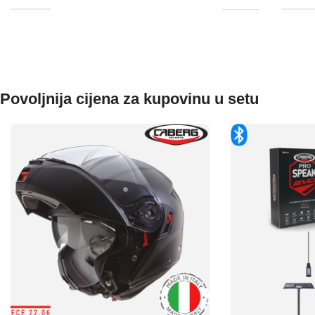
Povoljnija cijena za kupovinu u setu