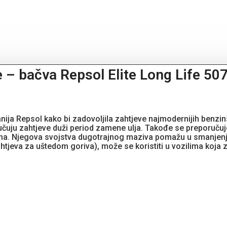
e – bačva Repsol Elite Long Life 
anija Repsol kako bi zadovoljila zahtjeve najmodernijih benz
jučuju zahtjeve duži period zamene ulja. Takođe se preporuč
emima. Njegova svojstva dugotrajnog maziva pomažu u smanjenju
tjeva za uštedom goriva), može se koristiti u vozilima koja z