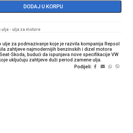
DODAJ U KORPU
ulja - ulja za motore
o ulje za podmazivanje koje je razvila kompanija Repsol
ila zahtjeve najmodernijih benzinskih i dizel motora
eat-Skoda, budući da ispunjava nove specifikacije VW
oje uključuju zahtjeve duži period zamene ulja.
Podijeli: