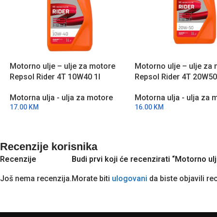
Motorno ulje – ulje za motore
Motorno ulje – ulje za
Repsol Rider 4T 10W40 1l
Repsol Rider 4T 20W50
RPP2130MHC
RPP2130THC
Motorna ulja - ulja za motore
Motorna ulja - ulja za 
17.00
KM
16.00
KM
Recenzije korisnika
Recenzije
Budi prvi koji će recenzirati “Motorno 
Još nema recenzija.
Morate biti
ulogovani
da biste objavili re