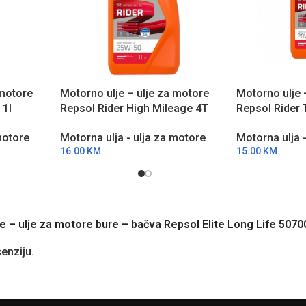
 motore
Motorno ulje – ulje za motore
Motorno ulje 
 1l
Repsol Rider High Mileage 4T
Repsol Rider
25W50 1l RPP2132UHC
RPP2131THA
motore
Motorna ulja - ulja za motore
Motorna ulja 
16.00
KM
15.00
KM
ulje – ulje za motore bure – bačva Repsol Elite Long Life 5
cenziju.