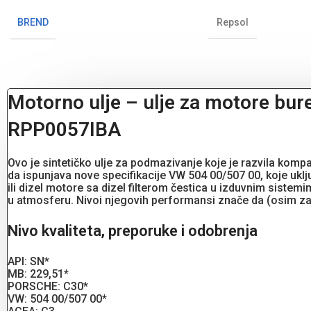
BREND
Repsol
Motorno ulje – ulje za motore bur
RPP0057IBA
Ovo je sintetičko ulje za podmazivanje koje je razvila komp
da ispunjava nove specifikacije VW 504 00/507 00, koje ukl
ili dizel motore sa dizel filterom čestica u izduvnim sist
u atmosferu. Nivoi njegovih performansi znače da (osim zah
Nivo kvaliteta, preporuke i odobrenja
API: SN*
MB: 229,51*
PORSCHE: C30*
VW: 504 00/507 00*