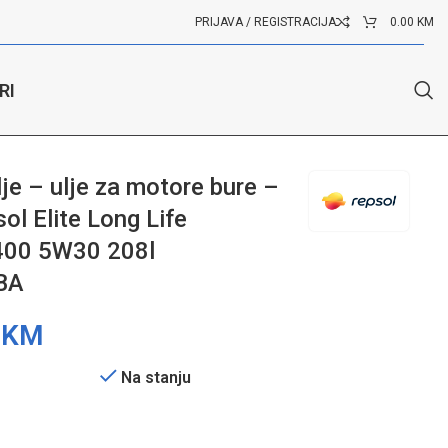
PRIJAVA / REGISTRACIJA
0.00
KM
RI
e 50700/50400 5W30 208l RPP0057IBA
je – ulje za motore bure –
ol Elite Long Life
00 5W30 208l
BA
0
KM
Na stanju