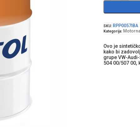
RPP0057IBA
SKU:
Motorna 
Kategorija:
Ovo je sintetičk
kako bi zadovolj
grupe VW-Audi-S
504 00/507 00, k