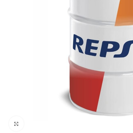
Klikni da uvećaš sliku