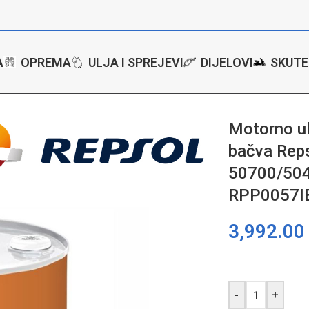
A
OPREMA
ULJA I SPREJEVI
DIJELOVI
SKUTE
e
/
Motorno ulje – ulje za motore bure – bačva Repsol Elite Long Lif
Motorno ul
bačva Reps
50700/504
RPP0057I
3,992.0
-
+