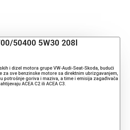
50700/50400 5W30 208l
inskih i dizel motora grupe VW-Audi-Seat-Skoda, budući
uje za sve benzinske motore sa direktnim ubrizgavanjem,
 potrošnje goriva i maziva, a time i emisija zagađivača
ahtijevaju ACEA C2 ili ACEA C3.