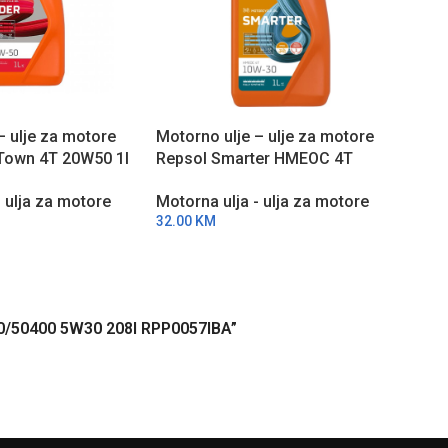
– ulje za motore
Motorno ulje – ulje za motore
Moto
 Town 4T 20W50 1l
Repsol Smarter HMEOC 4T
Reps
10W30 1l RPP2062LHC
1l 
- ulja za motore
Motorna ulja - ulja za motore
Moto
32.00
KM
18.0
0700/50400 5W30 208l RPP0057IBA”