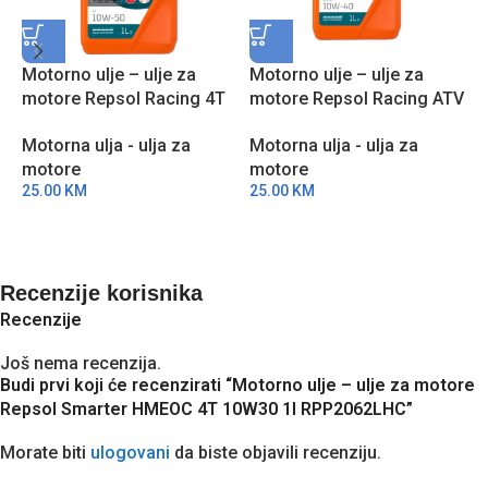
Motorno ulje – ulje za
Motorno ulje – ulje za
M
motore Repsol Racing 4T
motore Repsol Racing ATV
m
10W50 1l RPP2000NHC
4T 10W40 1l RPP2005MHC
2
Motorna ulja - ulja za
Motorna ulja - ulja za
M
motore
motore
m
25.00
KM
25.00
KM
1
Recenzije korisnika
Recenzije
Još nema recenzija.
Budi prvi koji će recenzirati “Motorno ulje – ulje za motore
Repsol Smarter HMEOC 4T 10W30 1l RPP2062LHC”
Morate biti
ulogovani
da biste objavili recenziju.