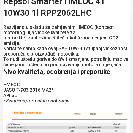
Repsol Smarter HMEOC 4T
10W30 1l RPP2062LHC
Razvijeno u skladu sa zahtjevnim HMEOC (koncept
motornog ulja visoke kvalitete za
motocikle) zahtjevima štiteći okoliš smanjenjem CO2
emisije.
Koristite samo kada ovaj SAE 10W-30 stupanj viskoznosti
preporučuje proizvođač motocikla.
To nudi uštedu goriva do 8% i smanjenu potrošnju maziva,
čime jamči uštedu pri podmazivanju motora i mjenjača.
Nivo kvaliteta, odobrenja i preporuke
HMEOC
JASO T-903:2016 MA2*
API SL
*Zvanično/formalno odobrenje