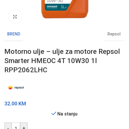
Klikni da uvećaš sliku
BREND
Repsol
Motorno ulje – ulje za motore Repsol
Smarter HMEOC 4T 10W30 1l
RPP2062LHC
32.00
KM
Na stanju
-
+