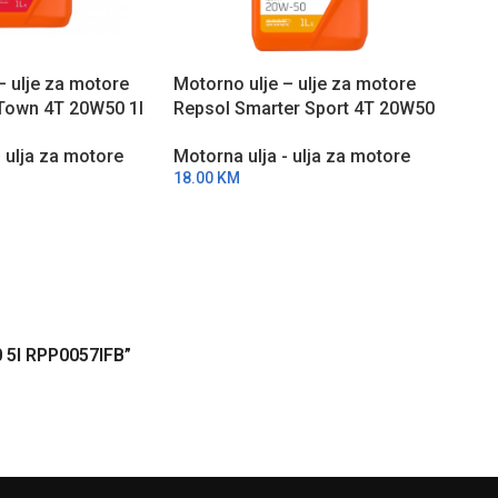
– ulje za motore
Motorno ulje – ulje za motore
PO 
ARU
 Town 4T 20W50 1l
Repsol Smarter Sport 4T 20W50
ŽBI
1l RPP2065THC
Moto
- ulja za motore
Motorna ulja - ulja za motore
bure
18.00
KM
Spor
Moto
RPP
3,23
0 5l RPP0057IFB”