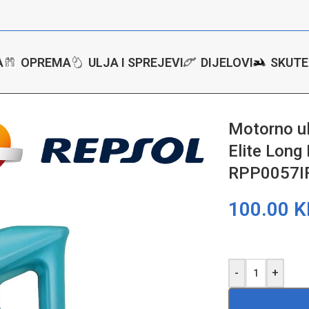
A
OPREMA
ULJA I SPREJEVI
DIJELOVI
SKUTE
e
/
Motorno ulje – ulje za motore Repsol Elite Long Life 50700/50400
Motorno ul
Elite Long
RPP0057I
100.00
K
-
+