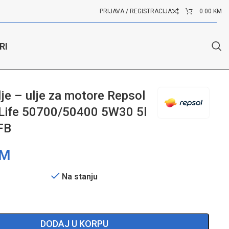
PRIJAVA / REGISTRACIJA
0.00
KM
RI
 5W30 5l RPP0057IFB
je – ulje za motore Repsol
 Life 50700/50400 5W30 5l
FB
M
Na stanju
DODAJ U KORPU