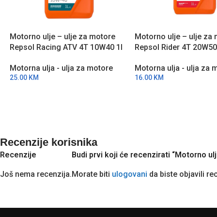
Motorno ulje – ulje za motore
Motorno ulje – ulje za
Repsol Racing ATV 4T 10W40 1l
Repsol Rider 4T 20W50
RPP2005MHC
RPP2130THC
Motorna ulja - ulja za motore
Motorna ulja - ulja za 
25.00
KM
16.00
KM
Recenzije korisnika
Recenzije
Budi prvi koji će recenzirati “Motorno 
Još nema recenzija.
Morate biti
ulogovani
da biste objavili re