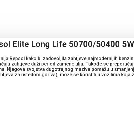
psol Elite Long Life 50700/50400 
anija Repsol kako bi zadovoljila zahtjeve najmodernijih benz
jučuju zahtjeve duži period zamene ulja. Takođe se preporuč
emima. Njegova svojstva dugotrajnog maziva pomažu u smanjenju
tjeva za uštedom goriva), može se koristiti u vozilima koja z