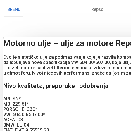
BREND
Repsol
Motorno ulje – ulje za motore Re
Ovo je sintetičko ulje za podmazivanje koje je razvila komp
da ispunjava nove specifikacije VW 504 00/507 00, koje ukl
ili dizel motore sa dizel filterom čestica u izduvnim sist
u atmosferu. Nivoi njegovih performansi znače da (osim zah
Nivo kvaliteta, preporuke i odobrenja
API: SN*
MB: 229,51*
PORSCHE: C30*
VW: 504 00/507 00*
ACEA: C3
BMW: LL-04
FIAT: FIAT 9.55535 S3