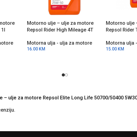
 motore
Motorno ulje – ulje za motore
Motorno ulje 
 1l
Repsol Rider High Mileage 4T
Repsol Rider
25W50 1l RPP2132UHC
RPP2131THA
motore
Motorna ulja - ulja za motore
Motorna ulja 
16.00
KM
15.00
KM
ulje – ulje za motore Repsol Elite Long Life 50700/50400 5W3
cenziju.