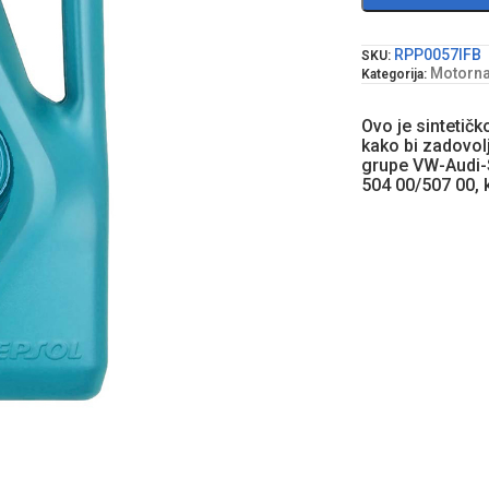
RPP0057IFB
SKU:
Motorna 
Kategorija:
Ovo je sintetičk
kako bi zadovolj
grupe VW-Audi-S
504 00/507 00, k