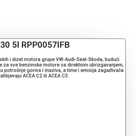
5W30 5l RPP0057IFB
inskih i dizel motora grupe VW-Audi-Seat-Skoda, budući
uje za sve benzinske motore sa direktnim ubrizgavanjem,
 potrošnje goriva i maziva, a time i emisija zagađivača
ahtijevaju ACEA C2 ili ACEA C3.