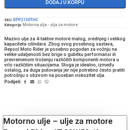
DODAJ U KORPU
RPP2130THC
SKU:
Motorna ulja - ulja za motore
Kategorija:
Mazivo ulje za 4-taktne motore malog, srednjeg i velikog
kapaciteta cilindara. Zbog svog posebnog sastava,
Repsol Moto Rider je posebno pogodan za vožnju na
velike udaljenosti bez brige o gubitku performansi ili
prevremenom trošenju različitih komponenti motora u
vrlo različitim situacijama. Stoga je idealno, između
ostalog, za duga putovanja jer nije potrebno često pratiti
potrošnju s obzirom na poseban viskozitet ulja.
Podijeli:
Motorno ulje – ulje za motore