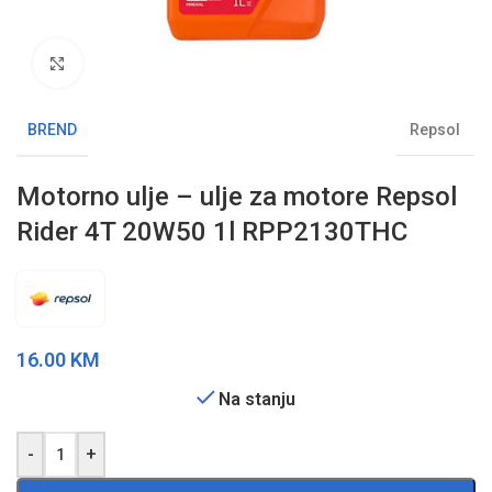
Klikni da uvećaš sliku
BREND
Repsol
Motorno ulje – ulje za motore Repsol
Rider 4T 20W50 1l RPP2130THC
16.00
KM
Na stanju
-
+