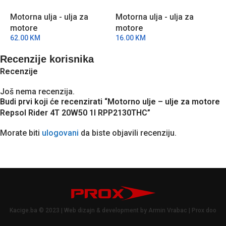
10W40 4l RPP0065MGB
15W50 1l RPP2130RHC
M
Motorna ulja - ulja za
Motorna ulja - ulja za
M
R
motore
motore
m
62.00
KM
16.00
KM
1
Recenzije korisnika
Recenzije
Još nema recenzija.
Budi prvi koji će recenzirati “Motorno ulje – ulje za motore
Repsol Rider 4T 20W50 1l RPP2130THC”
Morate biti
ulogovani
da biste objavili recenziju.
Kacige.ba © 2023 | Web dizajn & development by Armin Vrabac | Prox doo