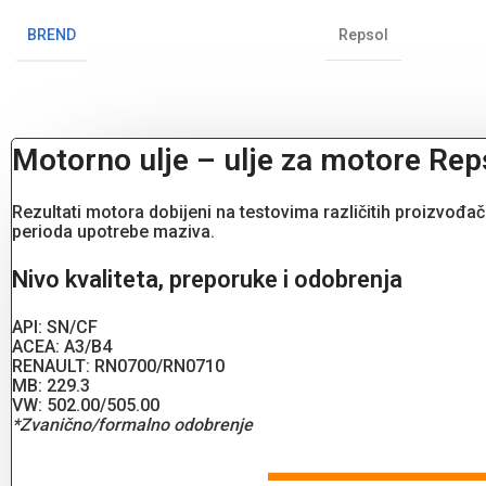
BREND
Repsol
Motorno ulje – ulje za motore R
Rezultati motora dobijeni na testovima različitih proizvo
perioda upotrebe maziva.
Nivo kvaliteta, preporuke i odobrenja
API: SN/CF
ACEA: A3/B4
RENAULT: RN0700/RN0710
MB: 229.3
VW: 502.00/505.00
*Zvanično/formalno odobrenje