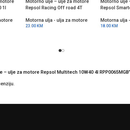
 motore
Motorno ulje – ulje za motore
Motorno ulje 
 1l
Repsol Racing Off road 4T
Repsol Smart
10W40 1l RPP2006MHC
1l RPP2065M
motore
Motorna ulja - ulja za motore
Motorna ulja 
23.00
KM
18.00
KM
ulje – ulje za motore Repsol Multitech 10W40 4l RPP0065MGB
cenziju.