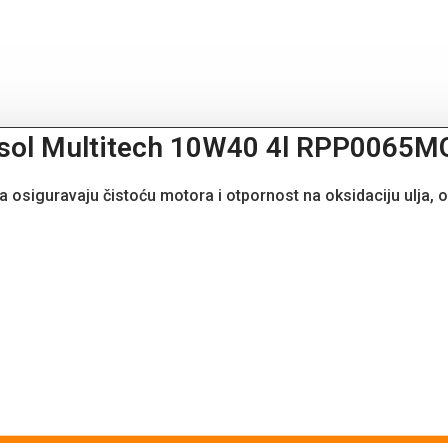
epsol Multitech 10W40 4l RPP0065
đača osiguravaju čistoću motora i otpornost na oksidaciju u