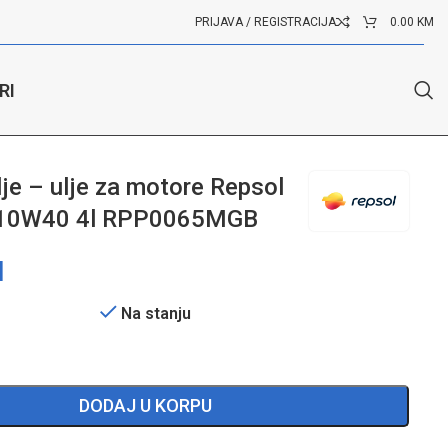
PRIJAVA / REGISTRACIJA
0.00
KM
RI
5MGB
je – ulje za motore Repsol
 10W40 4l RPP0065MGB
M
Na stanju
DODAJ U KORPU