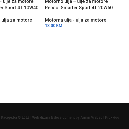
– ulje za motore
Motorno ulje – ulje za motore
PO 
ARU
er Sport 4T 10W40
Repsol Smarter Sport 4T 20W50
ŽBI
HC
1l RPP2065THC
Moto
- ulja za motore
Motorna ulja - ulja za motore
bure
18.00
KM
Spor
Moto
RPP
3,23
”
Kacige.ba © 2023 | Web dizajn & development by Armin Vrabac | Prox doo