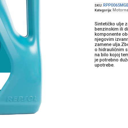
RPP0065MG
SKU:
Motorna 
Kategorija:
Sintetičko ulje
benzinskim ili 
komponente obe
njegovim izvan
zamene ulja.Zbo
o hidrauličnim 
na bilo kojoj te
je potrebno duž
upotrebe.