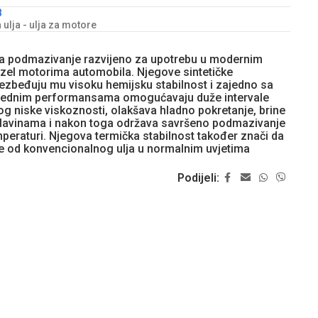
B
ulja - ulja za motore
 za podmazivanje razvijeno za upotrebu u modernim
dizel motorima automobila. Njegove sintetičke
zbeđuju mu visoku hemijsku stabilnost i zajedno sa
rednim performansama omogućavaju duže intervale
g niske viskoznosti, olakšava hladno pokretanje, brine
slavinama i nakon toga održava savršeno podmazivanje
mperaturi. Njegova termička stabilnost također znači da
e od konvencionalnog ulja u normalnim uvjetima
Podijeli: