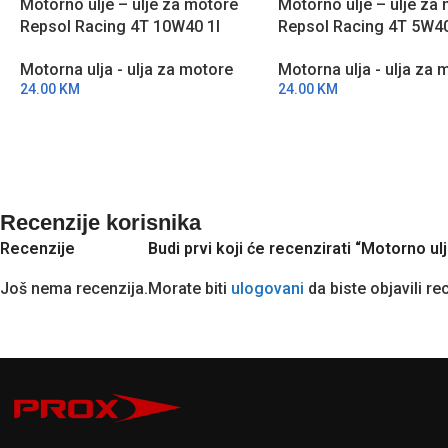
Motorno ulje – ulje za motore
Motorno ulje – ulje za
Repsol Racing 4T 10W40 1l
Repsol Racing 4T 5W40
RPP2000MHC
RPP2000JHC
Motorna ulja - ulja za motore
Motorna ulja - ulja za 
24.00
KM
24.00
KM
Recenzije korisnika
Recenzije
Budi prvi koji će recenzirati “Motorno 
Još nema recenzija.
Morate biti
ulogovani
da biste objavili re