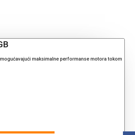
MGB
lja, omogućavajući maksimalne performanse motora tokom