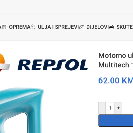
A
OPREMA
ULJA I SPREJEVI
DIJELOVI
SKUTE
e
/
Motorno ulje – ulje za motore Repsol Multitech 10W40 4l RPP006
Motorno ul
Multitech
62.00
K
-
+