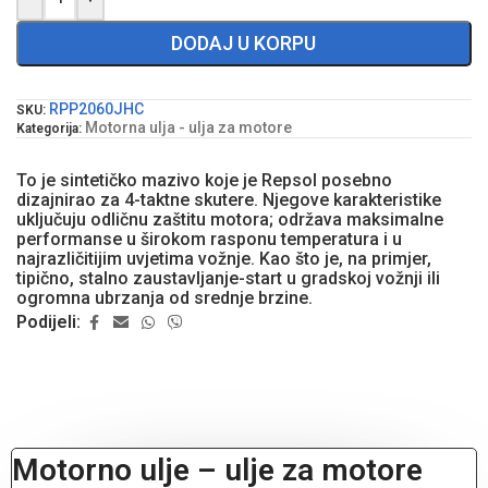
DODAJ U KORPU
RPP2060JHC
SKU:
Motorna ulja - ulja za motore
Kategorija:
To je sintetičko mazivo koje je Repsol posebno
dizajnirao za 4-taktne skutere. Njegove karakteristike
uključuju odličnu zaštitu motora; održava maksimalne
performanse u širokom rasponu temperatura i u
najrazličitijim uvjetima vožnje. Kao što je, na primjer,
tipično, stalno zaustavljanje-start u gradskoj vožnji ili
ogromna ubrzanja od srednje brzine.
Podijeli:
Motorno ulje – ulje za motore