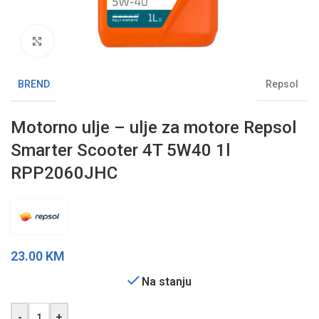
Klikni da uvećaš sliku
BREND
Repsol
Motorno ulje – ulje za motore Repsol
Smarter Scooter 4T 5W40 1l
RPP2060JHC
23.00
KM
Na stanju
-
+