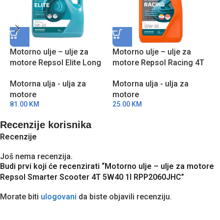
Motorno ulje – ulje za
Motorno ulje – ulje za
M
motore Repsol Elite Long
motore Repsol Racing 4T
m
Life 50700/50400 5W30 4l
10W50 1l RPP2000NHC
5
Motorna ulja - ulja za
Motorna ulja - ulja za
M
RPP0057IGB
motore
motore
m
81.00
KM
25.00
KM
2
Recenzije korisnika
Recenzije
Još nema recenzija.
Budi prvi koji će recenzirati “Motorno ulje – ulje za motore
Repsol Smarter Scooter 4T 5W40 1l RPP2060JHC”
Morate biti
ulogovani
da biste objavili recenziju.