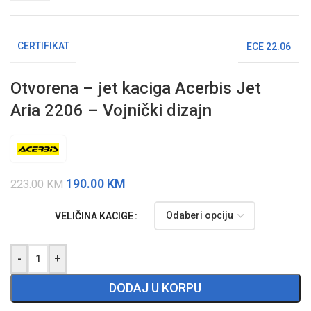
CERTIFIKAT
ECE 22.06
Otvorena – jet kaciga Acerbis Jet
Aria 2206 – Vojnički dizajn
190.00
KM
223.00
KM
VELIČINA KACIGE
-
+
DODAJ U KORPU