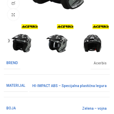
360° pregled proizvoda
Klikni da uvećaš sliku
BREND
Acerbis
MATERIJAL
HI-IMPACT ABS – Specijalna plastična legura
BOJA
Zelena – vojna