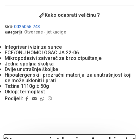
Kako odabrati veličinu ?
0025055.743
SKU:
Otvorene - jet kacige
Kategorija:
Integrisani vizir za sunce
ECE/ONU HOMOLOGACIJA 22-06
Mikropodesivi zatvarač za brzo otpuštanje
Jedna spoljna školjka
Dvije unutrašnje školjke
Hipoalergenski i prozračni materijal za unutrašnjost koji
se može ukloniti i prati
Težina 1110g ± 50g
Oklop: termoplast
Podijeli: