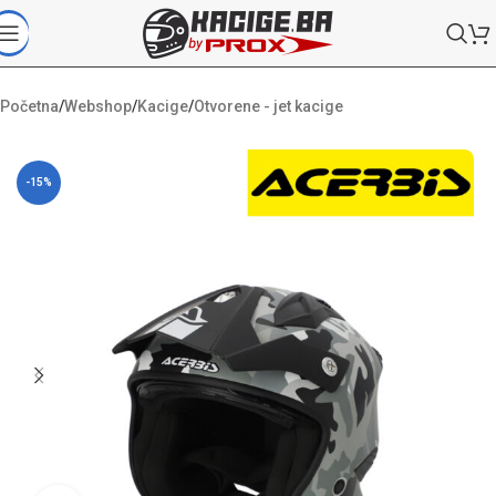
Početna
/
Webshop
/
Kacige
/
Otvorene - jet kacige
-15%