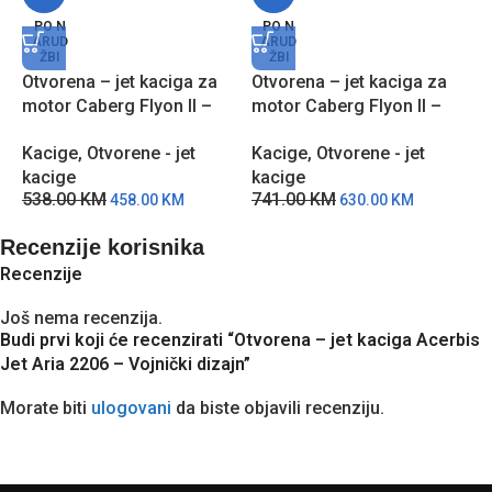
O
PO N
PO N
ARUD
ARUD
m
ŽBI
ŽBI
C
Otvorena – jet kaciga za
Otvorena – jet kaciga za
K
motor Caberg Flyon II –
motor Caberg Flyon II –
k
Bijela
Carbon
6
Kacige
,
Otvorene - jet
Kacige
,
Otvorene - jet
kacige
kacige
538.00
KM
741.00
KM
458.00
KM
630.00
KM
Recenzije korisnika
Recenzije
Još nema recenzija.
Budi prvi koji će recenzirati “Otvorena – jet kaciga Acerbis
Jet Aria 2206 – Vojnički dizajn”
Morate biti
ulogovani
da biste objavili recenziju.