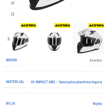
360° pregled proizvoda
Klikni da uvećaš sliku
BREND
Acerbis
MATERIJAL
HI-IMPACT ABS – Specijalna plastična legura
BOJA
Bijela