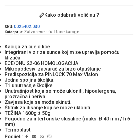
Kako odabrati veličinu ?
0025402.030
SKU:
Zatvorene - full face kacige
Kategorija:
Kaciga za cijelo lice
Integrirani vizir za sunce kojim se upravlja pomoću
klizača
ECE/ONU 22-06 HOMOLOGACIJA
Mikropodesivi zatvarač za brzo otpuštanje
Predispozicija za PINLOCK 70 Max Vision
Jedna spoljna školjka.
Tri unutrašnje školjke.
Unutrašnjost koja se može ukloniti, hipoalergena,
prozračna i periva.
Zavjesa koja se može skinuti.
Štitnik za disanje koji se može ukloniti.
TEŽINA 1600g ± 50g
Pogodno za interfonske slušalice (maks. Ø 40 mm / h 6
mm)
Termoplast
Podijeli: