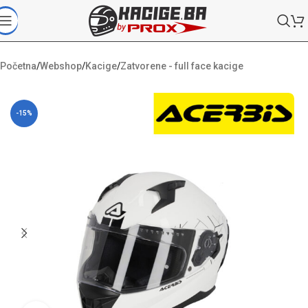
Početna
/
Webshop
/
Kacige
/
Zatvorene - full face kacige
-15%