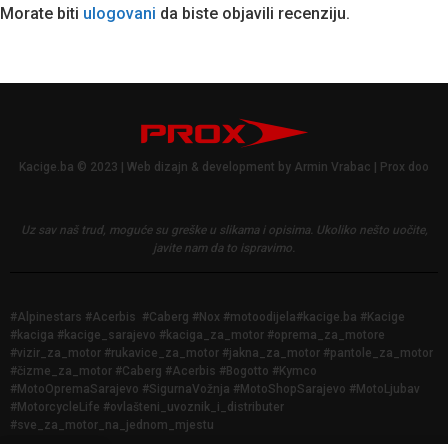
Morate biti
ulogovani
da biste objavili recenziju.
Kacige.ba © 2023 | Web dizajn & development by Armin Vrabac | Prox doo
Uz sav naš trud, moguće su greške u slikama i opisima.
Ukoliko nešto uočite,
javite nam da to ispravimo.
#Alpinestars #Acerbis #Caberg #Nox #motoodijela#kacige.ba #Kacige
#kaciga #kacige_sarajevo #kaciga_za_motor #oprema_za_motore
#vizir_za_motor #rukavice_za_motor #jakna_za_motor #pantole_za_motor
#čizme_za_motor #Caberg #Acerbis #Bogotto #Kymco
#MotoOpremaSarajevo #SigurnaVožnja #MotoShopSarajevo #MotoLjubav
#MotorcycleLife #ovlašteni_uvoznik_i_distributer
#sve_za_motor_na_jednom_mjestu