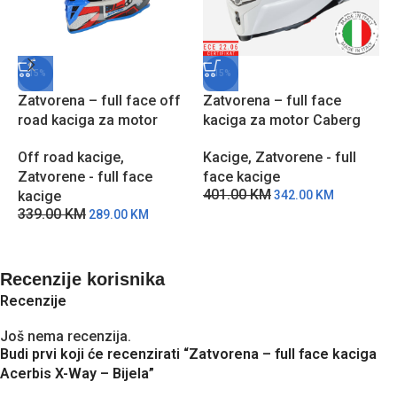
-15%
-15%
Zatvorena – full face off
Zatvorena – full face
Z
road kaciga za motor
kaciga za motor Caberg
k
Acerbis Linear 2206 – CP
Avalon X – Bijela
A
Off road kacige
,
Kacige
,
Zatvorene - full
K
Zatvorene - full face
face kacige
f
401.00
KM
4
kacige
342.00
KM
339.00
KM
289.00
KM
Recenzije korisnika
Recenzije
Još nema recenzija.
Budi prvi koji će recenzirati “Zatvorena – full face kaciga
Acerbis X-Way – Bijela”