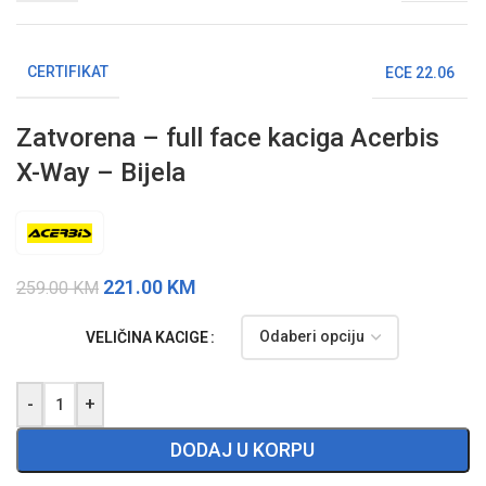
CERTIFIKAT
ECE 22.06
Zatvorena – full face kaciga Acerbis
X-Way – Bijela
221.00
KM
259.00
KM
VELIČINA KACIGE
-
+
DODAJ U KORPU