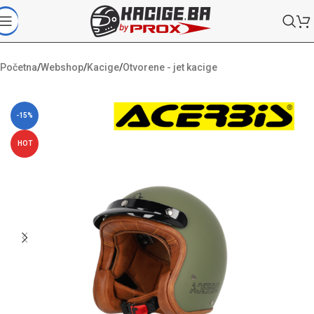
Početna
/
Webshop
/
Kacige
/
Otvorene - jet kacige
-15%
HOT