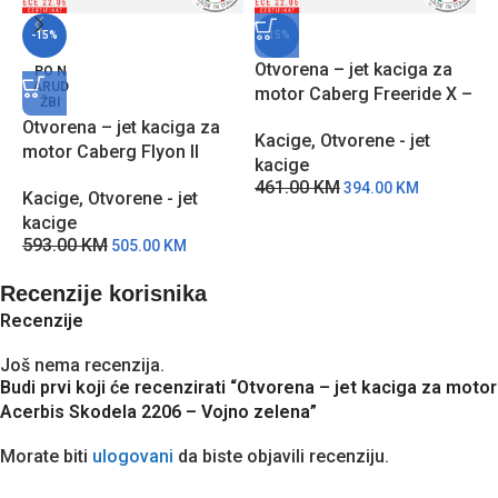
-15%
-15%
Otvorena – jet kaciga za
PO N
ARUD
motor Caberg Freeride X –
ŽBI
Crna
Otvorena – jet kaciga za
O
Kacige
,
Otvorene - jet
motor Caberg Flyon II
m
kacige
Boss- CSLJ
C
461.00
KM
394.00
KM
Kacige
,
Otvorene - jet
K
kacige
k
593.00
KM
7
505.00
KM
Recenzije korisnika
Recenzije
Još nema recenzija.
Budi prvi koji će recenzirati “Otvorena – jet kaciga za motor
Acerbis Skodela 2206 – Vojno zelena”
Morate biti
ulogovani
da biste objavili recenziju.