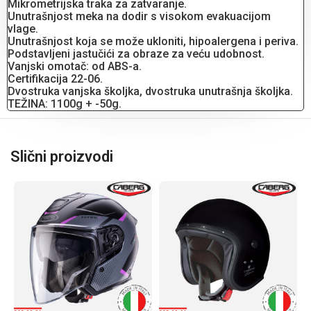
Mikrometrijska traka za zatvaranje.
Unutrašnjost meka na dodir s visokom evakuacijom
vlage.
Unutrašnjost koja se može ukloniti, hipoalergena i periva.
Podstavljeni jastučići za obraze za veću udobnost.
Vanjski omotač: od ABS-a.
Certifikacija 22-06.
Dvostruka vanjska školjka, dvostruka unutrašnja školjka.
TEŽINA: 1100g + -50g.
Slični proizvodi