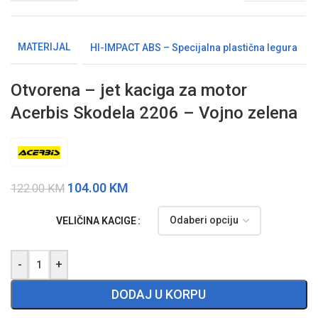
MATERIJAL
HI-IMPACT ABS – Specijalna plastična legura
Otvorena – jet kaciga za motor
Acerbis Skodela 2206 – Vojno zelena
104.00
KM
122.00
KM
VELIČINA KACIGE
-
+
DODAJ U KORPU