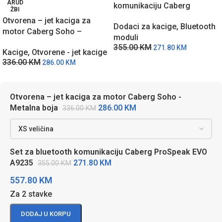
ARUD
komunikaciju Caberg
ŽBI
ProSpeak EVO A9235
Otvorena – jet kaciga za
Dodaci za kacige
,
Bluetooth
motor Caberg Soho –
moduli
Metalna boja
355.00
KM
271.80
KM
Kacige
,
Otvorene - jet kacige
336.00
KM
286.00
KM
Otvorena – jet kaciga za motor Caberg Soho -
286.00
KM
Metalna boja
336.00
KM
Set za bluetooth komunikaciju Caberg ProSpeak EVO
271.80
KM
A9235
355.00
KM
557.80
KM
Za 2 stavke
DODAJ U KORPU