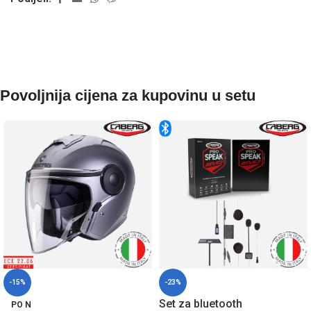
Povoljnija cijena za kupovinu u setu
-15%
-23%
Set za bluetooth
PO N