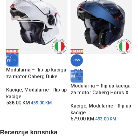
-15%
-15%
Modularna – flip up kaciga
PO N
ARUD
za motor Caberg Duke
ŽBI
EVO – BM
Modularna – flip up kaciga
M
Kacige
,
Modularne - flip up
za motor Caberg Horus X
z
kacige
– Plava
R
538.00
KM
459.00
KM
Kacige
,
Modularne - flip up
K
kacige
k
579.00
KM
6
493.00
KM
Recenzije korisnika