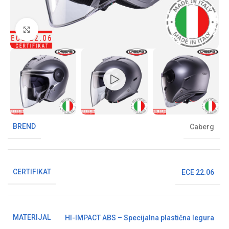
Klikni da uvećaš sliku
BREND
Caberg
CERTIFIKAT
ECE 22.06
MATERIJAL
HI-IMPACT ABS – Specijalna plastična legura