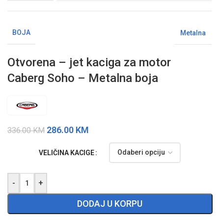
BOJA
Metalna
Otvorena – jet kaciga za motor
Caberg Soho – Metalna boja
286.00
KM
336.00
KM
VELIČINA KACIGE
-
+
DODAJ U KORPU