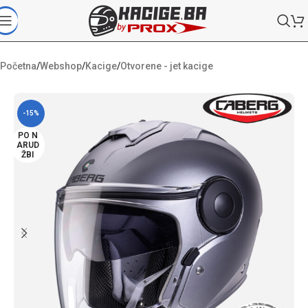
Početna
/
Webshop
/
Kacige
/
Otvorene - jet kacige
-15%
PO N
ARUD
ŽBI