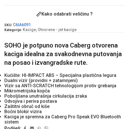
Kako odabrati veličinu ?
C6IA6091
SKU:
Kacige
,
Otvorene - jet kacige
Kategorije:
SOHO je potpuno nova Caberg otvorena
kaciga idealna za svakodnevna putovanja
na posao i izvangradske rute.
Kućište: HI-IMPACT ABS – Specijalna plastična legura
Dualni vizir (providni + zatamnjeni)
Vizir sa ANTI-SCRATCH tehnologijom protiv grebanja
Mikrometrijska kopča
Poboljšana unutrašnja cirkulacija zraka
Odvojiva i periva postava
Zaštitni obruč od kiše
Bočni blokir vizira
Kaciga je spremna za Caberg Pro Speak EVO Bluetooth
sistem
Podijeli: