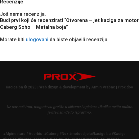
Recenzije
Još nema recenzija.
Budi prvi koji će recenzirati “Otvorena – jet kaciga za motor
Caberg Soho – Metalna boja”
Morate biti
ulogovani
da biste objavili recenziju.
Kacige.ba © 2023 | Web dizajn & development by Armin Vrabac | Prox doo
Uz sav naš trud, moguće su greške u slikama i opisima.
Ukoliko nešto uočite,
javite nam da to ispravimo.
#Alpinestars #Acerbis #Caberg #Nox #motoodijela#kacige.ba #Kacige