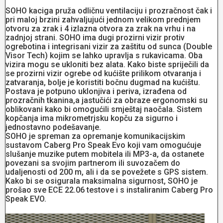
SOHO kaciga pruža odličnu ventilaciju i prozračnost čak i
pri maloj brzini zahvaljujući jednom velikom prednjem
otvoru za zrak i 4 izlazna otvora za zrak na vrhu i na
zadnjoj strani. SOHO ima dugi prozirni vizir protiv
ogrebotina i integrisani vizir za zaštitu od sunca (Double
Visor Tech) kojim se lahko upravlja s rukavicama. Oba
vizira mogu se ukloniti bez alata. Kako biste spriječili da
se prozirni vizir ogrebe od kućište prilikom otvaranja i
zatvaranja, bolje je koristiti bočnu dugmad na kućištu.
Postava je potpuno uklonjiva i periva, izrađena od
prozračnih tkanina,a jastučići za obraze ergonomski su
oblikovani kako bi omogućili smještaj naočala. Sistem
kopčanja ima mikrometrjsku kopču za sigurno i
jednostavno podešavanje.
SOHO je spreman za opremanje komunikacijskim
sustavom Caberg Pro Speak Evo koji vam omogućuje
slušanje muzike putem mobitela ili MP3-a, da ostanete
povezani sa svojim partnerom ili suvozačem do
udaljenosti od 200 m, ali i da se povežete s GPS sistem.
Kako bi se osigurala maksimalna sigurnost, SOHO je
prošao sve ECE 22.06 testove i s instaliranim Caberg Pro
Speak EVO.