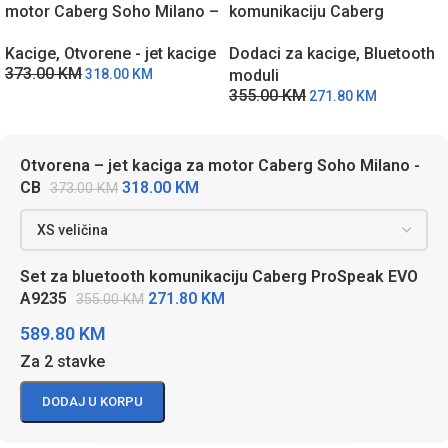
motor Caberg Soho Milano –
komunikaciju Caberg
CB
ProSpeak EVO A9235
Kacige
,
Otvorene - jet kacige
Dodaci za kacige
,
Bluetooth
373.00
KM
318.00
KM
moduli
355.00
KM
271.80
KM
Otvorena – jet kaciga za motor Caberg Soho Milano -
318.00
KM
CB
373.00
KM
Set za bluetooth komunikaciju Caberg ProSpeak EVO
271.80
KM
A9235
355.00
KM
589.80
KM
Za 2 stavke
DODAJ U KORPU