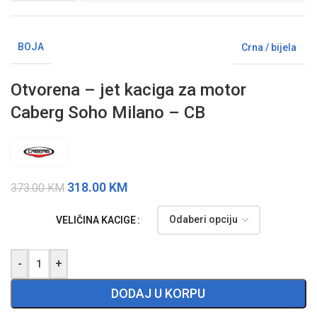
BOJA
Crna / bijela
Otvorena – jet kaciga za motor
Caberg Soho Milano – CB
318.00
KM
373.00
KM
VELIČINA KACIGE
-
+
DODAJ U KORPU