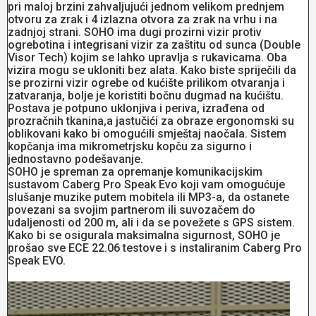
pri maloj brzini zahvaljujući jednom velikom prednjem
otvoru za zrak i 4 izlazna otvora za zrak na vrhu i na
zadnjoj strani. SOHO ima dugi prozirni vizir protiv
ogrebotina i integrisani vizir za zaštitu od sunca (Double
Visor Tech) kojim se lahko upravlja s rukavicama. Oba
vizira mogu se ukloniti bez alata. Kako biste spriječili da
se prozirni vizir ogrebe od kućište prilikom otvaranja i
zatvaranja, bolje je koristiti bočnu dugmad na kućištu.
Postava je potpuno uklonjiva i periva, izrađena od
prozračnih tkanina,a jastučići za obraze ergonomski su
oblikovani kako bi omogućili smještaj naočala. Sistem
kopčanja ima mikrometrjsku kopču za sigurno i
jednostavno podešavanje.
SOHO je spreman za opremanje komunikacijskim
sustavom Caberg Pro Speak Evo koji vam omogućuje
slušanje muzike putem mobitela ili MP3-a, da ostanete
povezani sa svojim partnerom ili suvozačem do
udaljenosti od 200 m, ali i da se povežete s GPS sistem.
Kako bi se osigurala maksimalna sigurnost, SOHO je
prošao sve ECE 22.06 testove i s instaliranim Caberg Pro
Speak EVO.