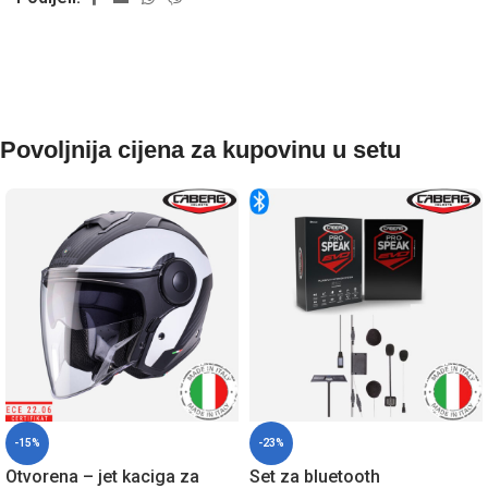
Povoljnija cijena za kupovinu u setu
-15%
-23%
Otvorena – jet kaciga za
Set za bluetooth