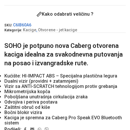
Kako odabrati veličinu ?
C6IB60A6
SKU:
Kacige
,
Otvorene - jet kacige
Kategorije:
SOHO je potpuno nova Caberg otvorena
kaciga idealna za svakodnevna putovanja
na posao i izvangradske rute.
Kućište: HI-IMPACT ABS – Specijalna plastična legura
Dualni vizir (providni + zatamnjeni)
Vizir sa ANTI-SCRATCH tehnologijom protiv grebanja
Mikrometrijska kopča
Poboljšana unutrašnja cirkulacija zraka
Odvojiva i periva postava
Zaštitni obruč od kiše
Bočni blokir vizira
Kaciga je spremna za Caberg Pro Speak EVO Bluetooth
sistem
Podijeli: