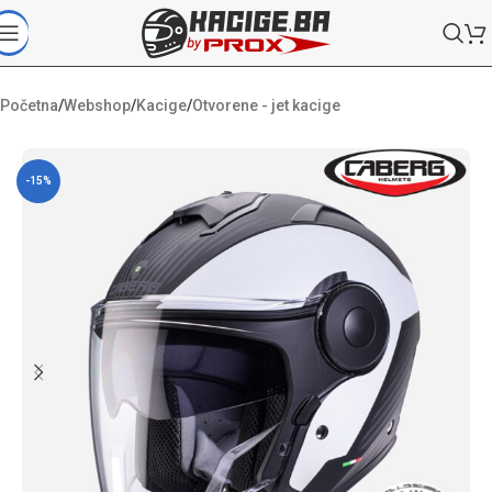
Početna
/
Webshop
/
Kacige
/
Otvorene - jet kacige
-15%