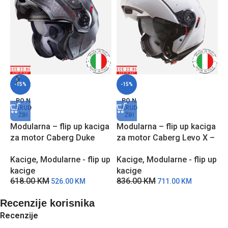
-15%
-15%
M
PO N
PO N
ARUD
ARUD
z
ŽBI
ŽBI
C
Modularna – flip up kaciga
Modularna – flip up kaciga
K
za motor Caberg Duke
za motor Caberg Levo X –
k
EVO RUSTY – Hrđa
Bijela
1
Kacige
,
Modularne - flip up
Kacige
,
Modularne - flip up
kacige
kacige
618.00
KM
836.00
KM
526.00
KM
711.00
KM
Recenzije korisnika
Recenzije