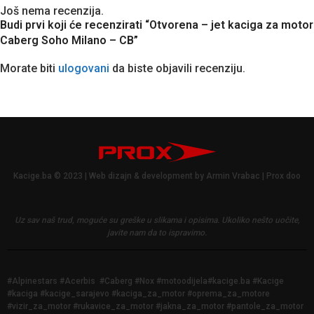
Još nema recenzija.
Budi prvi koji će recenzirati “Otvorena – jet kaciga za motor
Caberg Soho Milano – CB”
Morate biti
ulogovani
da biste objavili recenziju.
Kacige.ba © 2023 | Web dizajn & development by Armin Vrabac | Prox doo
Uz sav naš trud, moguće su greške u slikama i opisima.
Ukoliko nešto uočite,
javite nam da to ispravimo.
#Alpinestars #Acerbis #Caberg #Nox #motoodijela#kacige.ba #Kacige
#kaciga #kacige_sarajevo #kaciga_za_motor #oprema_za_motore
#vizir_za_motor #rukavice_za_motor #jakna_za_motor #pantole_za_motor