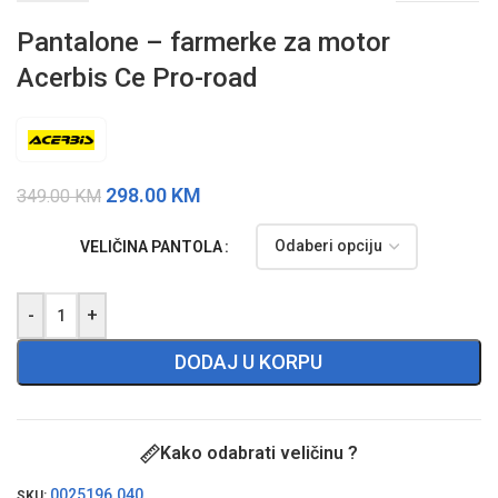
Pantalone – farmerke za motor
Acerbis Ce Pro-road
298.00
KM
349.00
KM
VELIČINA PANTOLA
-
+
DODAJ U KORPU
Kako odabrati veličinu ?
0025196.040
SKU: