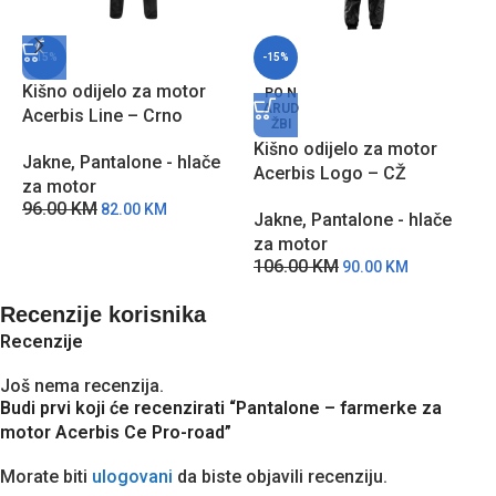
-15%
-15%
Kišno odijelo za motor
PO N
ARUD
Acerbis Line – Crno
ŽBI
Kišno odijelo za motor
K
Jakne
,
Pantalone - hlače
Acerbis Logo – CŽ
B
za motor
96.00
KM
82.00
KM
Jakne
,
Pantalone - hlače
J
za motor
z
106.00
KM
2
90.00
KM
Recenzije korisnika
Recenzije
Još nema recenzija.
Budi prvi koji će recenzirati “Pantalone – farmerke za
motor Acerbis Ce Pro-road”
Morate biti
ulogovani
da biste objavili recenziju.