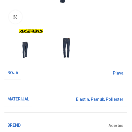
Klikni da uvećaš sliku
BOJA
Plava
MATERIJAL
Elastin
,
Pamuk
,
Poliester
BREND
Acerbis