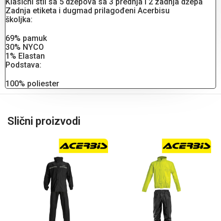
Klasični stil sa 5 džepova sa 3 prednja i 2 zadnja džepa
Zadnja etiketa i dugmad prilagođeni Acerbisu
školjka:
69% pamuk
30% NYCO
1% Elastan
Podstava:
100% poliester
Slični proizvodi