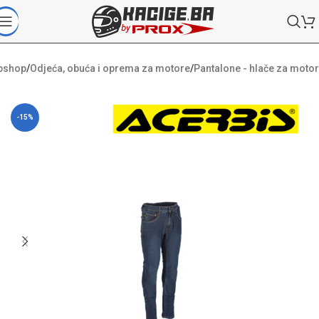
bshop
/
Odjeća, obuća i oprema za motore
/
Pantalone - hlače za motor
-15%