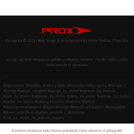
Kacige.ba © 2023 | Web dizajn & development by Armin Vrabac | Prox doo
Uz sav naš trud, moguće su greške u slikama i opisima.
Ukoliko nešto uočite,
javite nam da to ispravimo.
#Alpinestars #Acerbis #Caberg #Nox #motoodijela#kacige.ba #Kacige
#kaciga #kacige_sarajevo #kaciga_za_motor #oprema_za_motore
#vizir_za_motor #rukavice_za_motor #jakna_za_motor #pantole_za_motor
#čizme_za_motor #Caberg #Acerbis #Bogotto #Kymco
#MotoOpremaSarajevo #SigurnaVožnja #MotoShopSarajevo #MotoLjubav
#MotorcycleLife #ovlašteni_uvoznik_i_distributer
#sve_za_motor_na_jednom_mjestu
Koristimo kolačiće kako bismo poboljšali Vaše iskustvo ili prilagodili