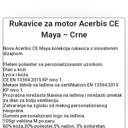
Rukavice za motor Acerbis CE
Maya – Crne
Nova Acerbis CE Maya kolekcija rukavica s inovativnim
dizajnom.
Pleteni poliester sa personalizovanim uzorkom.
Dlan u koži.
Lycra i koža.
CE EN 13594:2015 KP nivo 1.
Mekani štitnik na leđima sa sertifikatom EN 13594:2015
KP nivo 1.
Prozračna mrežasta tkanina na leđima i mrežasti umetak
za dlan za bolju ventilaciju.
Zatvaranje na zglobu od mekog personaliziranog
neoprena.
Gumeni personalizirani logo na leđima.
105gr veličina M po paru.
60% koža,30% poliester,5% najlon, 5% poliuretan.