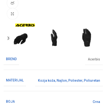
360° pregled proizvoda
Klikni da uvećaš sliku
BREND
Acerbis
MATERIJAL
Kozja koža
,
Najlon
,
Poliester
,
Poliuretan
BOJA
Crna