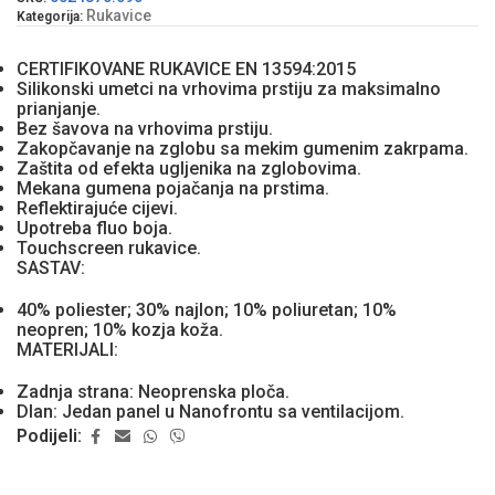
Rukavice
Kategorija:
CERTIFIKOVANE RUKAVICE EN 13594:2015
Silikonski umetci na vrhovima prstiju za maksimalno
prianjanje.
Bez šavova na vrhovima prstiju.
Zakopčavanje na zglobu sa mekim gumenim zakrpama.
Zaštita od efekta ugljenika na zglobovima.
Mekana gumena pojačanja na prstima.
Reflektirajuće cijevi.
Upotreba fluo boja.
Touchscreen rukavice.
SASTAV:
40% poliester; 30% najlon; 10% poliuretan; 10%
neopren; 10% kozja koža.
MATERIJALI:
Zadnja strana: Neoprenska ploča.
Dlan: Jedan panel u Nanofrontu sa ventilacijom.
Podijeli: