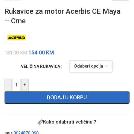
Rukavice za motor Acerbis CE Maya
– Crne
154.00
KM
181.00
KM
VELIČINA RUKAVICA
-
+
DODAJ U KORPU
Kako odabrati veličinu ?
0024870.090
SKU: