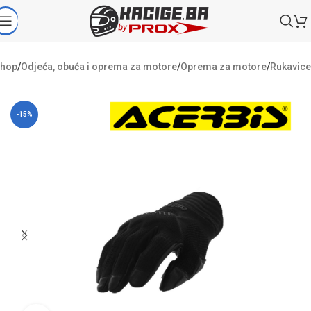
hop
/
Odjeća, obuća i oprema za motore
/
Oprema za motore
/
Rukavice
-15%