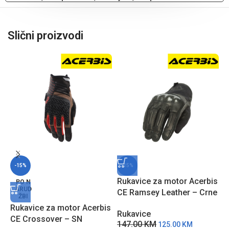
Slični proizvodi
-15%
-15%
Rukavice za motor Acerbis
R
PO N
ARUD
CE Ramsey Leather – Crne
C
ŽBI
Rukavice za motor Acerbis
Rukavice
R
CE Crossover – SN
147.00
KM
1
125.00
KM