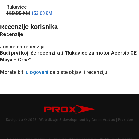
Rukavice
180.00
KM
153.00
KM
Recenzije korisnika
Recenzije
Još nema recenzija.
Budi prvi koji će recenzirati “Rukavice za motor Acerbis CE
Maya – Crne”
Morate biti
ulogovani
da biste objavili recenziju.
Kacige.ba © 2023 | Web dizajn & development by Armin Vrabac | Prox doo