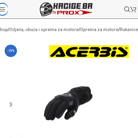
hop
/
Odjeća, obuća i oprema za motore
/
Oprema za motore
/
Rukavice
-15%