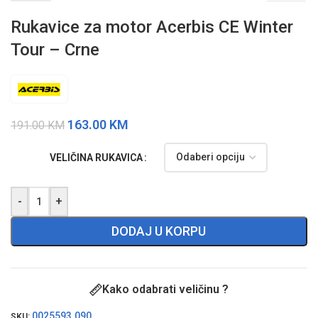
Rukavice za motor Acerbis CE Winter
Tour – Crne
163.00
KM
191.00
KM
VELIČINA RUKAVICA
-
+
DODAJ U KORPU
Kako odabrati veličinu ?
0025593.090
SKU: