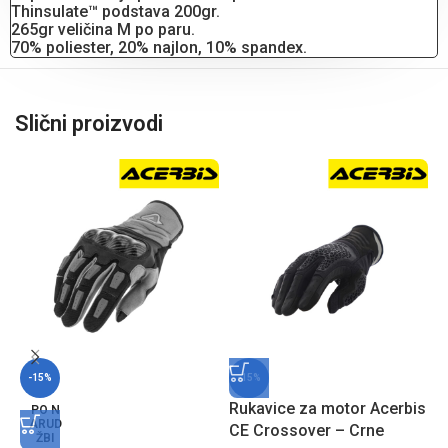
Thinsulate™ podstava 200gr.
265gr veličina M po paru.
70% poliester, 20% najlon, 10% spandex.
Slični proizvodi
-15%
-15%
Rukavice za motor Acerbis
PO N
ARUD
CE Crossover – Crne
ŽBI