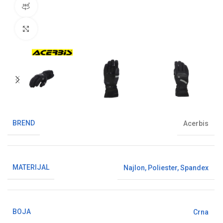
360° pregled proizvoda
Klikni da uvećaš sliku
BREND
Acerbis
MATERIJAL
Najlon
,
Poliester
,
Spandex
BOJA
Crna