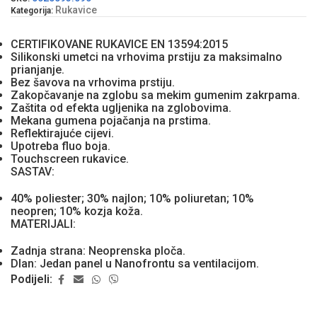
Rukavice
Kategorija:
CERTIFIKOVANE RUKAVICE EN 13594:2015
Silikonski umetci na vrhovima prstiju za maksimalno
prianjanje.
Bez šavova na vrhovima prstiju.
Zakopčavanje na zglobu sa mekim gumenim zakrpama.
Zaštita od efekta ugljenika na zglobovima.
Mekana gumena pojačanja na prstima.
Reflektirajuće cijevi.
Upotreba fluo boja.
Touchscreen rukavice.
SASTAV:
40% poliester; 30% najlon; 10% poliuretan; 10%
neopren; 10% kozja koža.
MATERIJALI:
Zadnja strana: Neoprenska ploča.
Dlan: Jedan panel u Nanofrontu sa ventilacijom.
Podijeli: