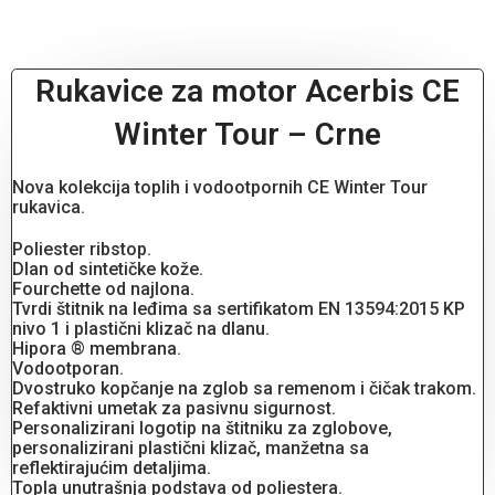
Rukavice za motor Acerbis CE
Winter Tour – Crne
Nova kolekcija toplih i vodootpornih CE Winter Tour
rukavica.
Poliester ribstop.
Dlan od sintetičke kože.
Fourchette od najlona.
Tvrdi štitnik na leđima sa sertifikatom EN 13594:2015 KP
nivo 1 i plastični klizač na dlanu.
Hipora ® membrana.
Vodootporan.
Dvostruko kopčanje na zglob sa remenom i čičak trakom.
Refaktivni umetak za pasivnu sigurnost.
Personalizirani logotip na štitniku za zglobove,
personalizirani plastični klizač, manžetna sa
reflektirajućim detaljima.
Topla unutrašnja podstava od poliestera.