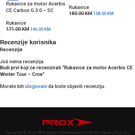
Rukavice za motor Acerbis
R
Rukavice
CE Carbon G 3.0 – SC
C
185.00
KM
158.00
KM
Rukavice
R
171.00
KM
1
146.00
KM
Recenzije korisnika
Recenzije
Još nema recenzija.
Budi prvi koji će recenzirati “Rukavice za motor Acerbis CE
Winter Tour – Crne”
Morate biti
ulogovani
da biste objavili recenziju.
Kacige.ba © 2023 | Web dizajn & development by Armin Vrabac | Prox doo