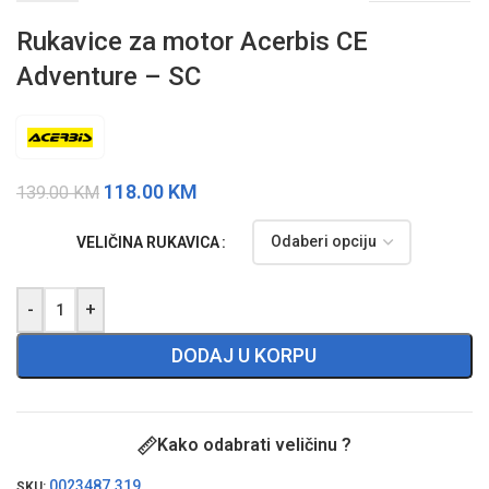
Rukavice za motor Acerbis CE
Adventure – SC
118.00
KM
139.00
KM
VELIČINA RUKAVICA
-
+
DODAJ U KORPU
Kako odabrati veličinu ?
0023487.319
SKU: