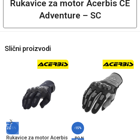
Rukavice za motor Acerbis CE
Adventure – SC
Slični proizvodi
-15%
-15%
Rukavice za motor Acerbis
R
PO N