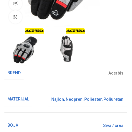
360° pregled proizvoda
Klikni da uvećaš sliku
BREND
Acerbis
MATERIJAL
Najlon
,
Neopren
,
Poliester
,
Poliuretan
BOJA
Siva / crna