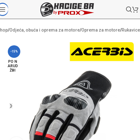
hop
/
Odjeća, obuća i oprema za motore
/
Oprema za motore
/
Rukavice
-15%
PO N
ARUD
ŽBI