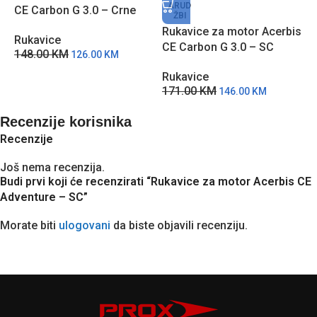
ARUD
CE Carbon G 3.0 – Crne
C
ŽBI
Rukavice za motor Acerbis
Rukavice
R
CE Carbon G 3.0 – SC
148.00
KM
1
126.00
KM
Rukavice
171.00
KM
146.00
KM
Recenzije korisnika
Recenzije
Još nema recenzija.
Budi prvi koji će recenzirati “Rukavice za motor Acerbis CE
Adventure – SC”
Morate biti
ulogovani
da biste objavili recenziju.