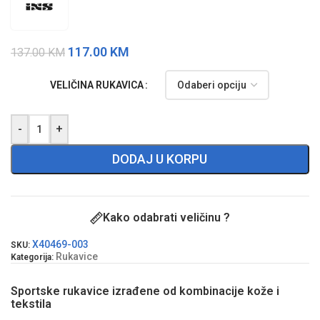
117.00
KM
137.00
KM
VELIČINA RUKAVICA
-
+
DODAJ U KORPU
Kako odabrati veličinu ?
X40469-003
SKU:
Rukavice
Kategorija:
Sportske rukavice izrađene od kombinacije kože i
tekstila