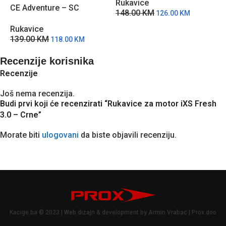
Rukavice
R
CE Adventure – SC
148.00
KM
1
126.00
KM
Rukavice
139.00
KM
118.00
KM
Recenzije korisnika
Recenzije
Još nema recenzija.
Budi prvi koji će recenzirati “Rukavice za motor iXS Fresh
3.0 – Crne”
Morate biti
ulogovani
da biste objavili recenziju.
Kacige.ba © 2023 | Web dizajn & development by Armin Vrabac | Prox doo