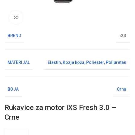
Klikni da uvećaš sliku
BREND
iXS
MATERIJAL
Elastin
,
Kozja koža
,
Poliester
,
Poliuretan
BOJA
Crna
Rukavice za motor iXS Fresh 3.0 –
Crne