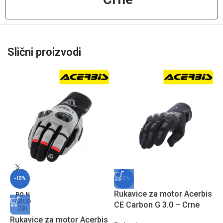
Slični proizvodi
-15%
-15%
Rukavice za motor Acerbis
R
PO N
ARUD
CE Carbon G 3.0 – Crne
C
ŽBI
Rukavice za motor Acerbis