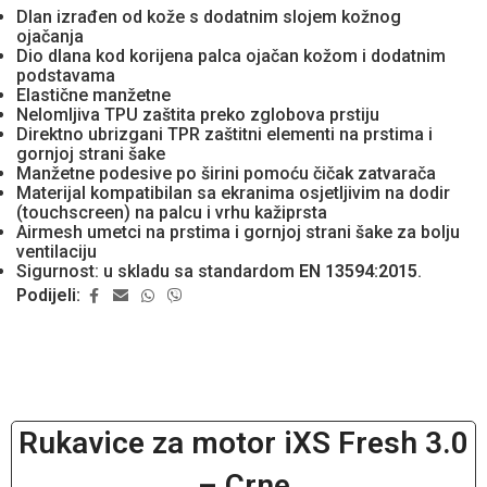
Dlan izrađen od kože s dodatnim slojem kožnog
ojačanja
Dio dlana kod korijena palca ojačan kožom i dodatnim
podstavama
Elastične manžetne
Nelomljiva TPU zaštita preko zglobova prstiju
Direktno ubrizgani TPR zaštitni elementi na prstima i
gornjoj strani šake
Manžetne podesive po širini pomoću čičak zatvarača
Materijal kompatibilan sa ekranima osjetljivim na dodir
(touchscreen) na palcu i vrhu kažiprsta
Airmesh umetci na prstima i gornjoj strani šake za bolju
ventilaciju
Sigurnost: u skladu sa standardom
EN 13594:2015
.
Podijeli:
Rukavice za motor iXS Fresh 3.0
– Crne