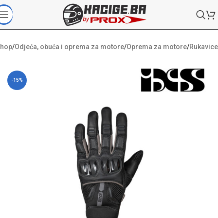
hop
/
Odjeća, obuća i oprema za motore
/
Oprema za motore
/
Rukavice
-15%