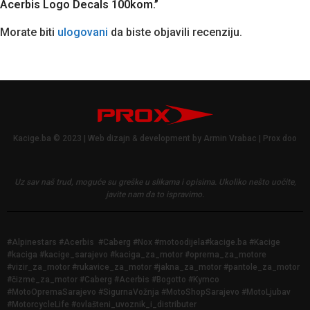
Acerbis Logo Decals 100kom.”
Morate biti
ulogovani
da biste objavili recenziju.
Kacige.ba © 2023 | Web dizajn & development by Armin Vrabac | Prox doo
Uz sav naš trud, moguće su greške u slikama i opisima.
Ukoliko nešto uočite,
javite nam da to ispravimo.
#Alpinestars #Acerbis #Caberg #Nox #motoodijela#kacige.ba #Kacige
#kaciga #kacige_sarajevo #kaciga_za_motor #oprema_za_motore
#vizir_za_motor #rukavice_za_motor #jakna_za_motor #pantole_za_motor
#čizme_za_motor #Caberg #Acerbis #Bogotto #Kymco
#MotoOpremaSarajevo #SigurnaVožnja #MotoShopSarajevo #MotoLjubav
#MotorcycleLife #ovlašteni_uvoznik_i_distributer