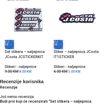
-11%
-17%
Set stikera – naljepnica
Stiker – naljepnica JCosta
JCosta JCSTICKERKIT
IT1STICKER
Stikeri - naljepnice
Stikeri - naljepnice
9.00
KM
6.00
KM
8.00
KM
5.00
KM
Recenzije korisnika
Recenzije
Još nema recenzija.
Budi prvi koji će recenzirati “Set stikera – naljepnica