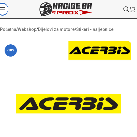
Početna
/
Webshop
/
Dijelovi za motore
/
Stikeri - naljepnice
-18%