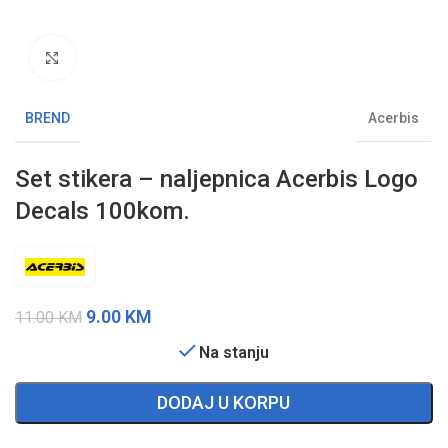
Klikni da uvećaš sliku
BREND
Acerbis
Set stikera – naljepnica Acerbis Logo
Decals 100kom.
9.00
KM
11.00
KM
Na stanju
DODAJ U KORPU