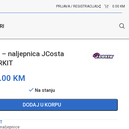
PRIJAVA / REGISTRACIJA
0.00
KM
RI
a – naljepnica JCosta
RKIT
.00
KM
Na stanju
DODAJ U KORPU
T
- naljepnice