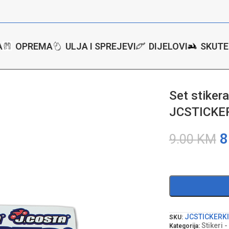
A
OPREMA
ULJA I SPREJEVI
DIJELOVI
SKUTE
a – naljepnica JCosta JCSTICKERKIT
Set stiker
JCSTICKE
8
9.00
KM
JCSTICKERKI
SKU:
Stikeri 
Kategorija: