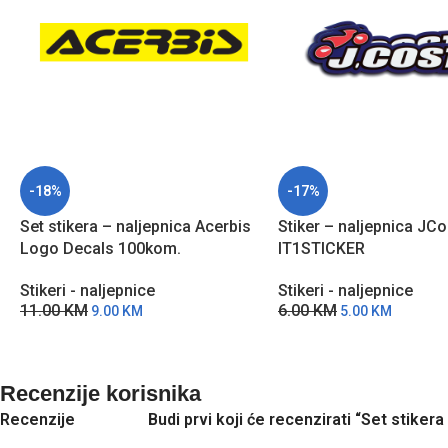
-18%
-17%
Set stikera – naljepnica Acerbis
Stiker – naljepnica JCo
Logo Decals 100kom.
IT1STICKER
Stikeri - naljepnice
Stikeri - naljepnice
11.00
KM
6.00
KM
9.00
KM
5.00
KM
Recenzije korisnika
Recenzije
Budi prvi koji će recenzirati “Set stike