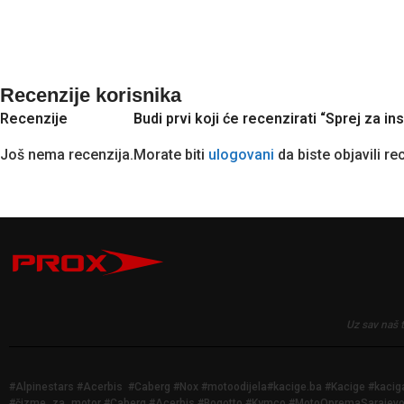
Recenzije korisnika
Recenzije
Budi prvi koji će recenzirati “Sprej za
Još nema recenzija.
Morate biti
ulogovani
da biste objavili re
Uz sav naš 
#Alpinestars #Acerbis #Caberg #Nox #motoodijela#kacige.ba #Kacige #kac
#čizme_za_motor #Caberg #Acerbis #Bogotto #Kymco #MotoOpremaSarajevo #