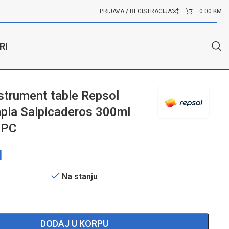
PRIJAVA / REGISTRACIJA
0.00
KM
RI
nstrument table Repsol
pia Salpicaderos 300ml
ZPC
M
Na stanju
DODAJ U KORPU