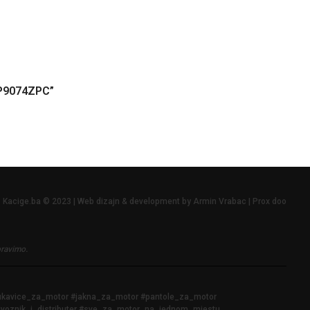
RPP9074ZPC”
Kacige.ba © 2023 | Web dizajn & development by Armin Vrabac | Prox doo
pravimo.
rukavice_za_motor #jakna_za_motor #pantole_za_motor
voznik_i_distributer #sve_za_motor_na_jednom_mjestu