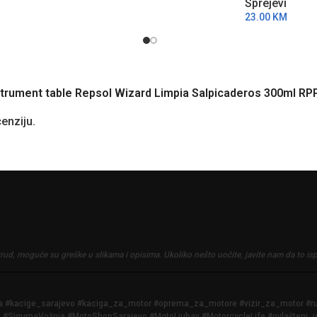
Sprejevi
23.00
KM
 instrument table Repsol Wizard Limpia Salpicaderos 300ml 
cenziju.
trud, moguće su greške u slikama i opisima.
Ukoliko nešto uočite, javite nam da to is
iga #kacige_sarajevo #kaciga_za_motor #oprema_za_motore #vizir_za_motor #
SigurnaVožnja #MotoShopSarajevo #MotoLjubav #MotorcycleLife #ovlašteni_u