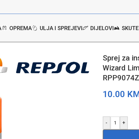
A
OPREMA
ULJA I SPREJEVI
DIJELOVI
SKUTE
t table Repsol Wizard Limpia Salpicaderos 300ml RPP9074ZPC
Sprej za i
Wizard Lim
RPP9074
10.00
K
-
+