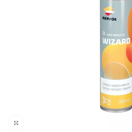
Klikni da uvećaš sliku