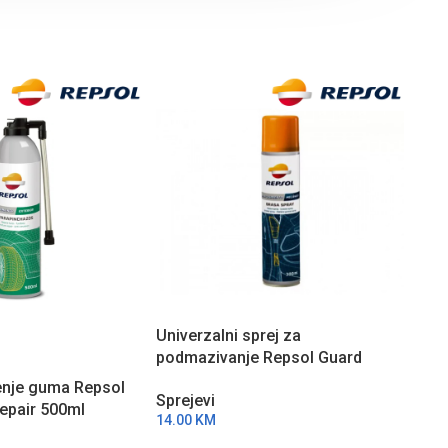
Univerzalni sprej za
Više
podmazivanje Repsol Guard
Reps
Grasa Spray 300ml RPP9139ZPC
300
jenje guma Repsol
Sprejevi
Spre
epair 500ml
14.00
KM
11.0