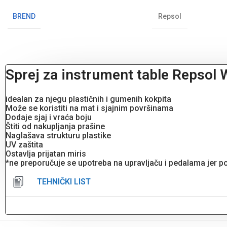
BREND
Repsol
Sprej za instrument table Repso
idealan za njegu plastičnih i gumenih kokpita
Može se koristiti na mat i sjajnim površinama
Dodaje sjaj i vraća boju
Štiti od nakupljanja prašine
Naglašava strukturu plastike
UV zaštita
Ostavlja prijatan miris
*ne preporučuje se upotreba na upravljaču i pedalama jer po
TEHNIČKI LIST