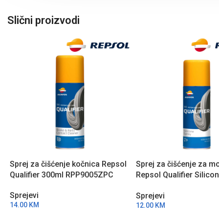
Slični proizvodi
Sprej za čišćenje kočnica Repsol
Sprej za čišćenje za m
Qualifier 300ml RPP9005ZPC
Repsol Qualifier Silico
400ml RPP9008ZPB
Sprejevi
Sprejevi
14.00
KM
12.00
KM