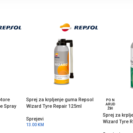
otore
Sprej za krpljenje guma Repsol
PO N
ARUD
ne Spray
Wizard Tyre Repair 125ml
ŽBI
RPP9070ZPD
Sprej za krpl
Sprejevi
Wizard Tyre R
13.00
KM
RPP9070ZPA