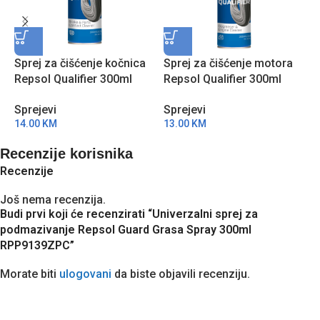
Sprej za čišćenje kočnica
Sprej za čišćenje motora
S
Repsol Qualifier 300ml
Repsol Qualifier 300ml
m
RPP9005ZPC
RPP9007ZPC
S
Sprejevi
Sprejevi
S
R
14.00
KM
13.00
KM
1
Recenzije korisnika
Recenzije
Još nema recenzija.
Budi prvi koji će recenzirati “Univerzalni sprej za
podmazivanje Repsol Guard Grasa Spray 300ml
RPP9139ZPC”
Morate biti
ulogovani
da biste objavili recenziju.