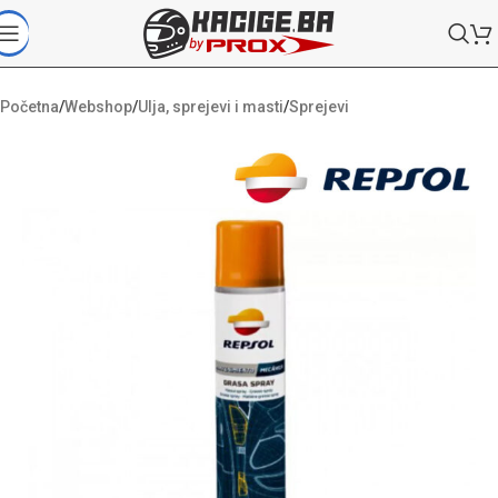
Početna
/
Webshop
/
Ulja, sprejevi i masti
/
Sprejevi