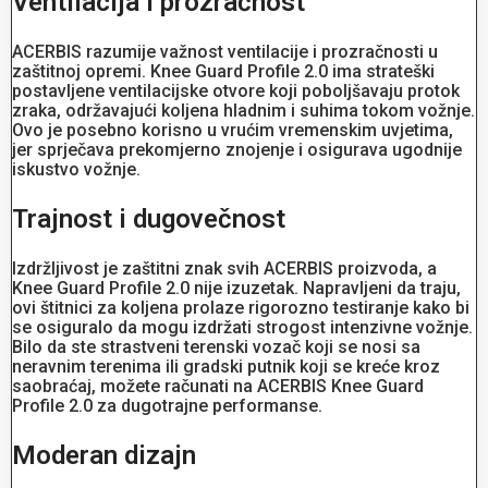
Ventilacija i prozračnost
ACERBIS razumije važnost ventilacije i prozračnosti u
zaštitnoj opremi. Knee Guard Profile 2.0 ima strateški
postavljene ventilacijske otvore koji poboljšavaju protok
zraka, održavajući koljena hladnim i suhima tokom vožnje.
Ovo je posebno korisno u vrućim vremenskim uvjetima,
jer sprječava prekomjerno znojenje i osigurava ugodnije
iskustvo vožnje.
Trajnost i dugovečnost
Izdržljivost je zaštitni znak svih ACERBIS proizvoda, a
Knee Guard Profile 2.0 nije izuzetak. Napravljeni da traju,
ovi štitnici za koljena prolaze rigorozno testiranje kako bi
se osiguralo da mogu izdržati strogost intenzivne vožnje.
Bilo da ste strastveni terenski vozač koji se nosi sa
neravnim terenima ili gradski putnik koji se kreće kroz
saobraćaj, možete računati na ACERBIS Knee Guard
Profile 2.0 za dugotrajne performanse.
Moderan dizajn