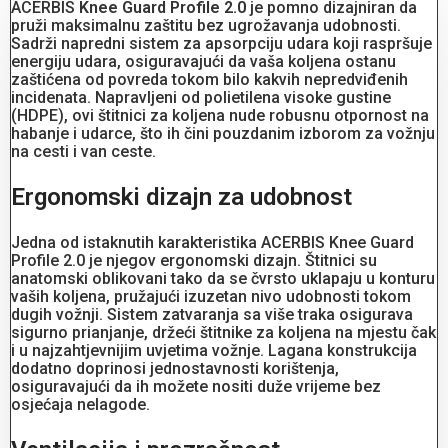
ACERBIS
Knee Guard Profile 2.0
je pomno dizajniran da
pruži maksimalnu zaštitu bez ugrožavanja udobnosti.
Sadrži napredni sistem za apsorpciju udara koji raspršuje
energiju udara, osiguravajući da vaša koljena ostanu
zaštićena od povreda tokom bilo kakvih nepredviđenih
incidenata. Napravljeni od polietilena visoke gustine
(HDPE), ovi štitnici za koljena nude robusnu otpornost na
habanje i udarce, što ih čini pouzdanim izborom za vožnju
na cesti i van ceste.
Ergonomski dizajn za udobnost
Jedna od istaknutih karakteristika ACERBIS Knee Guard
Profile 2.0 je njegov ergonomski dizajn. Štitnici su
anatomski oblikovani tako da se čvrsto uklapaju u konturu
vaših koljena, pružajući izuzetan nivo udobnosti tokom
dugih vožnji. Sistem zatvaranja sa više traka osigurava
sigurno prianjanje, držeći štitnike za koljena na mjestu čak
i u najzahtjevnijim uvjetima vožnje. Lagana konstrukcija
dodatno doprinosi jednostavnosti korištenja,
osiguravajući da ih možete nositi duže vrijeme bez
osjećaja nelagode.