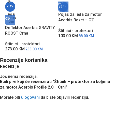
-15%
-15%
Pojas za leđa za motor
P
PO N
ARUD
Acerbis Baket – CŽ
A
ŽBI
Deflektor Acerbis GRAVITY
Štitnici - protektori
Š
ROOST Crna
103.00
KM
1
88.00
KM
Štitnici - protektori
273.00
KM
233.00
KM
Recenzije korisnika
Recenzije
Još nema recenzija.
Budi prvi koji će recenzirati “Štitnik – protektor za koljena
za motor Acerbis Profile 2.0 – Crni”
Morate biti
ulogovani
da biste objavili recenziju.