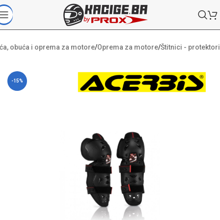
ća, obuća i oprema za motore
/
Oprema za motore
/
Štitnici - protektori
-15%