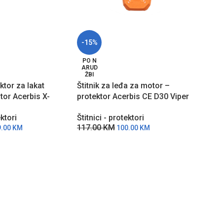
-15%
-15
Štit
PO N
ARUD
prot
ŽBI
LEV2
ektor za lakat
Štitnik za leđa za motor –
Štitn
tor Acerbis X-
protektor Acerbis CE D30 Viper
93.
Air FB LEV2 – Narandžasti
ektori
Štitnici - protektori
117.00
KM
9.00
KM
100.00
KM