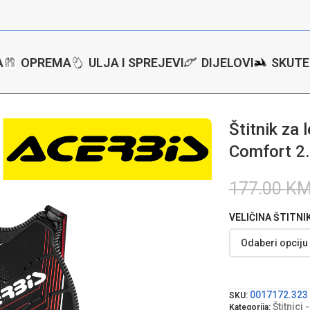
A
OPREMA
ULJA I SPREJEVI
DIJELOVI
SKUTE
tore
/
Štitnici - protektori
/
Štitnik za leđa za motor Acerbis Comfort 2.
Štitnik za
Comfort 2
177.00
K
VELIČINA ŠTITNI
0017172.323
SKU:
Štitnici 
Kategorija: