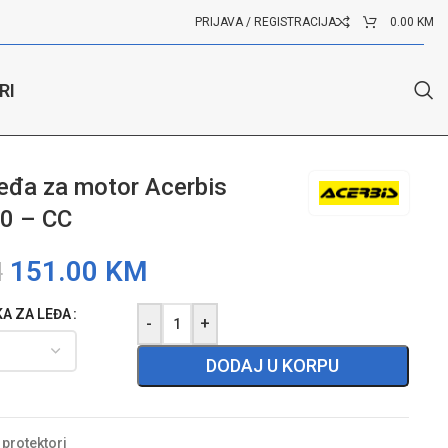
PRIJAVA / REGISTRACIJA
0.00
KM
RI
0 – CC
 leđa za motor Acerbis
.0 – CC
151.00
KM
M
KA ZA LEĐA
-
+
DODAJ U KORPU
- protektori