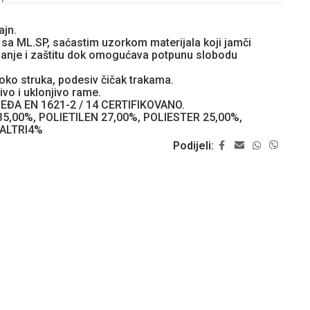
ajn.
a sa ML.SP, saćastim uzorkom materijala koji jamči
janje i zaštitu dok omogućava potpunu slobodu
 oko struka, podesiv čičak trakama.
vo i uklonjivo rame.
EĐA EN 1621-2 / 14 CERTIFIKOVANO.
5,00%, POLIETILEN 27,00%, POLIESTER 25,00%,
 ALTRI4%
Podijeli: