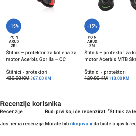
-15%
-15%
PO N
PO N
ARUD
ARUD
ŽBI
ŽBI
Štitnik – protektor za koljena za
Štitnik – protektor za k
motor Acerbis Gorilla – CC
motor Acerbis MTB Sk
Štitnici - protektori
Štitnici - protektori
430.00
KM
129.00
KM
367.00
KM
110.00
KM
Recenzije korisnika
Recenzije
Budi prvi koji će recenzirati “Štitnik z
Još nema recenzija.
Morate biti
ulogovani
da biste objavili re