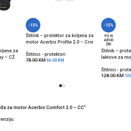
-15%
-15%
Štitnik – protektor za koljena za
PO N
ARUD
motor Acerbis Profile 2.0 – Crni
ŽBI
oljena za
Štitnik – prot
Štitnici - protektori
ay – CŽ
laktove za mo
78.00
KM
66.00
KM
ELBOW – CC
Štitnici - prot
128.00
KM
10
a leđa za motor Acerbis Comfort 2.0 – CC”
cenziju.