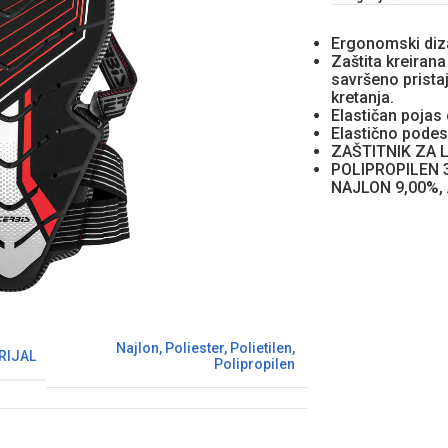
Ergonomski diz
Zaštita kreiran
savršeno prista
kretanja.
Elastičan pojas
Elastično podesi
ZAŠTITNIK ZA L
POLIPROPILEN 3
NAJLON 9,00%,
Najlon
,
Poliester
,
Polietilen
,
RIJAL
Polipropilen