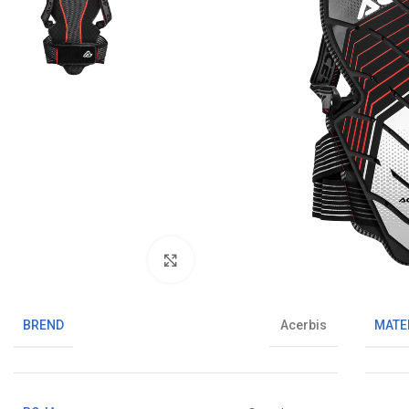
Klikni da uvećaš sliku
BREND
MATE
Acerbis