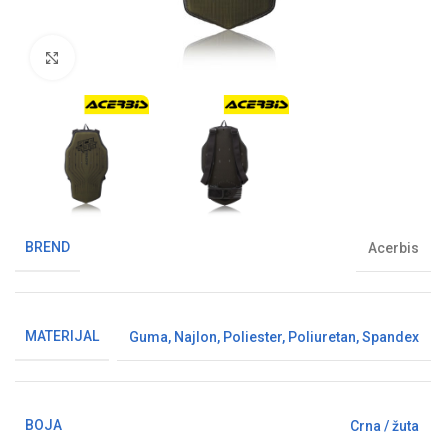
Klikni da uvećaš sliku
BREND
Acerbis
MATERIJAL
Guma
,
Najlon
,
Poliester
,
Poliuretan
,
Spandex
BOJA
Crna / žuta