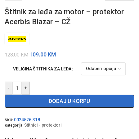
Štitnik za leđa za motor – protektor
Acerbis Blazar – CŽ
109.00
KM
128.00
KM
VELIČINA ŠTITNIKA ZA LEĐA
-
+
DODAJ U KORPU
0024526.318
SKU:
Štitnici - protektori
Kategorija: