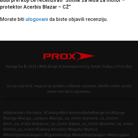
Budi prvi koji će recenzirati “Štitnik za leđa za motor –
protektor Acerbis Blazar – CŽ”
Morate biti
ulogovani
da biste objavili recenziju.
Kacige.ba © 2023 | Web dizajn & development by Armin Vrabac | Prox doo
Uz sav naš trud, moguće su greške u slikama i opisima.
Ukoliko nešto uočite,
javite nam da to ispravimo.
#Alpinestars #Acerbis #Caberg #Nox #motoodijela#kacige.ba #Kacige
#kaciga #kacige_sarajevo #kaciga_za_motor #oprema_za_motore
#vizir_za_motor #rukavice_za_motor #jakna_za_motor #pantole_za_motor
#čizme_za_motor #Caberg #Acerbis #Bogotto #Kymco
#MotoOpremaSarajevo #SigurnaVožnja #MotoShopSarajevo #MotoLjubav