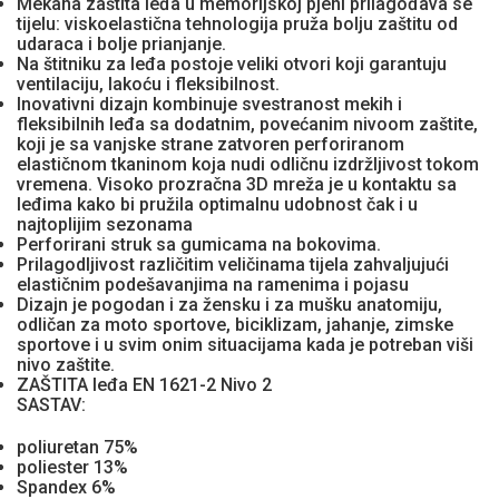
Mekana zaštita leđa u memorijskoj pjeni prilagođava se
tijelu: viskoelastična tehnologija pruža bolju zaštitu od
udaraca i bolje prianjanje.
Na štitniku za leđa postoje veliki otvori koji garantuju
ventilaciju, lakoću i fleksibilnost.
Inovativni dizajn kombinuje svestranost mekih i
fleksibilnih leđa sa dodatnim, povećanim nivoom zaštite,
koji je sa vanjske strane zatvoren perforiranom
elastičnom tkaninom koja nudi odličnu izdržljivost tokom
vremena. Visoko prozračna 3D mreža je u kontaktu sa
leđima kako bi pružila optimalnu udobnost čak i u
najtoplijim sezonama
Perforirani struk sa gumicama na bokovima.
Prilagodljivost različitim veličinama tijela zahvaljujući
elastičnim podešavanjima na ramenima i pojasu
Dizajn je pogodan i za žensku i za mušku anatomiju,
odličan za moto sportove, biciklizam, jahanje, zimske
sportove i u svim onim situacijama kada je potreban viši
nivo zaštite.
ZAŠTITA leđa EN 1621-2 Nivo 2
SASTAV:
poliuretan 75%
poliester 13%
Spandex 6%