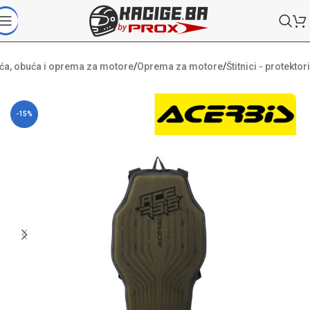
ća, obuća i oprema za motore
/
Oprema za motore
/
Štitnici - protektori
-15%