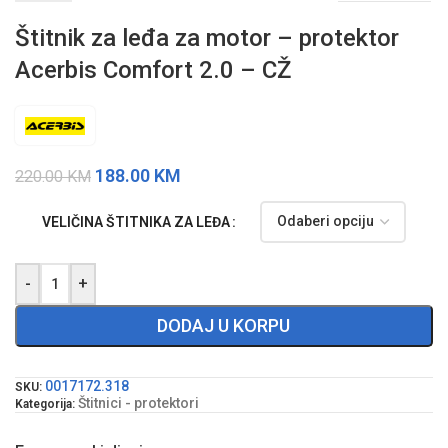
Štitnik za leđa za motor – protektor
Acerbis Comfort 2.0 – CŽ
188.00
KM
220.00
KM
VELIČINA ŠTITNIKA ZA LEĐA
-
+
DODAJ U KORPU
0017172.318
SKU:
Štitnici - protektori
Kategorija: