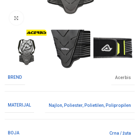
Klikni da uvećaš sliku
BREND
Acerbis
MATERIJAL
Najlon
,
Poliester
,
Polietilen
,
Polipropilen
BOJA
Crna / žuta