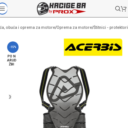
ća, obuća i oprema za motore
/
Oprema za motore
/
Štitnici - protektori
-15%
PO N
ARUD
ŽBI