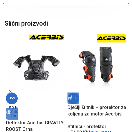
Slični proizvodi
-15%
-15%
Dječiji štitnik – protektor za
Š
PO N
ARUD
koljena za motor Acerbis
m
ŽBI
Impact Evo Junior – CC
A
Deflektor Acerbis GRAVITY
Štitnici - protektori
Š
ROOST Crna