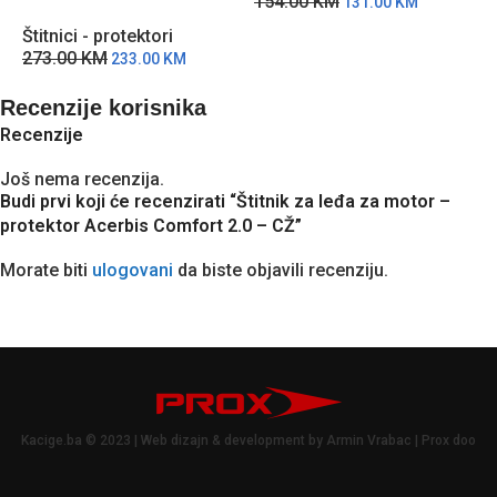
154.00
KM
4
131.00
KM
Štitnici - protektori
273.00
KM
233.00
KM
Recenzije korisnika
Recenzije
Još nema recenzija.
Budi prvi koji će recenzirati “Štitnik za leđa za motor –
protektor Acerbis Comfort 2.0 – CŽ”
Morate biti
ulogovani
da biste objavili recenziju.
Kacige.ba © 2023 | Web dizajn & development by Armin Vrabac | Prox doo