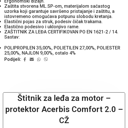
Ergonomski dizajn.
Zaštita stvorena ML.SP-om, materijalom saćastog
uzorka koji garantuje savršeno pristajanje i zaštitu, a
istovremeno omogućava potpunu slobodu kretanja.
Elastični pojas za struk, podesiv čičak trakama.
Elastično podesivo i uklonjivo rame.
ZAŠTITNIK ZA LEĐA CERTIFIKOVAN PO EN 1621-2 / 14.
Sastav:
POLIPROPILEN 35,00%, POLIETILEN 27,00%, POLIESTER
25,00%, NAJLON 9,00%, ostalo 4%
Podijeli:
Štitnik za leđa za motor –
protektor Acerbis Comfort 2.0 –
CŽ