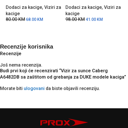
A7961DB sa zaštitom
A9592 sa zaštitom protiv
S
Dodaci za kacige
,
Viziri za
Dodaci za kacige
,
Viziri za
protiv zamagljivanja
zamagljivanja
C
kacige
kacige
z
80.00
KM
98.00
KM
68.00
KM
41.00
KM
D
D
k
1
Recenzije korisnika
Recenzije
Još nema recenzija.
Budi prvi koji će recenzirati “Vizir za sunce Caberg
A6482DB sa zaštitom od grebanja za DUKE modele kaciga”
Morate biti
ulogovani
da biste objavili recenziju.