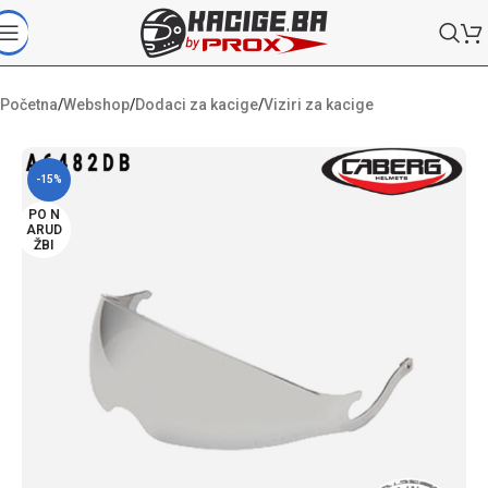
Početna
/
Webshop
/
Dodaci za kacige
/
Viziri za kacige
-15%
PO N
ARUD
ŽBI