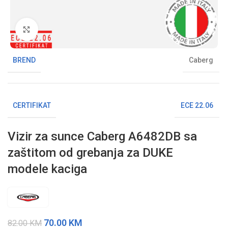
Klikni da uvećaš sliku
BREND
Caberg
CERTIFIKAT
ECE 22.06
Vizir za sunce Caberg A6482DB sa
zaštitom od grebanja za DUKE
modele kaciga
70.00
KM
82.00
KM