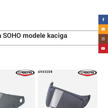
Face
Email
za SOHO modele kaciga
Insta
YouT