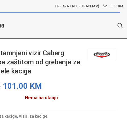
PRIJAVA / REGISTRACIJA
0.00
KM
RI
e kaciga
tamnjeni vizir Caberg
a zaštitom od grebanja za
le kaciga
101.00
KM
M
Nema na stanju
za kacige
,
Viziri za kacige