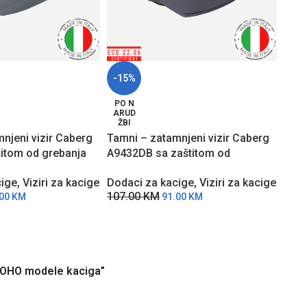
-15%
-15
PO N
PO 
ARUD
ARU
ŽBI
ŽBI
njeni vizir Caberg
Tamni – zatamnjeni vizir Caberg
Vizi
titom od grebanja
A9432DB sa zaštitom od
sa z
dele kaciga
grebanja za DRIFT EVO II modele
X mo
cige
,
Viziri za kacige
Dodaci za kacige
,
Viziri za kacige
Doda
kaciga
107.00
KM
82.
.00
KM
91.00
KM
 SOHO modele kaciga”