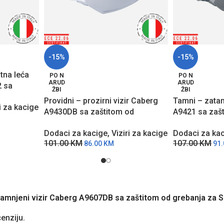
-15%
-15%
itna leća
PO N
PO N
ARUD
ARUD
 sa
ŽBI
ŽBI
jivanja
Providni – prozirni vizir Caberg
Tamni – zatam
i za kacige
A9430DB sa zaštitom od
A9421 sa zaš
grebanja za DRIFT EVO II modele
za DUKE X mo
Dodaci za kacige
,
Viziri za kacige
Dodaci za ka
kaciga
101.00
KM
107.00
KM
86.00
KM
91
 zatamnjeni vizir Caberg A9607DB sa zaštitom od grebanja za
cenziju.