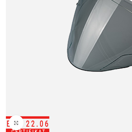
Klikni da uvećaš sliku