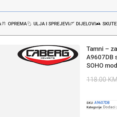
A
OPREMA
ULJA I SPREJEVI
DIJELOVI
SKUTE
jeni vizir Caberg A9607DB sa zaštitom od grebanja za SOHO model
Tamni – za
A9607DB s
SOHO mode
118.00
K
A9607DB
SKU:
Dodaci 
Kategorije: