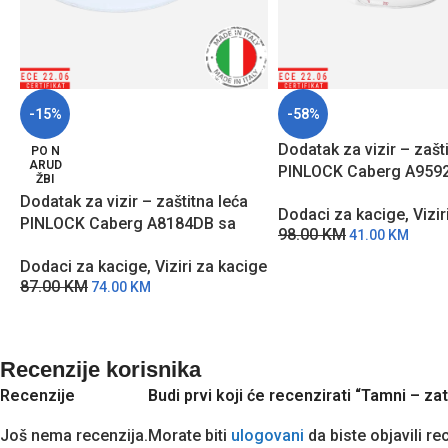
-15%
-58%
Dodatak za vizir – zašt
PO N
ARUD
PINLOCK Caberg A9592
ŽBI
zaštitom protiv zamagl
Dodatak za vizir – zaštitna leća
Dodaci za kacige
,
Vizir
PINLOCK Caberg A8184DB sa
98.00
KM
41.00
KM
zaštitom protiv zamagljivanja
Dodaci za kacige
,
Viziri za kacige
87.00
KM
74.00
KM
Recenzije korisnika
Recenzije
Budi prvi koji će recenzirati “Tamni –
Još nema recenzija.
Morate biti
ulogovani
da biste objavili re