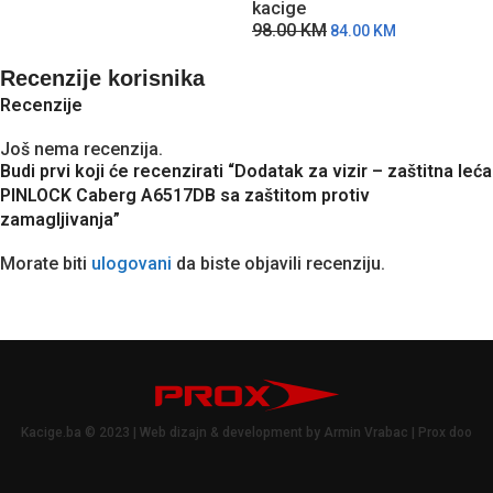
kacige
k
98.00
KM
1
84.00
KM
Recenzije korisnika
Recenzije
Još nema recenzija.
Budi prvi koji će recenzirati “Dodatak za vizir – zaštitna leća
PINLOCK Caberg A6517DB sa zaštitom protiv
zamagljivanja”
Morate biti
ulogovani
da biste objavili recenziju.
Kacige.ba © 2023 | Web dizajn & development by Armin Vrabac | Prox doo