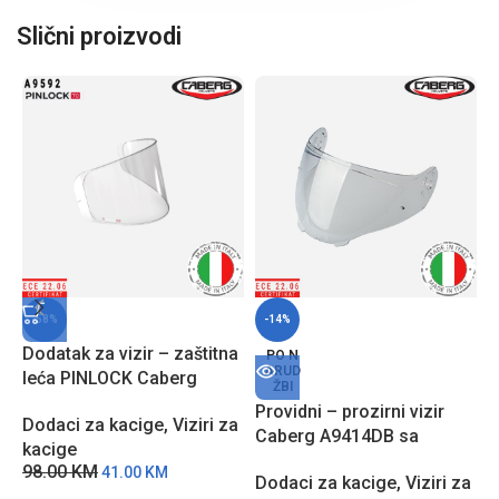
Slični proizvodi
-58%
-14%
Dodatak za vizir – zaštitna
PO N
ARUD
leća PINLOCK Caberg
ŽBI
A9592 sa zaštitom protiv
Providni – prozirni vizir
T
Dodaci za kacige
,
Viziri za
zamagljivanja
Caberg A9414DB sa
C
kacige
zaštitom od grebanja za
z
98.00
KM
41.00
KM
Dodaci za kacige
,
Viziri za
D
Levo X modele kaciga
H