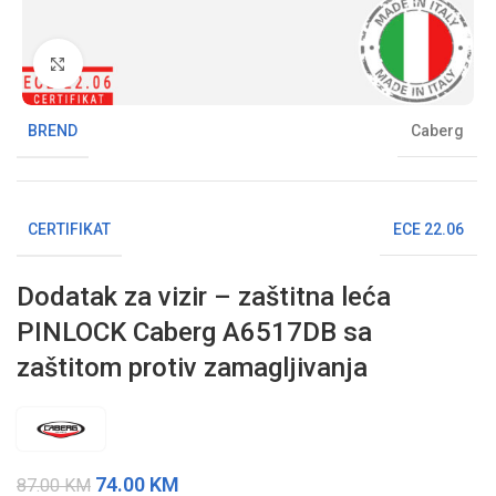
Klikni da uvećaš sliku
BREND
Caberg
CERTIFIKAT
ECE 22.06
Dodatak za vizir – zaštitna leća
PINLOCK Caberg A6517DB sa
zaštitom protiv zamagljivanja
74.00
KM
87.00
KM