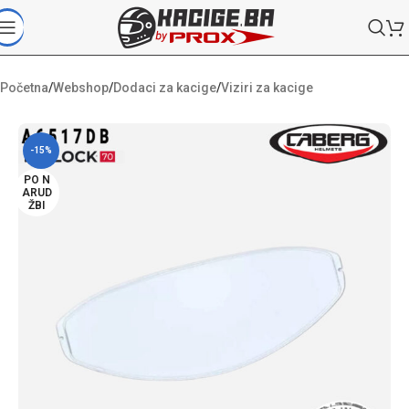
Početna
/
Webshop
/
Dodaci za kacige
/
Viziri za kacige
-15%
PO N
ARUD
ŽBI