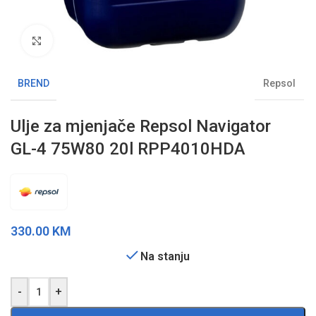
Klikni da uvećaš sliku
BREND
Repsol
Ulje za mjenjače Repsol Navigator
GL-4 75W80 20l RPP4010HDA
330.00
KM
Na stanju
-
+