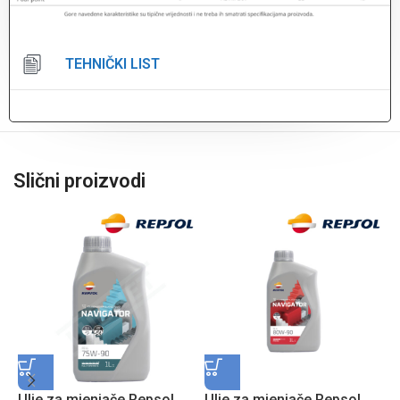
TEHNIČKI LIST
Slični proizvodi
Ulje za mjenjače Repsol
Ulje za mjenjače Repsol
U