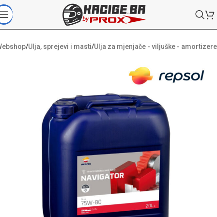
Webshop
/
Ulja, sprejevi i masti
/
Ulja za mjenjače - viljuške - amortizere