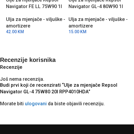
Navigator FE LL 75W90 1l
Navigator GL-4 80W90 1l
N
RPP4002JHA
RPP4010LHA
R
Ulja za mjenjače - viljuške -
Ulja za mjenjače - viljuške -
U
amortizere
amortizere
a
42.00
KM
15.00
KM
1
Recenzije korisnika
Recenzije
Još nema recenzija.
Budi prvi koji će recenzirati “Ulje za mjenjače Repsol
Navigator GL-4 75W80 20l RPP4010HDA”
Morate biti
ulogovani
da biste objavili recenziju.