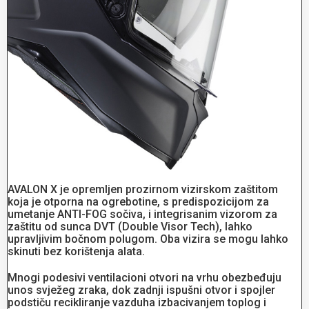
AVALON X je opremljen prozirnom vizirskom zaštitom
koja je otporna na ogrebotine, s predispozicijom za
umetanje ANTI-FOG sočiva, i integrisanim vizorom za
zaštitu od sunca DVT (Double Visor Tech), lahko
upravljivim bočnom polugom. Oba vizira se mogu lahko
skinuti bez korištenja alata.
Mnogi podesivi ventilacioni otvori na vrhu obezbeđuju
unos svježeg zraka, dok zadnji ispušni otvor i spojler
podstiču recikliranje vazduha izbacivanjem toplog i