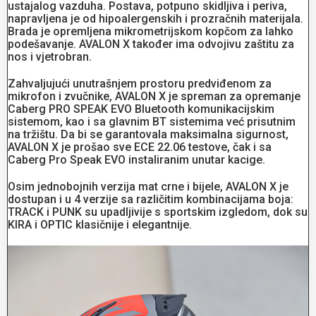
ustajalog vazduha. Postava, potpuno skidljiva i periva,
napravljena je od hipoalergenskih i prozračnih materijala.
Brada je opremljena mikrometrijskom kopčom za lahko
podešavanje. AVALON X također ima odvojivu zaštitu za
nos i vjetrobran.
Zahvaljujući unutrašnjem prostoru predviđenom za
mikrofon i zvučnike, AVALON X je spreman za opremanje
Caberg PRO SPEAK EVO Bluetooth komunikacijskim
sistemom, kao i sa glavnim BT sistemima već prisutnim
na tržištu. Da bi se garantovala maksimalna sigurnost,
AVALON X je prošao sve ECE 22.06 testove, čak i sa
Caberg Pro Speak EVO instaliranim unutar kacige.
Osim jednobojnih verzija mat crne i bijele, AVALON X je
dostupan i u 4 verzije sa različitim kombinacijama boja:
TRACK i PUNK su upadljivije s sportskim izgledom, dok su
KIRA i OPTIC klasičnije i elegantnije.