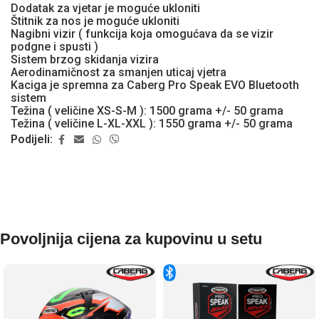
Dodatak za vjetar je moguće ukloniti
Štitnik za nos je moguće ukloniti
Nagibni vizir ( funkcija koja omogućava da se vizir
podgne i spusti )
Sistem brzog skidanja vizira
Aerodinamičnost za smanjen uticaj vjetra
Kaciga je spremna za Caberg Pro Speak EVO Bluetooth
sistem
Težina ( veličine XS-S-M ): 1500 grama +/- 50 grama
Težina ( veličine L-XL-XXL ): 1550 grama +/- 50 grama
Podijeli:
Povoljnija cijena za kupovinu u setu