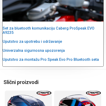
Set za bluetooth komunikaciju Caberg ProSpeak EVO
A9235
Uputstvo za upotrebu i održavanje
Univerzalna sigurnosna upozorenja
Uputstvo za montažu Pro Speak Evo Pro Bluetooth seta
Slični proizvodi