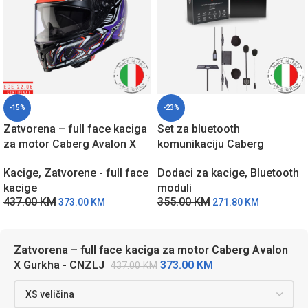
-15%
-23%
Zatvorena – full face kaciga
Set za bluetooth
za motor Caberg Avalon X
komunikaciju Caberg
Gurkha – CNZLJ
ProSpeak EVO A9235
Kacige
,
Zatvorene - full face
Dodaci za kacige
,
Bluetooth
kacige
moduli
437.00
KM
355.00
KM
373.00
KM
271.80
KM
Zatvorena – full face kaciga za motor Caberg Avalon
373.00
KM
X Gurkha - CNZLJ
437.00
KM