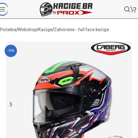
Početna
/
Webshop
/
Kacige
/
Zatvorene - full face kacige
-15%