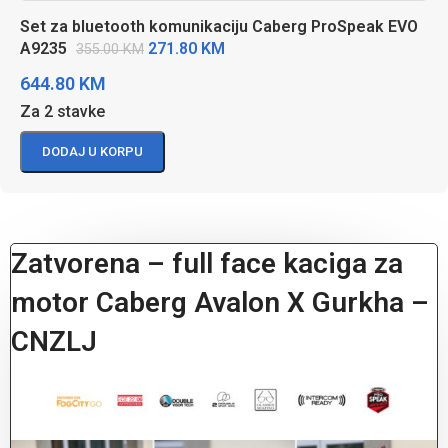
Set za bluetooth komunikaciju Caberg ProSpeak EVO
271.80
KM
A9235
355.00
KM
644.80
KM
Za 2 stavke
DODAJ U KORPU
Zatvorena – full face kaciga za
motor Caberg Avalon X Gurkha –
CNZLJ