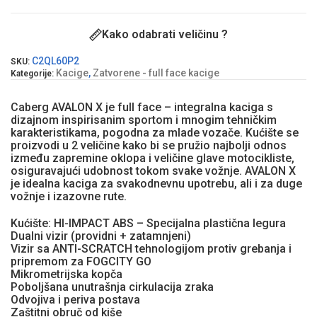
Kako odabrati veličinu ?
C2QL60P2
SKU:
Kacige
,
Zatvorene - full face kacige
Kategorije:
Caberg AVALON X je full face – integralna kaciga s
dizajnom inspirisanim sportom i mnogim tehničkim
karakteristikama, pogodna za mlade vozače. Kućište se
proizvodi u 2 veličine kako bi se pružio najbolji odnos
između zapremine oklopa i veličine glave motocikliste,
osiguravajući udobnost tokom svake vožnje. AVALON X
je idealna kaciga za svakodnevnu upotrebu, ali i za duge
vožnje i izazovne rute.
Kućište: HI-IMPACT ABS – Specijalna plastična legura
Dualni vizir (providni + zatamnjeni)
Vizir sa ANTI-SCRATCH tehnologijom protiv grebanja i
pripremom za FOGCITY GO
Mikrometrijska kopča
Poboljšana unutrašnja cirkulacija zraka
Odvojiva i periva postava
Zaštitni obruč od kiše