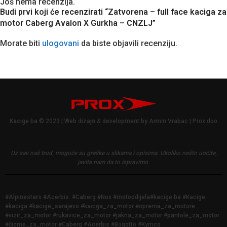
Još nema recenzija.
Budi prvi koji će recenzirati “Zatvorena – full face kaciga za
motor Caberg Avalon X Gurkha – CNZLJ”
Morate biti
ulogovani
da biste objavili recenziju.
Kacige.ba © 2023 | Web dizajn & development by Armin Vrabac | Prox doo
Uz sav naš trud, moguće su greške u slikama i opisima.
Ukoliko nešto uočite,
javite nam da to ispravimo.
#Alpinestars #Acerbis #Caberg #Nox #motoodijela#kacige.ba #Kacige
#kaciga #kacige_sarajevo #kaciga_za_motor #oprema_za_motore
#vizir_za_motor #rukavice_za_motor #jakna_za_motor #pantole_za_motor
#čizme_za_motor #Caberg #Acerbis #Bogotto #Kymco