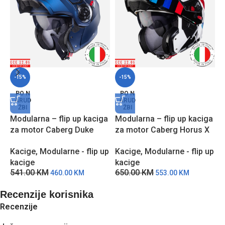
-15%
-15%
M
PO N
PO N
ARUD
ARUD
z
ŽBI
ŽBI
C
Modularna – flip up kaciga
Modularna – flip up kaciga
K
za motor Caberg Duke
za motor Caberg Horus X
k
EVO – Plava
Road – BSPPC
8
Kacige
,
Modularne - flip up
Kacige
,
Modularne - flip up
kacige
kacige
541.00
KM
650.00
KM
460.00
KM
553.00
KM
Recenzije korisnika
Recenzije