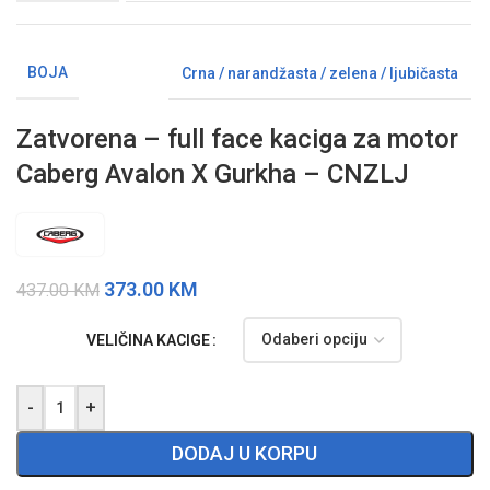
BOJA
Crna / narandžasta / zelena / ljubičasta
Zatvorena – full face kaciga za motor
Caberg Avalon X Gurkha – CNZLJ
373.00
KM
437.00
KM
VELIČINA KACIGE
-
+
DODAJ U KORPU