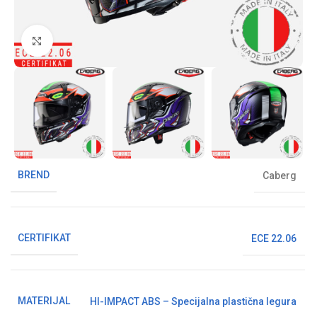
Klikni da uvećaš sliku
BREND
Caberg
CERTIFIKAT
ECE 22.06
MATERIJAL
HI-IMPACT ABS – Specijalna plastična legura