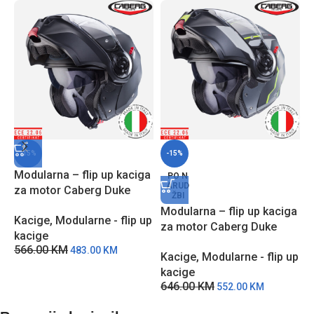
-15%
-15%
Modularna – flip up kaciga
PO N
ARUD
za motor Caberg Duke
ŽBI
EVO – Crna
Modularna – flip up kaciga
M
Kacige
,
Modularne - flip up
za motor Caberg Duke
z
kacige
EVO MOVE – MCŽ
R
566.00
KM
483.00
KM
Kacige
,
Modularne - flip up
K
kacige
k
646.00
KM
6
552.00
KM