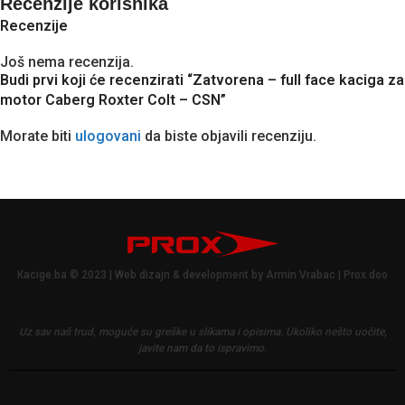
Recenzije korisnika
Recenzije
Još nema recenzija.
Budi prvi koji će recenzirati “Zatvorena – full face kaciga za
motor Caberg Roxter Colt – CSN”
Morate biti
ulogovani
da biste objavili recenziju.
Kacige.ba © 2023 | Web dizajn & development by Armin Vrabac | Prox doo
Uz sav naš trud, moguće su greške u slikama i opisima.
Ukoliko nešto uočite,
javite nam da to ispravimo.