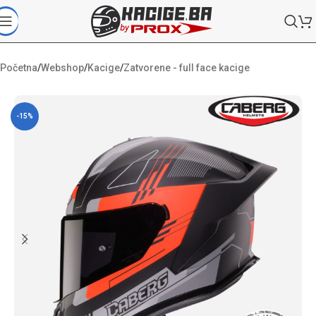
Početna
/
Webshop
/
Kacige
/
Zatvorene - full face kacige
-15%