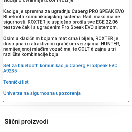
slučajno otvaranje tokom vožnje.
Kaciga je spremna za ugradnju
Caberg PRO SPEAK EVO
Bluetooth komunikacijskog sistema. Radi maksimalne
sigurnosti, ROXTER je uspješno prošla sve
ECE 22.06
testove
čak i s ugrađenim Pro Speak EVO sistemom.
Osim u klasičnim bojama
mat crna
i
bijela
, ROXTER je
dostupna i u atraktivnim grafičkim verzijama:
HUNTER
,
namijenjenoj mlađim vozačima, te
COLT
dizajnu u tri
različite kombinacije boja.
Set za bluetooth komunikaciju Caberg ProSpeak EVO
A9235
Tehnički list
Univerzalna sigurnosna upozorenja
Slični proizvodi