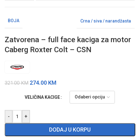
BOJA
Crna / siva / narandžasta
Zatvorena – full face kaciga za motor
Caberg Roxter Colt – CSN
274.00
KM
321.00
KM
VELIČINA KACIGE
-
+
DODAJ U KORPU