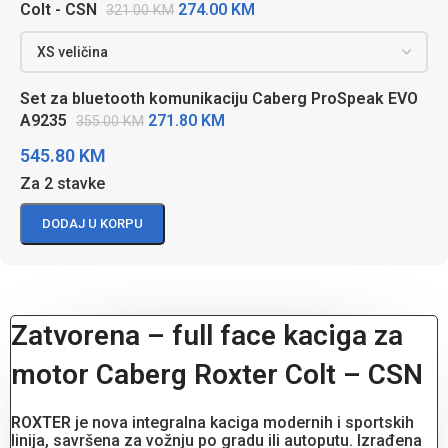
274.00
KM
Colt - CSN
321.00
KM
Set za bluetooth komunikaciju Caberg ProSpeak EVO
271.80
KM
A9235
355.00
KM
545.80
KM
Za 2 stavke
DODAJ U KORPU
Zatvorena – full face kaciga za
motor Caberg Roxter Colt – CSN
ROXTER
je nova integralna kaciga modernih i sportskih
linija, savršena za vožnju po gradu ili autoputu. Izrađena