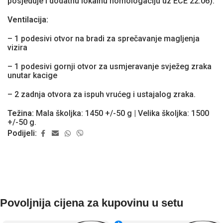
posjeduje i dodatnu lokalnu homologaciju uz ECE 22.06).
Ventilacija:
– 1 podesivi otvor na bradi za sprečavanje magljenja
vizira
– 1 podesivi gornji otvor za usmjeravanje svježeg zraka
unutar kacige
– 2 zadnja otvora za ispuh vrućeg i ustajalog zraka.
Težina:
Mala školjka: 1450 +/-50 g | Velika školjka: 1500
+/-50 g.
Podijeli:
Povoljnija cijena za kupovinu u setu