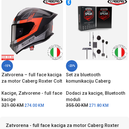
-15%
-23%
Zatvorena – full face kaciga
Set za bluetooth
za motor Caberg Roxter Colt
komunikaciju Caberg
– CSN
ProSpeak EVO A9235
Kacige
,
Zatvorene - full face
Dodaci za kacige
,
Bluetooth
kacige
moduli
321.00
KM
355.00
KM
274.00
KM
271.80
KM
Zatvorena - full face kaciga za motor Caberg Roxter