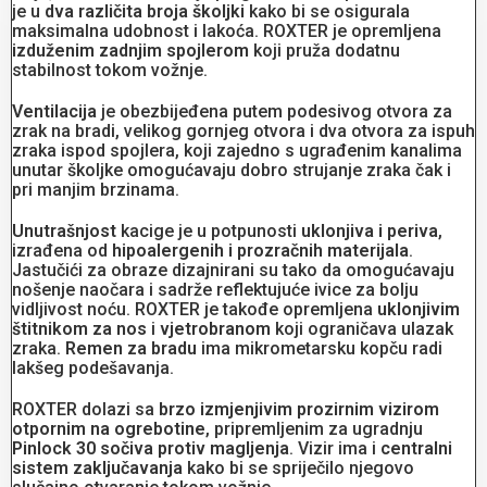
je u
dva različita broja školjki
kako bi se osigurala
maksimalna udobnost i lakoća. ROXTER je opremljena
izduženim zadnjim spojlerom
koji pruža dodatnu
stabilnost tokom vožnje.
Ventilacija
je obezbijeđena putem podesivog otvora za
zrak na bradi, velikog gornjeg otvora i dva otvora za ispuh
zraka ispod spojlera, koji zajedno s ugrađenim kanalima
unutar školjke omogućavaju dobro strujanje zraka čak i
pri manjim brzinama.
Unutrašnjost
kacige je u potpunosti
uklonjiva i periva
,
izrađena od
hipoalergenih i prozračnih materijala
.
Jastučići za obraze dizajnirani su tako da omogućavaju
nošenje naočara i sadrže reflektujuće ivice za bolju
vidljivost noću. ROXTER je takođe opremljena
uklonjivim
štitnikom za nos
i
vjetrobranom
koji ograničava ulazak
zraka.
Remen za bradu
ima mikrometarsku kopču radi
lakšeg podešavanja.
ROXTER dolazi sa
brzo izmjenjivim prozirnim vizirom
otpornim na ogrebotine
, pripremljenim za ugradnju
Pinlock 30 sočiva protiv magljenja
. Vizir ima i
centralni
sistem zaključavanja
kako bi se spriječilo njegovo