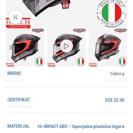
Klikni da uvećaš sliku
BREND
Caberg
CERTIFIKAT
ECE 22.06
MATERIJAL
HI-IMPACT ABS – Specijalna plastična legura