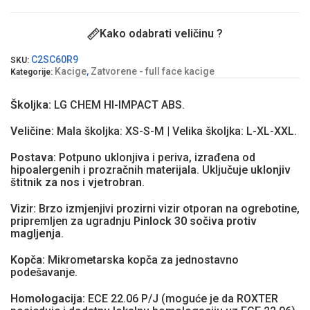
Kako odabrati veličinu ?
C2SC60R9
SKU:
Kacige
,
Zatvorene - full face kacige
Kategorije:
Školjka:
LG CHEM HI-IMPACT ABS.
Veličine:
Mala školjka: XS-S-M | Velika školjka: L-XL-XXL.
Postava:
Potpuno uklonjiva i periva, izrađena od
hipoalergenih i prozračnih materijala. Uključuje
uklonjiv
štitnik za nos
i
vjetrobran
.
Vizir:
Brzo izmjenjivi prozirni vizir otporan na ogrebotine,
pripremljen za ugradnju
Pinlock 30 sočiva protiv
magljenja
.
Kopča:
Mikrometarska kopča za jednostavno
podešavanje.
Homologacija:
ECE 22.06 P/J (moguće je da ROXTER