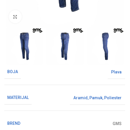
Klikni da uvećaš sliku
BOJA
Plava
MATERIJAL
Aramid
,
Pamuk
,
Poliester
BREND
GMS