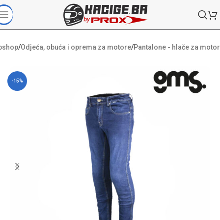
bshop
/
Odjeća, obuća i oprema za motore
/
Pantalone - hlače za motor
-15%