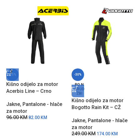
-15%
-30%
Kišno odijelo za motor
P
PO N
ARUD
Acerbis Line – Crno
m
ŽBI
–
Kišno odijelo za motor
Jakne
,
Pantalone - hlače
P
Bogotto Rain Kit – CŽ
4
za motor
96.00
KM
82.00
KM
Jakne
,
Pantalone - hlače
za motor
249.00
KM
174.00
KM