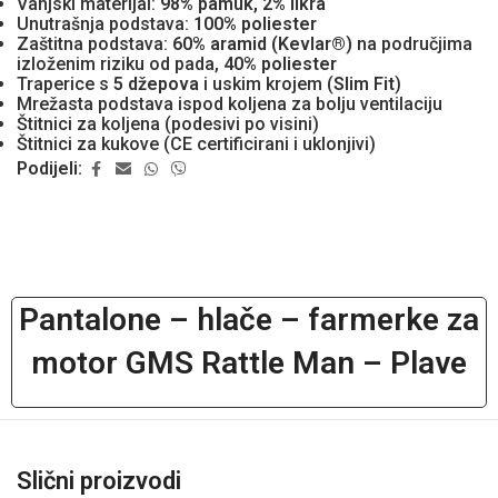
Vanjski materijal:
98% pamuk, 2% likra
Unutrašnja podstava:
100% poliester
Zaštitna podstava:
60% aramid (Kevlar®)
na područjima
izloženim riziku od pada,
40% poliester
Traperice s
5 džepova
i uskim krojem (
Slim Fit
)
Mrežasta podstava ispod koljena za bolju ventilaciju
Štitnici za koljena (podesivi po visini)
Štitnici za kukove (CE certificirani i uklonjivi)
Podijeli:
Pantalone – hlače – farmerke za
motor GMS Rattle Man – Plave
Slični proizvodi