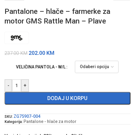
Pantalone – hlače – farmerke za
motor GMS Rattle Man – Plave
202.00
KM
237.00
KM
VELIČINA PANTOLA - W/L
-
+
DODAJ U KORPU
ZG75907-004
SKU:
Pantalone - hlače za motor
Kategorija: