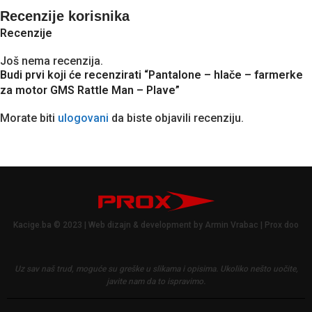
Recenzije korisnika
Recenzije
Još nema recenzija.
Budi prvi koji će recenzirati “Pantalone – hlače – farmerke
za motor GMS Rattle Man – Plave”
Morate biti
ulogovani
da biste objavili recenziju.
Kacige.ba © 2023 | Web dizajn & development by Armin Vrabac | Prox doo
Uz sav naš trud, moguće su greške u slikama i opisima.
Ukoliko nešto uočite,
javite nam da to ispravimo.