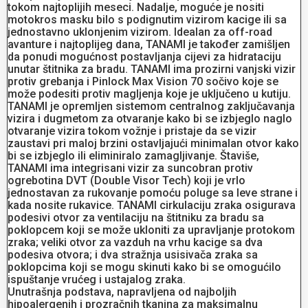
tokom najtoplijih meseci. Nadalje, moguće je nositi
motokros masku bilo s podignutim vizirom kacige ili sa
jednostavno uklonjenim vizirom. Idealan za off-road
avanture i najtoplijeg dana, TANAMI je također zamišljen
da ponudi mogućnost postavljanja cijevi za hidrataciju
unutar štitnika za bradu. TANAMI ima prozirni vanjski vizir
protiv grebanja i Pinlock Max Vision 70 sočivo koje se
može podesiti protiv magljenja koje je uključeno u kutiju.
TANAMI je opremljen sistemom centralnog zaključavanja
vizira i dugmetom za otvaranje kako bi se izbjeglo naglo
otvaranje vizira tokom vožnje i pristaje da se vizir
zaustavi pri maloj brzini ostavljajući minimalan otvor kako
bi se izbjeglo ili eliminiralo zamagljivanje. Štaviše,
TANAMI ima integrisani vizir za suncobran protiv
ogrebotina DVT (Double Visor Tech) koji je vrlo
jednostavan za rukovanje pomoću poluge sa leve strane i
kada nosite rukavice. TANAMI cirkulaciju zraka osigurava
podesivi otvor za ventilaciju na štitniku za bradu sa
poklopcem koji se može ukloniti za upravljanje protokom
zraka; veliki otvor za vazduh na vrhu kacige sa dva
podesiva otvora; i dva stražnja usisivača zraka sa
poklopcima koji se mogu skinuti kako bi se omogućilo
ispuštanje vrućeg i ustajalog zraka.
Unutrašnja podstava, napravljena od najboljih
hipoalergenih i prozračnih tkanina za maksimalnu