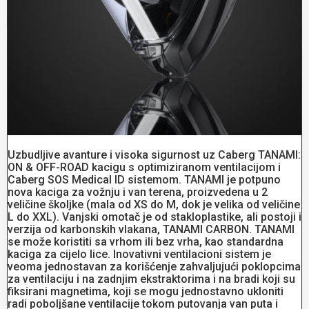
Uzbudljive avanture i visoka sigurnost uz Caberg TANAMI:
ON & OFF-ROAD kacigu s optimiziranom ventilacijom i
Caberg SOS Medical ID sistemom. TANAMI je potpuno
nova kaciga za vožnju i van terena, proizvedena u 2
veličine školjke (mala od XS do M, dok je velika od veličine
L do XXL). Vanjski omotač je od stakloplastike, ali postoji i
verzija od karbonskih vlakana, TANAMI CARBON. TANAMI
se može koristiti sa vrhom ili bez vrha, kao standardna
kaciga za cijelo lice. Inovativni ventilacioni sistem je
veoma jednostavan za korišćenje zahvaljujući poklopcima
za ventilaciju i na zadnjim ekstraktorima i na bradi koji su
fiksirani magnetima, koji se mogu jednostavno ukloniti
radi poboljšane ventilacije tokom putovanja van puta i