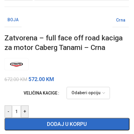
BOJA
Crna
Zatvorena – full face off road kaciga
za motor Caberg Tanami – Crna
572.00
KM
672.00
KM
VELIČINA KACIGE
-
+
DODAJ U KORPU