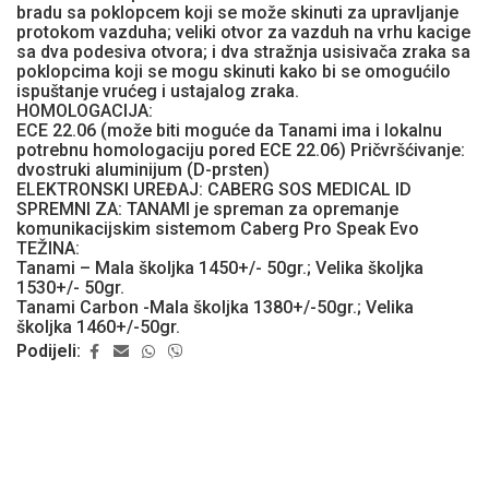
bradu sa poklopcem koji se može skinuti za upravljanje
protokom vazduha; veliki otvor za vazduh na vrhu kacige
sa dva podesiva otvora; i dva stražnja usisivača zraka sa
poklopcima koji se mogu skinuti kako bi se omogućilo
ispuštanje vrućeg i ustajalog zraka.
HOMOLOGACIJA:
ECE 22.06 (može biti moguće da Tanami ima i lokalnu
potrebnu homologaciju pored ECE 22.06) Pričvršćivanje:
dvostruki aluminijum (D-prsten)
ELEKTRONSKI UREĐAJ: CABERG SOS MEDICAL ID
SPREMNI ZA: TANAMI je spreman za opremanje
komunikacijskim sistemom Caberg Pro Speak Evo
TEŽINA:
Tanami – Mala školjka 1450+/- 50gr.; Velika školjka
1530+/- 50gr.
Tanami Carbon -Mala školjka 1380+/-50gr.; Velika
školjka 1460+/-50gr.
Podijeli: