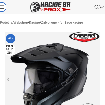
Početna
/
Webshop
/
Kacige
/
Zatvorene - full face kacige
-15%
PO N
ARUD
ŽBI