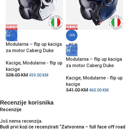
-15%
-15%
Modularna – flip up kaciga
PO N
ARUD
za motor Caberg Duke
ŽBI
EVO – BM
Modularna – flip up kaciga
M
Kacige
,
Modularne - flip up
za motor Caberg Duke
z
kacige
EVO – Plava
–
538.00
KM
459.00
KM
Kacige
,
Modularne - flip up
K
kacige
k
541.00
KM
5
460.00
KM
Recenzije korisnika
Recenzije
Još nema recenzija.
Budi prvi koji će recenzirati “Zatvorena – full face off road