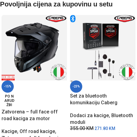
Povoljnija cijena za kupovinu u setu
-15%
-23%
Set za bluetooth
PO N
ARUD
komunikaciju Caberg
ŽBI
ProSpeak EVO A9235
Zatvorena – full face off
Dodaci za kacige
,
Bluetooth
road kaciga za motor
moduli
Caberg Tanami – Crna
355.00
KM
271.80
KM
Kacige
,
Off road kacige
,