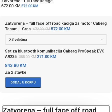
Zatvorene - full face kacige
672.00
KM
572.00
KM
Zatvorena – full face off road kaciga za motor Caberg
572.00
KM
Tanami - Crna
672.00
KM
Set za bluetooth komunikaciju Caberg ProSpeak EVO
271.80
KM
A9235
355.00
KM
843.80
KM
Za 2 stavke
DODAJ U KORPU
Zatvorena – full face off road