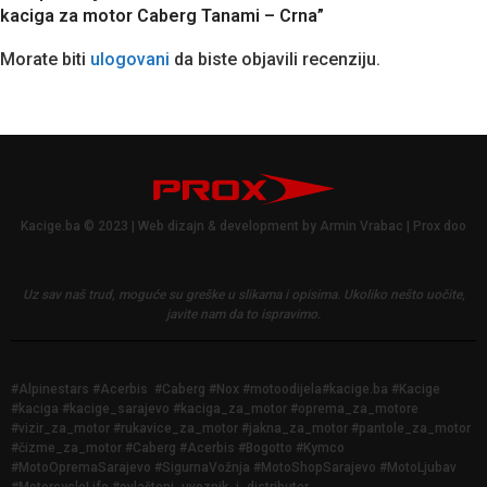
kaciga za motor Caberg Tanami – Crna”
Morate biti
ulogovani
da biste objavili recenziju.
Kacige.ba © 2023 | Web dizajn & development by Armin Vrabac | Prox doo
Uz sav naš trud, moguće su greške u slikama i opisima.
Ukoliko nešto uočite,
javite nam da to ispravimo.
#Alpinestars #Acerbis #Caberg #Nox #motoodijela#kacige.ba #Kacige
#kaciga #kacige_sarajevo #kaciga_za_motor #oprema_za_motore
#vizir_za_motor #rukavice_za_motor #jakna_za_motor #pantole_za_motor
#čizme_za_motor #Caberg #Acerbis #Bogotto #Kymco
#MotoOpremaSarajevo #SigurnaVožnja #MotoShopSarajevo #MotoLjubav
#MotorcycleLife #ovlašteni_uvoznik_i_distributer