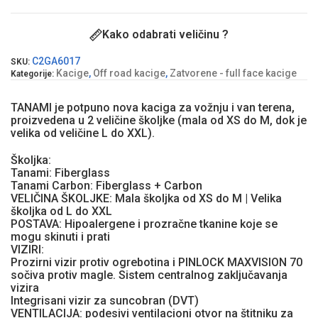
Kako odabrati veličinu ?
C2GA6017
SKU:
Kacige
,
Off road kacige
,
Zatvorene - full face kacige
Kategorije:
TANAMI je potpuno nova kaciga za vožnju i van terena,
proizvedena u 2 veličine školjke (mala od XS do M, dok je
velika od veličine L do XXL).
Školjka:
Tanami: Fiberglass
Tanami Carbon: Fiberglass + Carbon
VELIČINA ŠKOLJKE: Mala školjka od XS do M | Velika
školjka od L do XXL
POSTAVA: Hipoalergene i prozračne tkanine koje se
mogu skinuti i prati
VIZIRI:
Prozirni vizir protiv ogrebotina i PINLOCK MAXVISION 70
sočiva protiv magle. Sistem centralnog zaključavanja
vizira
Integrisani vizir za suncobran (DVT)
VENTILACIJA: podesivi ventilacioni otvor na štitniku za