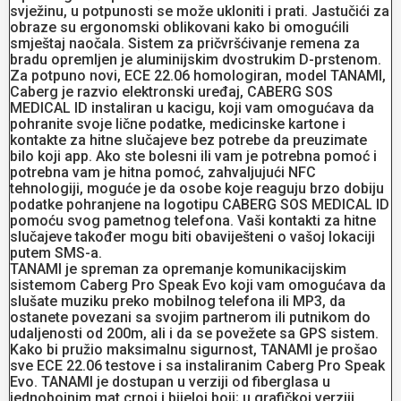
svježinu, u potpunosti se može ukloniti i prati. Jastučići za
obraze su ergonomski oblikovani kako bi omogućili
smještaj naočala. Sistem za pričvršćivanje remena za
bradu opremljen je aluminijskim dvostrukim D-prstenom.
Za potpuno novi, ECE 22.06 homologiran, model TANAMI,
Caberg je razvio elektronski uređaj, CABERG SOS
MEDICAL ID instaliran u kacigu, koji vam omogućava da
pohranite svoje lične podatke, medicinske kartone i
kontakte za hitne slučajeve bez potrebe da preuzimate
bilo koji app. Ako ste bolesni ili vam je potrebna pomoć i
potrebna vam je hitna pomoć, zahvaljujući NFC
tehnologiji, moguće je da osobe koje reaguju brzo dobiju
podatke pohranjene na logotipu CABERG SOS MEDICAL ID
pomoću svog pametnog telefona. Vaši kontakti za hitne
slučajeve također mogu biti obaviješteni o vašoj lokaciji
putem SMS-a.
TANAMI je spreman za opremanje komunikacijskim
sistemom Caberg Pro Speak Evo koji vam omogućava da
slušate muziku preko mobilnog telefona ili MP3, da
ostanete povezani sa svojim partnerom ili putnikom do
udaljenosti od 200m, ali i da se povežete sa GPS sistem.
Kako bi pružio maksimalnu sigurnost, TANAMI je prošao
sve ECE 22.06 testove i sa instaliranim Caberg Pro Speak
Evo. TANAMI je dostupan u verziji od fiberglasa u
jednobojnim mat crnoj i bijeloj boji; u grafičkoj verziji