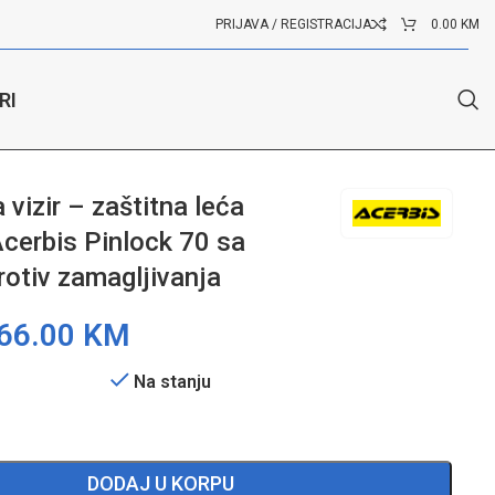
PRIJAVA / REGISTRACIJA
0.00
KM
RI
agljivanja
vizir – zaštitna leća
erbis Pinlock 70 sa
rotiv zamagljivanja
66.00
KM
Na stanju
DODAJ U KORPU