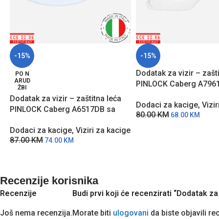
-15%
-15%
Dodatak za vizir – zašt
PO N
ARUD
PINLOCK Caberg A796
ŽBI
zaštitom protiv zamagl
Dodatak za vizir – zaštitna leća
Dodaci za kacige
,
Vizir
PINLOCK Caberg A6517DB sa
80.00
KM
68.00
KM
zaštitom protiv zamagljivanja
Dodaci za kacige
,
Viziri za kacige
87.00
KM
74.00
KM
Recenzije korisnika
Recenzije
Budi prvi koji će recenzirati “Dodatak z
Još nema recenzija.
Morate biti
ulogovani
da biste objavili re