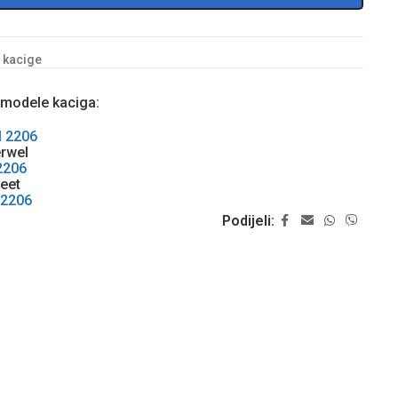
a kacige
 modele kaciga:
l 2206
rwel
2206
eet
 2206
Podijeli: