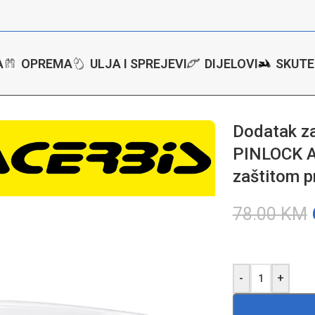
A
OPREMA
ULJA I SPREJEVI
DIJELOVI
SKUTE
r – zaštitna leća PINLOCK Acerbis Pinlock 70 sa zaštitom protiv zam
Dodatak za 
PINLOCK Ac
zaštitom p
78.00
KM
-
+