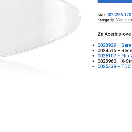
0024266.120
SKU:
Viziri z
Kategorija:
Za Acerbis-ove
0023929 – Sere
0024516 – Rede
0025107 – Flip 
0023960 – X-Str
0025339 – TDC