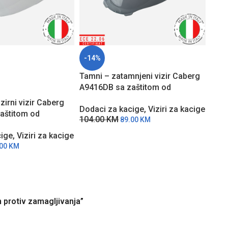
-14%
-15
Tamni – zatamnjeni vizir Caberg
PO 
ARU
A9416DB sa zaštitom od
ŽBI
grebanja za Levo X modele
zirni vizir Caberg
Zlat
Dodaci za kacige
,
Viziri za kacige
kaciga
aštitom od
A958
104.00
KM
89.00
KM
Tourmax modele
greb
cige
,
Viziri za kacige
Doda
kaci
107
.00
KM
m protiv zamagljivanja”