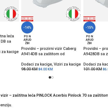
-14%
-15%
itna leća
PO N
PO N
ARUD
ARUD
1DB sa
ŽBI
ŽBI
jivanja
Providni – prozirni vizir Caberg
Providni – pro
i za kacige
A9414DB sa zaštitom od
A9428DB sa z
grebanja za Levo X modele
grebanja za 
Dodaci za kacige
,
Viziri za kacige
Dodaci za ka
kaciga
kaciga
98.00
KM
101.00
KM
84.00
KM
86
a vizir – zaštitna leća PINLOCK Acerbis Pinlock 70 sa zaštito
cenziju.