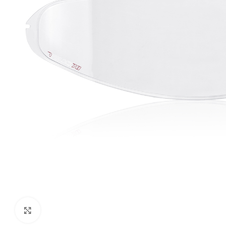
Klikni da uvećaš sliku