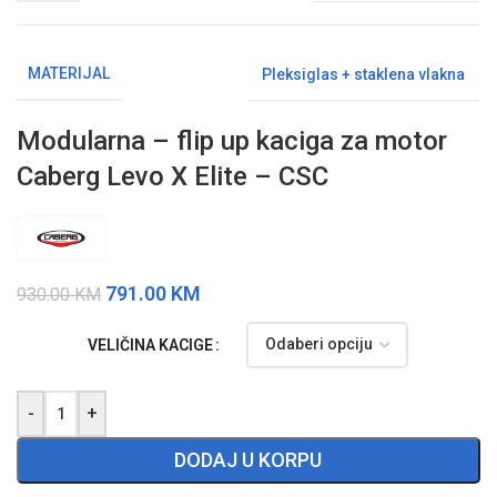
MATERIJAL
Pleksiglas + staklena vlakna
Modularna – flip up kaciga za motor
Caberg Levo X Elite – CSC
791.00
KM
930.00
KM
VELIČINA KACIGE
-
+
DODAJ U KORPU