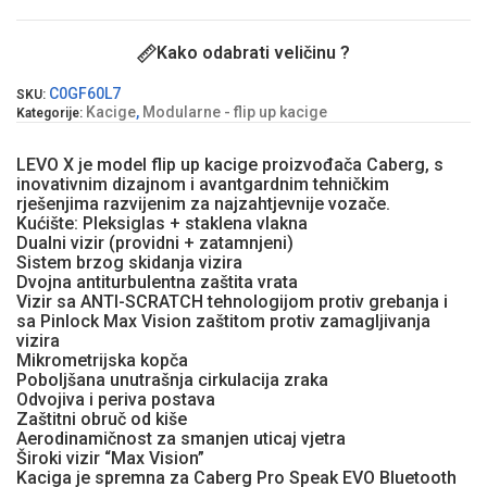
Kako odabrati veličinu ?
C0GF60L7
SKU:
Kacige
,
Modularne - flip up kacige
Kategorije:
LEVO X je model flip up kacige proizvođača Caberg, s
inovativnim dizajnom i avantgardnim tehničkim
rješenjima razvijenim za najzahtjevnije vozače.
Kućište: Pleksiglas + staklena vlakna
Dualni vizir (providni + zatamnjeni)
Sistem brzog skidanja vizira
Dvojna antiturbulentna zaštita vrata
Vizir sa ANTI-SCRATCH tehnologijom protiv grebanja i
sa Pinlock Max Vision zaštitom protiv zamagljivanja
vizira
Mikrometrijska kopča
Poboljšana unutrašnja cirkulacija zraka
Odvojiva i periva postava
Zaštitni obruč od kiše
Aerodinamičnost za smanjen uticaj vjetra
Široki vizir “Max Vision”
Kaciga je spremna za Caberg Pro Speak EVO Bluetooth