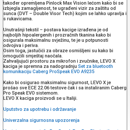
također opremljena Pinlock Max Vision lećom kako bi se
izbjegla zamagljenost, te ugrađeni vizir za zaštitu od
sunca (DVT – Double Visor Tech) kojim se lahko upravlja i
s rukavicama.
Unutrašnji tekstil – postava kacige izrađena je od
najboljih hipoalergenih i prozračnih tkanina kako bi
osigurala maksimalnu svježinu, te je u potpunosti
odvojiva i periva.
Osim toga, jastučići za obraze osmišljeni su kako bi
omogućili smještaj naočala.
Zahvaljujući prostoru za mikrofon i zvučnike, LEVO X
kaciga je spremna za nadogradnju
Set za bluetooth
komunikaciju Caberg ProSpeak EVO A9235
Kako bi osigurao maksimalnu sigurnost, LEVO X je
prošao sve ECE 22.06 testove čak i sa instaliranim Caberg
Pro Speak EVO sistemom.
LEVO X kaciga proizvodi se u Italiji.
Uputstvo za upotrebu i održavanje
Univerzalna sigurnosna upozorenja