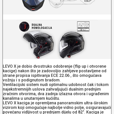
LEVO X je dobio dvostruko odobrenje (flip up i otvorene
kacige) nakon što je zadovoljio zahtjeve postavljene od
strane propisa ispitivanja ECE 22.06 , što omogućava
vožnju i s podignutom bradom.
Ventilacijski sistem nudi optimalnu udobnost čak i tokom
najekstremnijih uslova zahvaljujući dualnim prednjim
zračnim otvorima, dva zadnja izlazna otvora i ugrađenim
kanalima u unutarnjem kućištu.
LEVO X kaciga je opremljena panoramskim ultra-širokim
vizirom koji omogućuje najbolje vidno polje, osiguravajući
povećanu vidljivost u prednjem dijelu od 82°. Kaciga je