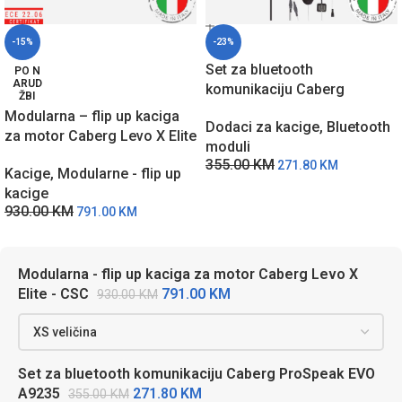
-15%
-23%
Set za bluetooth
PO N
ARUD
komunikaciju Caberg
ŽBI
ProSpeak EVO A9235
Modularna – flip up kaciga
Dodaci za kacige
,
Bluetooth
za motor Caberg Levo X Elite
moduli
– CSC
355.00
KM
271.80
KM
Kacige
,
Modularne - flip up
kacige
930.00
KM
791.00
KM
Modularna - flip up kaciga za motor Caberg Levo X
791.00
KM
Elite - CSC
930.00
KM
Set za bluetooth komunikaciju Caberg ProSpeak EVO
271.80
KM
A9235
355.00
KM