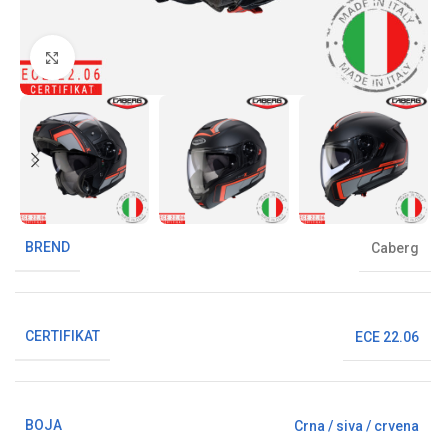
Klikni da uvećaš sliku
BREND
Caberg
CERTIFIKAT
ECE 22.06
BOJA
Crna / siva / crvena