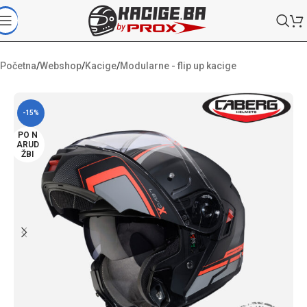
Početna
/
Webshop
/
Kacige
/
Modularne - flip up kacige
-15%
PO N
ARUD
ŽBI