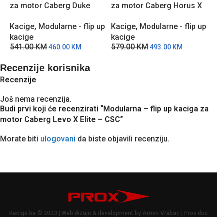
za motor Caberg Duke
za motor Caberg Horus X
z
EVO – Plava
– Siva
R
Kacige
,
Modularne - flip up
Kacige
,
Modularne - flip up
K
kacige
kacige
k
541.00
KM
579.00
KM
6
460.00
KM
493.00
KM
Recenzije korisnika
Recenzije
Još nema recenzija.
Budi prvi koji će recenzirati “Modularna – flip up kaciga za
motor Caberg Levo X Elite – CSC”
Morate biti
ulogovani
da biste objavili recenziju.
Kacige.ba © 2023 | Web dizajn & development by Armin Vrabac | Prox doo