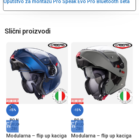
Uputstvo za montažu Pro Speak Evo Pro Bluetooth seta
Slični proizvodi
-15%
-15%
PO N
PO N
ARUD
ARUD
ŽBI
ŽBI
Modularna – flip up kaciga
Modularna – flip up kaciga
M